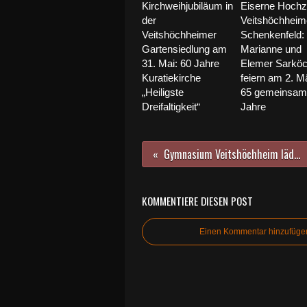
Kirchweihjubiläum in
Eiserne Hochze
der
Veitshöchheim
Veitshöchheimer
Schenkenfeld:
Gartensiedlung am
Marianne und
31. Mai: 60 Jahre
Elemer Sarkö
Kuratiekirche
feiern am 2. M
„Heiligste
65 gemeinsam
Dreifaltigkeit“
Jahre
Gymnasium Veitshöchheim lädt alle ehemaligen Aktiven bei „Schüler helfen Schülern“ zur Zehn-Jahres-Feier ein
KOMMENTIERE DIESEN POST
Einen Kommentar hinzufüge