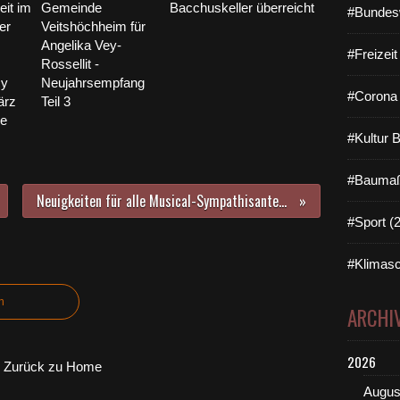
it im
Gemeinde
Bacchuskeller überreicht
#Bundes
er
Veitshöchheim für
Angelika Vey-
#Freizei
Rossellit -
cy
Neujahrsempfang
#Corona 
ärz
Teil 3
e
#Kultur 
#Baumaß
Neuigkeiten für alle Musical-Sympathisanten in der Region: "Aladin" und "Starlights - Best of Musicals" kommen nach Veitshöchheim in die Mainfrankensäle
#Sport (
#Klimasc
n
ARCHI
2026
Zurück zu Home
Augus