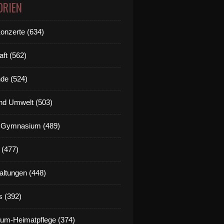
ORIEN
Konzerte (634)
aft (562)
de (524)
nd Umwelt (503)
g Gymnasium (489)
 (477)
altungen (448)
s (392)
um-Heimatpflege (374)