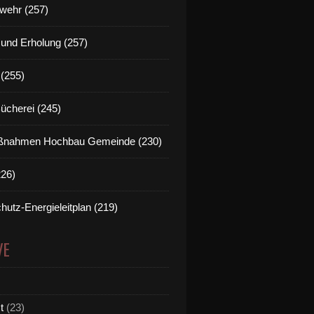
wehr (257)
t und Erholung (257)
(255)
Bücherei (245)
nahmen Hochbau Gemeinde (230)
226)
hutz-Energieleitplan (219)
VE
t
(23)