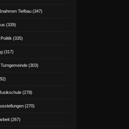
nahmen Tiefbau (347)
us (339)
Politik (335)
g (317)
 Turngemeinde (303)
92)
Musikschule (278)
Ausstellungen (270)
rbeit (267)