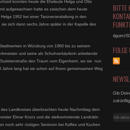
chzeit konnten heute die Eheleute Helga und Otto
BITTE 
 und aufgewachsen
hatte es zwischen dem heute
KONTA
n Helga
1952 bei einer Tanzveranstaltung in den
FUNKTI
 sie sich
dann sechs Jahre später in der Kapelle des
dguerz5
 Stadtwerken in Würzburg von 1960 bis zu seinem
FOLGE
rkmeister und seine als Schuhverkäuferin arbeitende
r Sudetenstraße den Traum vom Eigenheim, wo sie nun
0 Jahre lang hat sie schon auf ihrem gemeinsamen Weg
NEWSL
Gib Dein
zukünftig
des Landkreises überbrachten heute Nachmittag dem
E-
eister Elmar Knorz und die stellvertretende Landrätin
Mail
en noch sehr rüstigen Senioren bei Kaffee und Kuchen