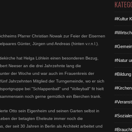
KATEG
#Kultur 
#Wirtsch
öchheims Pfarrer Christian Nowak zur Feier der Eisernen
lpaares Günter, Jürgen und Andreas (hinten v.r.n.l.).
#Gemein
iekirche hat Helga Löhlein einen besonderen Bezug,
#Natur u
rbert Neeser an die drei Jahrzehnte lang die
unter der Woche und war auch im Frauenkreis der
#Bildun
st fünf Jahrzehnten Mitglied der Turngemeinde, wo er sich
#Kirchen
portgruppe bei "Schlappenball" und "Volleyball" fit hielt
isammensein noch gerne gemütlich ein Bierchen trank.
#Veranst
ierte Otto sein Eigenheim und seinen Garten selbst in
#Soziale
Leben der betagten Eheleute immer noch die
 der seit 30 Jahren in Berlin als Architekt arbeitet und
#Braucht