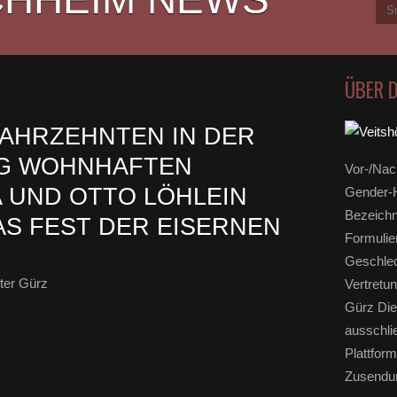
ÜBER 
JAHRZEHNTEN IN DER
G WOHNHAFTEN
Vor-/Nac
 UND OTTO LÖHLEIN
Gender-H
Bezeichn
AS FEST DER EISERNEN
Formulie
Geschlec
ter Gürz
Vertretun
Gürz Die
ausschli
Plattform
Zusendun