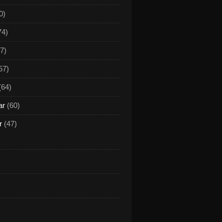
0)
74)
7)
57)
(64)
ar
(60)
r
(47)