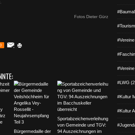
.
#Baumaß
Fotos Dieter Gürz
#Tourism
#Vereine 
0
#Faschin
#Vereine
NNTE:
#LWG (2
#Kultur 
#Kultur 
Sportabzeichenverleihung
von Gemeinde und TGV:
#Jugenda
Bürgermedaille der
94 Auszeichnungen im