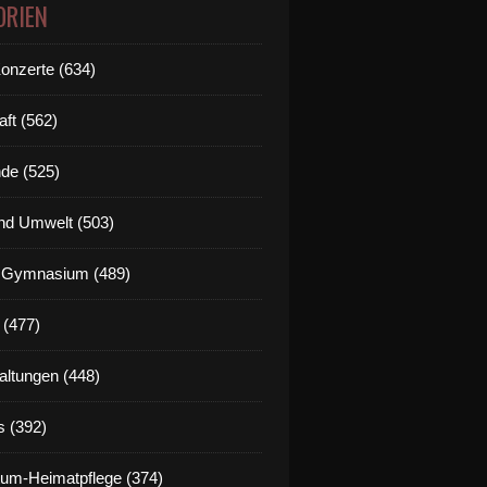
ORIEN
Konzerte (634)
aft (562)
de (525)
nd Umwelt (503)
g Gymnasium (489)
 (477)
altungen (448)
s (392)
um-Heimatpflege (374)