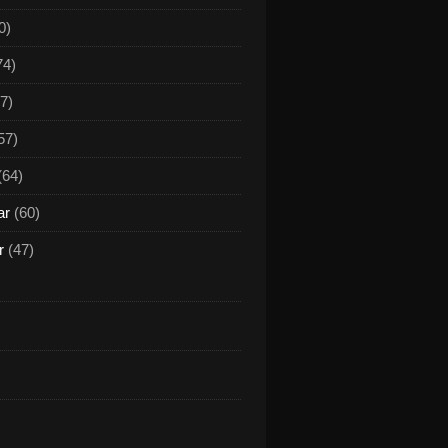
0)
74)
7)
57)
(64)
ar
(60)
r
(47)