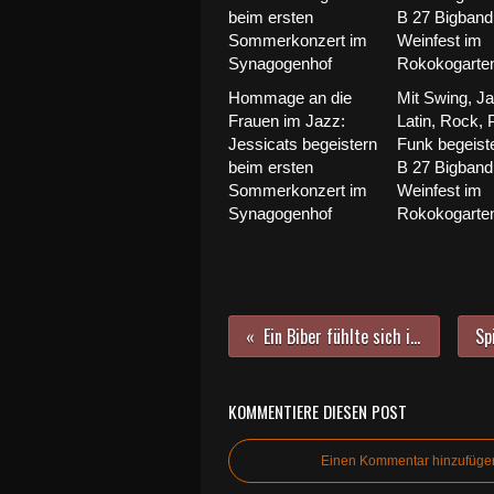
Hommage an die
Mit Swing, Ja
Frauen im Jazz:
Latin, Rock, 
Jessicats begeistern
Funk begeiste
beim ersten
B 27 Bigband
Sommerkonzert im
Weinfest im
Synagogenhof
Rokokogarte
Ein Biber fühlte sich in Heiner Bauers Bocksbeutelgarten so richtig wohl
KOMMENTIERE DIESEN POST
Einen Kommentar hinzufüge