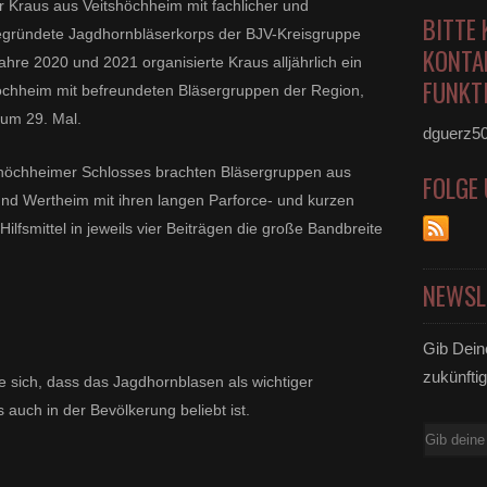
r Kraus aus Veitshöchheim mit fachlicher und
BITTE 
gründete Jagdhornbläserkorps der BJV-Kreisgruppe
KONTA
re 2020 und 2021 organisierte Kraus alljährlich ein
FUNKTI
öchheim mit befreundeten Bläsergruppen der Region,
zum 29. Mal.
dguerz5
tshöchheimer Schlosses brachten Bläsergruppen aus
FOLGE
und Wertheim mit ihren langen Parforce- und kurzen
lfsmittel in jeweils vier Beiträgen die große Bandbreite
NEWSL
Gib Dein
zukünftig
 sich, dass das Jagdhornblasen als wichtiger
 auch in der Bevölkerung beliebt ist.
E-
Mail