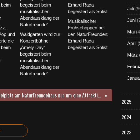
Juli
(9
Juni
(
Musikalischer
zz,
Frühschoppen bei
Mai
(4
Pop und
Waldgarten wird zur
den NaturFreunden:
rte die
Konzertbühne:
Erhard Rada
April
(
 beim
‚Amely Day‘
begeistert als Solist
begeistert beim
März
n
musikalischen
Febru
Abendausklang der
Naturfreunde“
Janua
Spielplatz am NaturFreundehaus nun um eine Attraktion für Kleinkinder reicher - Gemeinde installierte mit Kosten für 14.500 Euro Spielanlage "Rose" der Firma Eibe
2025
2024
n
2023