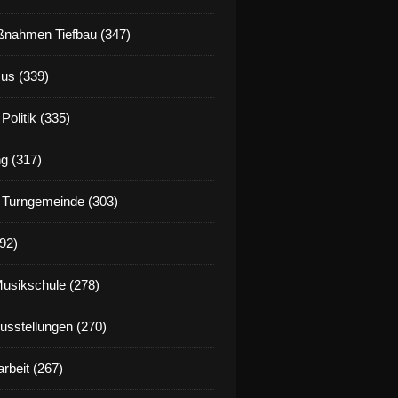
nahmen Tiefbau (347)
us (339)
Politik (335)
g (317)
 Turngemeinde (303)
92)
Musikschule (278)
Ausstellungen (270)
rbeit (267)