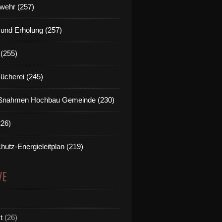
wehr (257)
t und Erholung (257)
(255)
Bücherei (245)
nahmen Hochbau Gemeinde (230)
226)
hutz-Energieleitplan (219)
VE
t
(26)