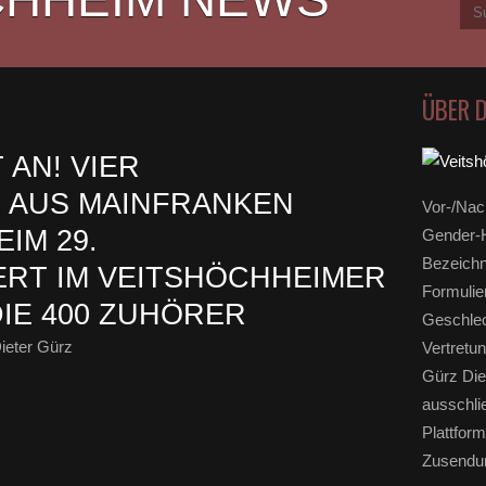
ÜBER 
 AN! VIER
 AUS MAINFRANKEN
Vor-/Nac
IM 29.
Gender-H
Bezeichn
RT IM VEITSHÖCHHEIMER
Formulie
IE 400 ZUHÖRER
Geschlec
ieter Gürz
Vertretun
Gürz Die
ausschli
Plattform
Zusendun