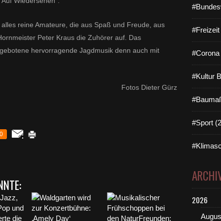
"Auf Wiedersehen".
#Bundes
nd alles reine Amateure, die aus Spaß und Freude, aus
#Freizei
Hornmeister Peter Kraus die Zuhörer auf. Das
dargebotene hervorragende Jagdmusik denn auch mit
#Corona 
#Kultur 
Fotos Dieter Gürz
#Baumaß
#Sport (
0
#Klimasc
ARCHI
NNTE:
2026
Augus