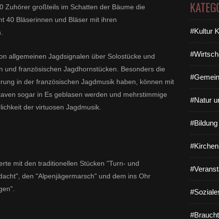
KATEG
0 Zuhörer großteils im Schatten der Bäume die
mt 40 Bläserinnen und Bläser mit ihren
#Kultur 
.
#Wirtsch
von allgemeinen Jagdsignalen über Solostücke und
n und französischen Jagdhornstücken. Besonders die
#Gemein
prung in der französischen Jagdmusik haben, können mit
taven sogar in Es geblasen werden und mehrstimmige
#Natur u
ichkeit der virtuosen Jagdmusik.
#Bildun
#Kirchen
te mit den traditionellen Stücken "Turn- und
#Veranst
acht", den "Alpenjägermarsch" und dem ins Ohr
gen".
#Soziale
#Braucht