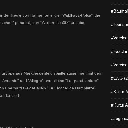
#Baumaß
ter der Regie von Hanne Kern die "Waldkauz-Polka", die
chen" genannt, den "Wildbretschütz" und die
#Tourism
#Vereine 
#Faschin
#Vereine
sergruppe aus Marktheidenfeld spielte zusammen mit den
#LWG (2
 "Andante" und "Allegro" und alleine "La grand fanfare"
on Eberhard Geiger allein "Le Clocher de Dampierre"
#Kultur 
nderslied".
#Kultur 
#Jugenda