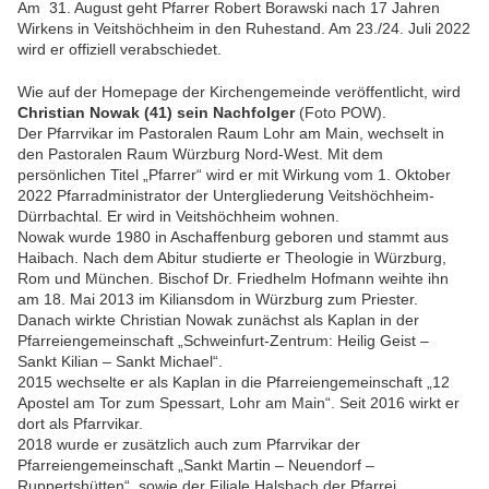
Am 31. August geht Pfarrer Robert Borawski nach 17 Jahren
Wirkens in Veitshöchheim in den Ruhestand. Am 23./24. Juli 2022
wird er offiziell verabschiedet.
Wie auf der Homepage der Kirchengemeinde veröffentlicht,
wird
Christian Nowak (41) sein Nachfolger
(Foto POW).
Der Pfarrvikar im Pastoralen Raum Lohr am Main, wechselt in
den Pastoralen Raum Würzburg Nord-West. Mit dem
persönlichen Titel „Pfarrer“ wird er mit Wirkung vom 1. Oktober
2022 Pfarradministrator der Untergliederung Veitshöchheim-
Dürrbachtal. Er wird in Veitshöchheim wohnen.
Nowak wurde 1980 in Aschaffenburg geboren und stammt aus
Haibach. Nach dem Abitur studierte er Theologie in Würzburg,
Rom und München. Bischof Dr. Friedhelm Hofmann weihte ihn
am 18. Mai 2013 im Kiliansdom in Würzburg zum Priester.
Danach wirkte Christian Nowak zunächst als Kaplan in der
Pfarreiengemeinschaft „Schweinfurt-Zentrum: Heilig Geist –
Sankt Kilian – Sankt Michael“.
2015 wechselte er als Kaplan in die Pfarreiengemeinschaft „12
Apostel am Tor zum Spessart, Lohr am Main“. Seit 2016 wirkt er
dort als Pfarrvikar.
2018 wurde er zusätzlich auch zum Pfarrvikar der
Pfarreiengemeinschaft „Sankt Martin – Neuendorf –
Ruppertshütten“, sowie der Filiale Halsbach der Pfarrei