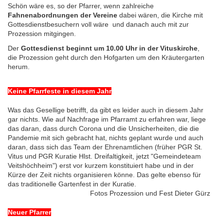
Schön wäre es, so der Pfarrer, wenn zahlreiche
Fahnenabordnungen der Vereine
dabei wären, die Kirche mit
Gottesdienstbesuchern voll wäre und danach auch mit zur
Prozession mitgingen.
Der
Gottesdienst beginnt um 10.00 Uhr in der Vituskirche
,
die Prozession geht durch den Hofgarten um den Kräutergarten
herum.
Keine Pfarrfeste in diesem Jahr
Was das Gesellige betrifft, da gibt es leider auch in diesem Jahr
gar nichts. Wie auf Nachfrage im Pfarramt zu erfahren war, liege
das daran, dass durch Corona und die Unsicherheiten, die die
Pandemie mit sich gebracht hat, nichts geplant wurde und auch
daran, dass sich das Team der Ehrenamtlichen (früher PGR St.
Vitus und PGR Kuratie Hlst. Dreifaltigkeit, jetzt "Gemeindeteam
Veitshöchheim") erst vor kurzem konstituiert habe und in der
Kürze der Zeit nichts organisieren könne. Das gelte ebenso für
das traditionelle Gartenfest in der Kuratie.
Fotos Prozession und Fest Dieter Gürz
Neuer Pfarrer