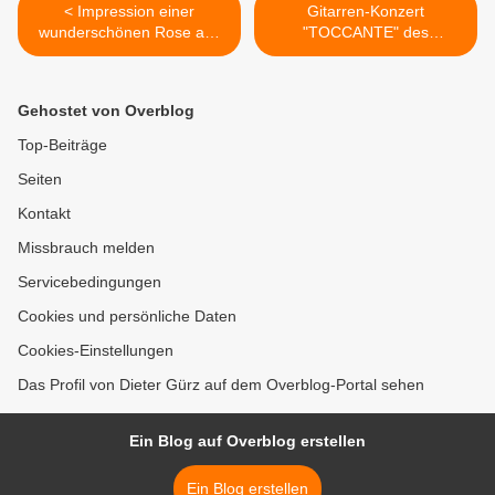
< Impression einer
Gitarren-Konzert
wunderschönen Rose aus
"TOCCANTE" des
dem Nachlass des
Veitshöchheimer
ungarischen Züchters
Musiklehrers Oliver
Gerggely Márk
Thedieck am Freitag, 27.
Gehostet von Overblog
Mai 2022, 19:00 Uhr im
Kunsthaus Michel -
Top-Beiträge
Welturaufführung in
Seiten
Anwesenheit des
Komponisten >
Kontakt
Missbrauch melden
Servicebedingungen
Cookies und persönliche Daten
Cookies-Einstellungen
Das Profil von Dieter Gürz auf dem Overblog-Portal sehen
Ein Blog auf Overblog erstellen
Ein Blog erstellen