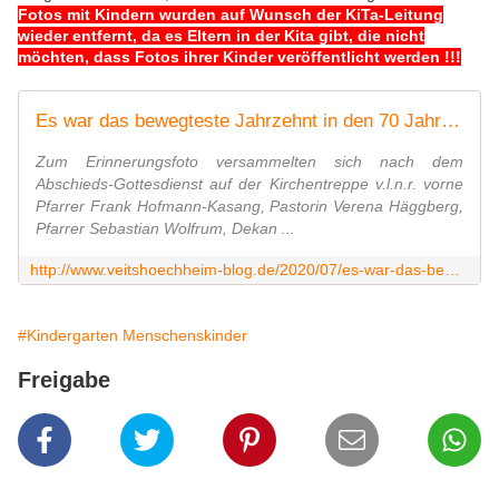
Fotos mit Kindern wurden auf Wunsch der KiTa-Leitung
wieder entfernt, da es Eltern in der Kita gibt, die nicht
möchten, dass Fotos ihrer Kinder veröffentlicht werden !!!
Es war das bewegteste Jahrzehnt in den 70 Jahren des Bestehens der evangelischen Kirchengemeinde - Pfarrer Sebastian Wolfrum verabschiedete sich nach zehn Jahren in Veitshöchheim - Veitshöchheim News
Zum Erinnerungsfoto versammelten sich nach dem
Abschieds-Gottesdienst auf der Kirchentreppe v.l.n.r. vorne
Pfarrer Frank Hofmann-Kasang, Pastorin Verena Häggberg,
Pfarrer Sebastian Wolfrum, Dekan ...
http://www.veitshoechheim-blog.de/2020/07/es-war-das-bewegendste-jahrzehnt-in-den-70-jahren-des-bestehens-der-evangelischen-kirchengemeinde-pfarrer-sebastian-wolfrum-verabsch
#Kindergarten Menschenskinder
Freigabe