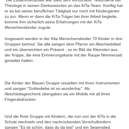
"Die Zusammenarbeit war stets sehr konstruktiv" resümierte der
Theologe in seinen Dankesworten an das KiTa-Team. Künftig hat
er es bei seiner beruflichen Tätigkeit nur noch mit Kindergärten
zu tun. Wenn er dann die KiTa-Träger bei ihrer Arbeit begleite,
komme ihm sicherlich seine Erfahrungen mit der KiTa
Menschenskinder zugute.
Insgesamt werden in der Kita Menschenskinder 70 Kinder in drei
Gruppen betreut. Sie alle sangen dem Pfarrer ein Abschiedslied
und ein überreichten ein Präsent , so im Bild die Kleinsten aus
der Krippe, die eine Erinnerungskarte mit der Raupe Nimmersatt
gestaltet hatten.
Die Kinder der Blauen Gruppe rasselten mit ihren Instrumenten
und sangen "Gottesliebe ist so wunderbar". Als
Abschiedsgeschenk übergaben sie ein Mobile mit all ihren
Fingerabdrücken.
Und die Rote Gruppe mit Kindern, die nun von der KiTa in die
Schule wechseln und den nachrückenden Vorschulkindern
sangen "Es ist schön, dass du da bist" und ein Segenslied.