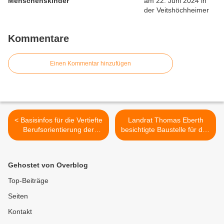
Menschenskinder
Kommentare
Einen Kommentar hinzufügen
< Basisinfos für die Vertiefte
Landrat Thomas Eberth
Berufsorientierung der
besichtigte Baustelle für das
Mittelschule im neuen
das neue Bürogebäude mit
Schuljahr
Rechenzentrum der
rockenstein AG in
Gehostet von Overblog
Veitshöchheim, einem
bedeutenden Player der
Top-Beiträge
digitalen Transformation >
Seiten
Kontakt