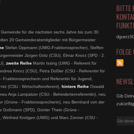
t
BITTE 
KONTA
FUNKTI
 Gemeinde für die nächsten sechs Jahre bis zum 30.
dguerz5
lten 20 Gemeinderatsmitglieder mit Bürgermeister
ne
Stefan Oppmann (UWG-Fraktionssprecher), Steffen
FOLGE
ürgermeister Jürgen Götz (CSU), Elmar Knorz (SPD - 2.
U),
zweite Reihe
Martin Issing (UWG - Referent für
Andrea Knorz (CSU), Petra Doßler (CSU - Referentin für
- Fraktionssprecherin und Referentin für Jugend,
NEWSL
rntz (CSU - Wirtschaftsreferent),
hintere Reihe
Oswald
neu Anja Lampatzer (CSU - Behindertenreferentin), neu
Gib Dein
iler (Grüne - Fraktionssprecherin), neu Bernhard von der
zukünftig
ene Goßmann (SPD), Günter Thein (Grüne -
), Winfried Knötgen (UWG) und Marc Zenner (CSU -
E-
Mail