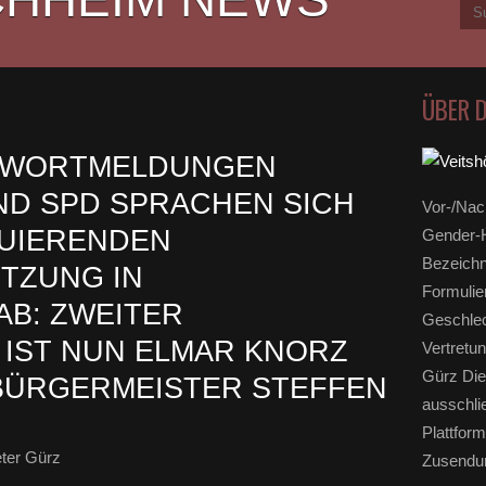
ÜBER 
M WORTMELDUNGEN
ND SPD SPRACHEN SICH
Vor-/Nac
TUIERENDEN
Gender-H
Bezeichn
TZUNG IN
Formulie
AB: ZWEITER
Geschlec
IST NUN ELMAR KNORZ
Vertretun
Gürz Die
R BÜRGERMEISTER STEFFEN
ausschli
Plattform
ter Gürz
Zusendun