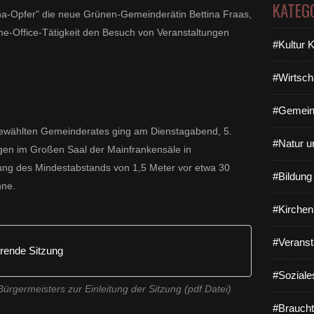
KATEG
rona-Opfer" die neue Grünen-Gemeinderätin Bettina Fraas,
ome-Office-Tätigkeit den Besuch von Veranstaltungen
#Kultur 
#Wirtsch
#Gemein
gewählten Gemeinderates ging am Dienstagabend, 5.
#Natur u
en im Großen Saal der Mainfrankensäle in
tung des Mindestabstands von 1,5 Meter vor etwa 30
#Bildun
hne.
#Kirchen
#Veranst
erende Sitzung
#Soziale
ürgermeisters zur Einleitung der Sitzung (pdf.Datei)
#Braucht