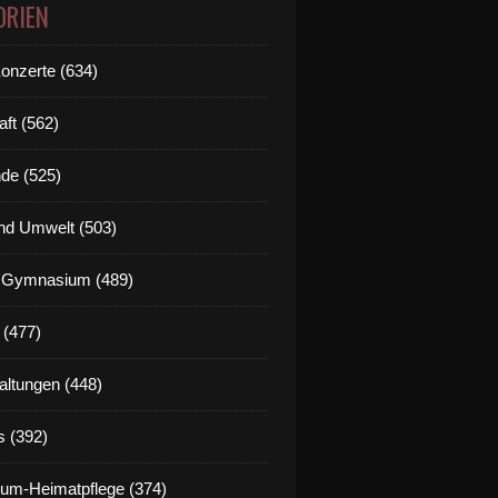
ORIEN
Konzerte (634)
aft (562)
de (525)
nd Umwelt (503)
g Gymnasium (489)
 (477)
altungen (448)
s (392)
um-Heimatpflege (374)