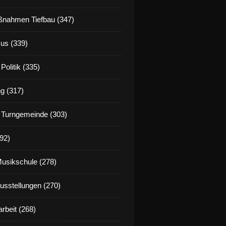
nahmen Tiefbau (347)
us (339)
Politik (335)
g (317)
 Turngemeinde (303)
92)
Musikschule (278)
Ausstellungen (270)
rbeit (268)