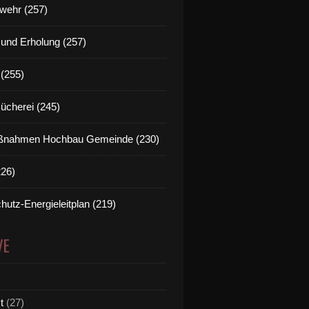
wehr (257)
t und Erholung (257)
(255)
Bücherei (245)
nahmen Hochbau Gemeinde (230)
226)
hutz-Energieleitplan (219)
VE
t
(27)