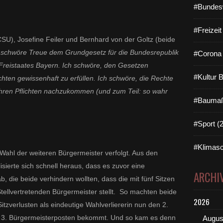
#Bundes
#Freizei
SU), Josefine Feiler und Bernhard von der Goltz (beide
h schwöre Treue dem Grundgesetz für die Bundesrepublik
#Corona 
Freistaates Bayern. Ich schwöre, den Gesetzen
#Kultur 
hten gewissenhaft zu erfüllen. Ich schwöre, die Rechte
ihren Pflichten nachzukommen (und zum Teil: so wahr
#Baumaß
#Sport (
#Klimasc
Wahl der weiteren Bürgermeister verfolgt. Aus den
sierte sich schnell heraus, dass es zuvor eine
ARCHI
die beide verhindern wollten, dass die mit fünf Sitzen
tellvertretenden Bürgermeister stellt. So machten beide
2026
Sitzverlusten als eindeutige Wahlverliererin nun den 2.
n 3. Bürgermeisterposten bekommt. Und so kam es denn
Augus