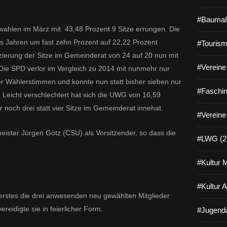
#Baumaß
wahlen im März mit
43,48 Prozent 9 Sitze errungen. Die
s Jahren um fast zehn Prozent auf 22,22 Prozent
#Tourism
zierung der Sitze im Gemeinderat von 24 auf 20 nun mit
#Vereine 
n. Die SPD verlor im Vergleich zu 2014 mit nunmehr nur
er Wählerstimmen und konnte nun statt bisher sieben nur
#Faschin
 Leicht verschlechtert hat sich die UWG von 16,59
 noch drei statt vier Sitze im Gemeinderat innehat.
#Vereine
ster Jürgen Götz (CSU) als Vorsitzender, so dass die
#LWG (2
.
#Kultur 
#Kultur 
erstes die drei anwesenden neu gewählten Mitglieder
reidigte sie in feierlicher Form.
#Jugenda