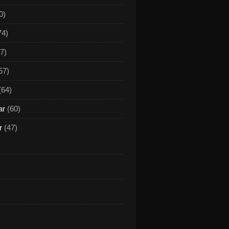
0)
74)
7)
57)
(64)
ar
(60)
r
(47)