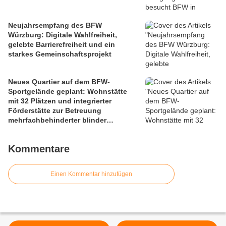
Neujahrsempfang des BFW
Würzburg: Digitale Wahlfreiheit,
gelebte Barrierefreiheit und ein
starkes Gemeinschaftsprojekt
Neues Quartier auf dem BFW-
Sportgelände geplant: Wohnstätte
mit 32 Plätzen und integrierter
Förderstätte zur Betreuung
mehrfachbehinderter blinder
Menschen und 40 seniorengerechte
Eigentumswohnungen - Ein soziales
Kommentare
Leuchtturmprojekt
Einen Kommentar hinzufügen