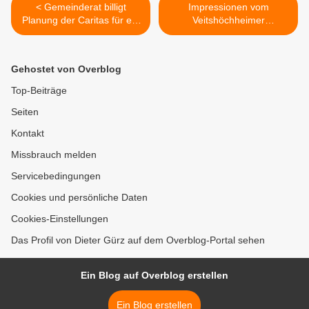
< Gemeinderat billigt
Impressionen vom
Planung der Caritas für ein
Veitshöchheimer
Seniorenzentrum mit
Bremsermarkt, der heute
Tagespflege, ambulant
weit über tausend Besucher
betreuter Wohngruppe und
anzog >
Gehostet von Overblog
Betreutes Wohnen auf dem
alten Rewe-Markt-Gelände
Top-Beiträge
Seiten
Kontakt
Missbrauch melden
Servicebedingungen
Cookies und persönliche Daten
Cookies-Einstellungen
Das Profil von Dieter Gürz auf dem Overblog-Portal sehen
Ein Blog auf Overblog erstellen
Ein Blog erstellen