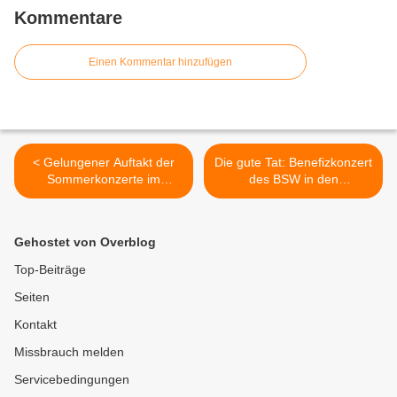
Kommentare
Einen Kommentar hinzufügen
< Gelungener Auftakt der
Die gute Tat: Benefizkonzert
Sommerkonzerte im
des BSW in den
Veitshöchheimer
Mainfrankensälen mit dem
Synagogenhof mit Klezmer-
Polizeichor und
Klängen von Schmitts Katze
Heeresmusikern erbrachte
Gehostet von Overblog
3.500 Euro >
Top-Beiträge
Seiten
Kontakt
Missbrauch melden
Servicebedingungen