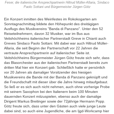
Feser, die italienische Ansprechpartnerin Hiltrud Müller-Allaria, Sindaco
Paolo Sottani und Bürgermeister Jürgen Götz
Ein Konzert inmitten des Weinfestes im Rokokogarten am
Sonntagnachmittag bildete den Höhepunkt des dreitägigen
Ausflugs des Musikvereins "Banda di Panzano". Unter den 52
Reiseteilnehmern, davon 32 Musiker, war im Bus aus
Veitshöchheims italienischer Partnerstadt Greve in Chianti auch
Greves Sindaco Paolo Sottani. Mit dabei war auch Hiltrud Müller-
Allaria, die seit Beginn der Partnerschaft vor 22 Jahren die
vertraute Ansprechpartnerin auf italienischer Seite ist.
Veitshöchheims Bürgermeister Jürgen Götz freute sich sehr, dass
das Blasorchester aus der italienischen Partnerstadt bereits zum
dritten Mal hier ein Konzert gab. Schließlich hatte er persönlich
vor 20 Jahren als damaliger Vorsitzender des hiesigen
Musikvereins die Bande mit der Banda di Panzano geknüpft und
die Freundschaft mit dieser über die Jahre hinweg mitaufgebaut.
So ließ er es sich auch nicht nehmen, auch ohne vorherige Probe
mit seinem Saxophon bei den Italienern beim 100 Minuten
dauernden Konzert mitzuspielen, ebenso auch der damalige
Dirigent Markus Breitinger sowie der 72jährige Hermann Popp.
Götz freute sich, dass unter den Gästen auch viele junge Leute
dabei sind, so auch eine Jugendliche, die am Ijgd-Workcamp hier