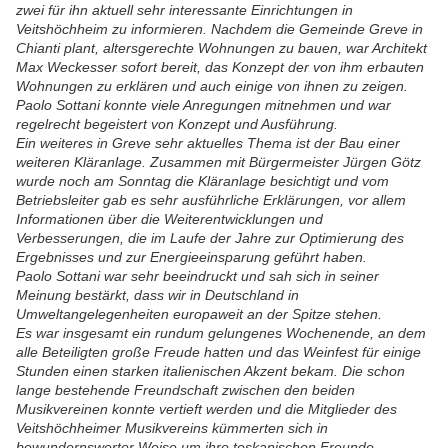
zwei für ihn aktuell sehr interessante Einrichtungen in
Veitshöchheim zu informieren. Nachdem die Gemeinde Greve in
Chianti plant, altersgerechte Wohnungen zu bauen, war Architekt
Max Weckesser sofort bereit, das Konzept der von ihm erbauten
Wohnungen zu erklären und auch einige von ihnen zu zeigen.
Paolo Sottani konnte viele Anregungen mitnehmen und war
regelrecht begeistert von Konzept und Ausführung.
Ein weiteres in Greve sehr aktuelles Thema ist der Bau einer
weiteren Kläranlage. Zusammen mit Bürgermeister Jürgen Götz
wurde noch am Sonntag die Kläranlage besichtigt und vom
Betriebsleiter gab es sehr ausführliche Erklärungen, vor allem
Informationen über die Weiterentwicklungen und
Verbesserungen, die im Laufe der Jahre zur Optimierung des
Ergebnisses und zur Energieeinsparung geführt haben.
Paolo Sottani war sehr beeindruckt und sah sich in seiner
Meinung bestärkt, dass wir in Deutschland in
Umweltangelegenheiten europaweit an der Spitze stehen.
Es war insgesamt ein rundum gelungenes Wochenende, an dem
alle Beteiligten große Freude hatten und das Weinfest für einige
Stunden einen starken italienischen Akzent bekam. Die schon
lange bestehende Freundschaft zwischen den beiden
Musikvereinen konnte vertieft werden und die Mitglieder des
Veitshöchheimer Musikvereins kümmerten sich in
bewundernswerter Weise um ihre toskanischen Freunde –