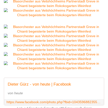
Dieter Gürz - von heute | Facebook
von heute
https://www.facebook.com/photo.php?fbid=1043596882355336&set=ms.c.eJxFktuRxTAIQzva4WlD~%3B42tI67lyVfOCCHAKuHZq8o80339KcC29QHrIhAoJH7gKzhl6RecnxYzEbugp4SKLXKQdgtBABTbSqJE~_wLVr8sKKjQGOMGaYEyqPSAZ3QYYQc9wVPhCjmRS3~_hiTBqYxYqKFChkE0xSYdIc0zf~_cngsfQAKo8dK7LSZdMM034L2bEwfwOXsLaimZD9QAKsfQMk7dutnWk1Fx5RwyeeD4oEacJOWKEzNCQyKKoIYsAgmWNy2pTiUKU3n~_snhSjcU3PqZZIASYDhtlvjM8oI53tjJTtAD7nOowF0q9gPw0PgHcMGleA~-~-.bps.a.1043596859022005.1073742098.100001151037013&type=3&theater