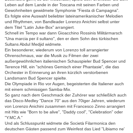
Leben auf dem Lande in der Toscana mit seinen Farben und
Gewohnheiten gewidmete Symphonie "Fiesta di Campagna".
Es folgte eine Auswahl beliebter lateinamerikanischer Melodien
und Rhythmen, von Bandleader Lorenzo Anichini selbst unter
dem Titel "Latin Juke-Box" arrangiert.
Schnell im Tempo war dann Gioacchino Rossinis Militärmarsch
"Una marcia per il sultano", den er dem Sohn des türkischen
Sultans Abdul Medjid widmete.
Ein besonderer, wiederum von Lorenzo toll arrangierter
Ohrenschmaus, war die Musik zu Filmen der zwei
außergewöhnlichen italienischen Schauspieler Bud Spencer und
Terence Hill, ein "schönes Gemisch einer Phantasie", die das
Orchester in Erinnerung an ihren kürzlich verstorbenen
Landsmann Bud Spencer spielte.
Die Olympiade in Rio vor Augen, begeisterten die Italiener auch
mit einem schmissigen Samba-Mix.
So ganz nach dem Geschmack der Zuhörer war schließlich auch
das Disco-Medley "Dance 70" aus den 70iger Jahren, wiederum
von Lorenzo Anichini zusammen mit Francesco Zinno arrangiert
mit Hits wie "Born to be alive", "Daddy cool", "Celebration" oder
"Y.MC.A."
Und als Schlusspunkt widmete die Società Filarmonica den
deutschen Gästen passend zum Weinfest das Lied "Libiamo ne'