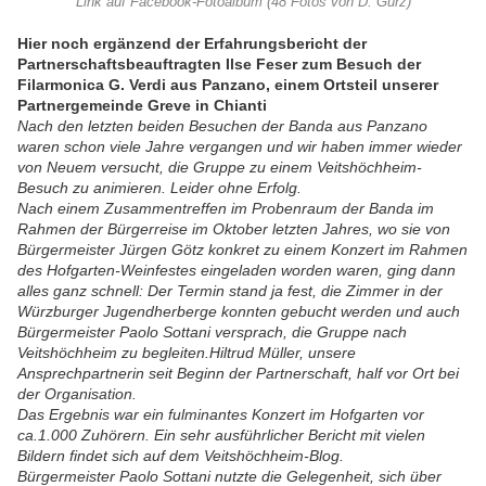
Link auf Facebook-Fotoalbum (48 Fotos von D. Gürz)
Hier noch ergänzend der Erfahrungsbericht der
Partnerschaftsbeauftragten Ilse Feser zum Besuch der
Filarmonica G. Verdi aus Panzano, einem Ortsteil unserer
Partnergemeinde Greve in Chianti
Nach den letzten beiden Besuchen der Banda aus Panzano
waren schon viele Jahre vergangen und wir haben immer wieder
von Neuem versucht, die Gruppe zu einem Veitshöchheim-
Besuch zu animieren. Leider ohne Erfolg.
Nach einem Zusammentreffen im Probenraum der Banda im
Rahmen der Bürgerreise im Oktober letzten Jahres, wo sie von
Bürgermeister Jürgen Götz konkret zu einem Konzert im Rahmen
des Hofgarten-Weinfestes eingeladen worden waren, ging dann
alles ganz schnell: Der Termin stand ja fest, die Zimmer in der
Würzburger Jugendherberge konnten gebucht werden und auch
Bürgermeister Paolo Sottani versprach, die Gruppe nach
Veitshöchheim zu begleiten.Hiltrud Müller, unsere
Ansprechpartnerin seit Beginn der Partnerschaft, half vor Ort bei
der Organisation.
Das Ergebnis war ein fulminantes Konzert im Hofgarten vor
ca.1.000 Zuhörern. Ein sehr ausführlicher Bericht mit vielen
Bildern findet sich auf dem Veitshöchheim-Blog.
Bürgermeister Paolo Sottani nutzte die Gelegenheit, sich über