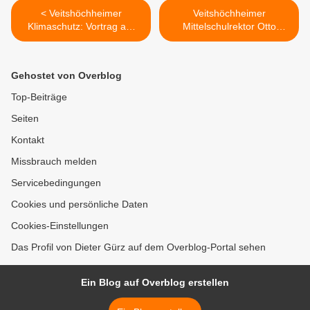
< Veitshöchheimer
Veitshöchheimer
Klimaschutz: Vortrag am
Mittelschulrektor Otto
27.1.2016 mit Tipps zur
Eisner feierte heute seinen
Energieeinsparung im
60. Geburtstag >
Haushalt
Gehostet von Overblog
Top-Beiträge
Seiten
Kontakt
Missbrauch melden
Servicebedingungen
Cookies und persönliche Daten
Cookies-Einstellungen
Das Profil von Dieter Gürz auf dem Overblog-Portal sehen
Ein Blog auf Overblog erstellen