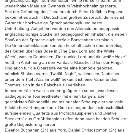
englischsprachige Tourneetheater „White Horse Theatre“ zum
wiederholten Male am Gymnasium Veitshöchheim gastierte.
Seit der Gründung des Theaters durch Peter Griffith in England
bekommt es auch in Deutschland großen Zuspruch, denn es ist
Garant für hochwertige Sprachpädagogik und beste
Unterhaltung. Aufgeführt werden den Altersstufen angepasste
englischsprachige Stücke mit pädagogischen Inhalten, die neben
Spaß an der Sprache auch soziale Botschaften vermitteln.
Die Unterstufenklassen konnten herzhaft lachen über den Sieg
des Guten über das Böse in „The Dark Lord and the White
Witch“, was im Deutschen „Der dunkle Lord und die weiße Hexe“
heißt, in Anlehnung an den Fantasie-Klassiker „Herr der Ringe“.
Und auch für die Oberstufe wurde eine Komödie geboten,
nämlich Shakespeares „Twelfth Night“, welches im Deutschen
unter dem Titel „Was ihr wollt“ bekannt ist, eine Variante des
Themas, sich in den Falschen zu verlieben.
In beiden Fällen war es ein Vergnügen zu sehen, wie dieses
pädagogische Tourneetheater mit einem kargen, aber
geschickten Bühnenbild und mit nur vier Schauspielern so viele
Effekte hervorbringen kann. Die Leistungen des leidenschaftlich
aufspielenden Quartetts aus Profischauspielern und „Native
Speakers“ aus Großbritannien riefen denn auch bei den Schülern
große Begeisterung hervor:
Eleanor Buchanan (24) aus York, Daniel Chrisostomon (24) aus