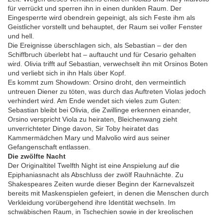
für verrückt und sperren ihn in einen dunklen Raum. Der
Eingesperrte wird obendrein gepeinigt, als sich Feste ihm als
Geistlicher vorstellt und behauptet, der Raum sei voller Fenster
und hell.
Die Ereignisse überschlagen sich, als Sebastian – der den
Schiffbruch überlebt hat – auftaucht und für Cesario gehalten
wird. Olivia trifft auf Sebastian, verwechselt ihn mit Orsinos Boten
und verliebt sich in ihn Hals über Kopf.
Es kommt zum Showdown: Orsino droht, den vermeintlich
untreuen Diener zu töten, was durch das Auftreten Violas jedoch
verhindert wird. Am Ende wendet sich vieles zum Guten:
Sebastian bleibt bei Olivia, die Zwillinge erkennen einander,
Orsino verspricht Viola zu heiraten, Bleichenwang zieht
unverrichteter Dinge davon, Sir Toby heiratet das
Kammermädchen Mary und Malvolio wird aus seiner
Gefangenschaft entlassen.
Die zwölfte Nacht
Der Originaltitel Twelfth Night ist eine Anspielung auf die
Epiphaniasnacht als Abschluss der zwölf Rauhnächte. Zu
Shakespeares Zeiten wurde dieser Beginn der Karnevalszeit
bereits mit Maskenspielen gefeiert, in denen die Menschen durch
Verkleidung vorübergehend ihre Identität wechseln. Im
schwäbischen Raum, in Tschechien sowie in der kreolischen