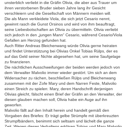
unsterblich verliebt in die Gräfin Olivia, die aber aus Trauer um
ihren verstorbenen Bruder sieben Jahre lang ihr Gesicht
verschleiern und die Gesellschaft von Männern meiden will.
Die als Mann verkleidete Viola, die sich jetzt Cesario nennt,
gewinnt rasch die Gunst Orsinos und wird von ihm beauftragt,
seine Liebesbotschaften an Olivia zu übermitteln. Olivia verliebt
sich jedoch in den „jungen Mann“ Cesario, während Cesario/Viola
Gefallen am Herzog gefunden hat.
Auch Ritter Andreas Bleichenwang würde Olivia gerne heiraten
und findet Unterstützung bei Olivias Onkel Tobias Rülps, der es
auf das Geld seiner Nichte abgesehen hat, um seine Saufgelage
zu finanzieren.
Die nächtlichen Ausschweifungen der beiden werden jedoch von
dem Verwalter Malvolio immer wieder gestört. Um sich an dem
Widersacher zu rächen, beschließen Rülps und Bleichenwang
zusammen mit der Zofe Mary und dem Narren Feste, Malvolio
einen Streich zu spielen: Mary, deren Handschrift derjenigen
Olivias gleicht, fälscht einen Brief der Gräfin an den Verwalter, der
diesen glauben machen soll, Olivia habe ein Auge auf ihn
geworfen.
Malvolio fällt auf den Inhalt herein und handelt gemäß den
Vorgaben des Briefes: Er trägt gelbe Strümpfe mit überkreuzten
Strumpfbändern, benimmt sich seltsam und lächelt die ganze
Zeit. Wegen dieses Verhaltens erklären Tobias und Mary Malvolio