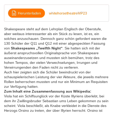
Herunterladen
whitehorsetheatreMP23
Shakespeare steht auf dem Lehrplan Englisch der Oberstufe,
aber weitaus interessanter als ein Stück zu lesen, ist es, ein
solches anzuschauen. Dennoch ganz schön gefordert waren die
130 Schüler der Q11 und Q12 mit einer abgespeckten Fassung
von
Shakespeares „Twelfth Night“
. Sie hatten sich mit der
äußerst anspruchsvollen Originalsprache von Shakespeare
auseinanderzusetzen und mussten sich bemühen, trotz des
hohen Tempos, der vielen Verwechselungen, Irrungen und
Verwirrungenden den Faden nicht zu verlieren.
Auch hier zeigten sich die Schüler beeindruckt von der
schauspielerischen Leistung der vier Akteure, die jeweils mehrere
Rollen beherrschen mussten und nur ein Minimum an Requisiten
zur Verfügung hatten.
Zum Inhalt eine Zusammenfassung aus Wikipedia:
Viola hat ein Schiffsunglück vor der Küste Illyriens überlebt, bei
dem ihr Zwillingsbruder Sebastian ums Leben gekommen zu sein
scheint. Viola beschließt, als Knabe verkleidet in die Dienste des
Herzogs Orsino zu treten, der über Illyrien herrscht. Orsino ist