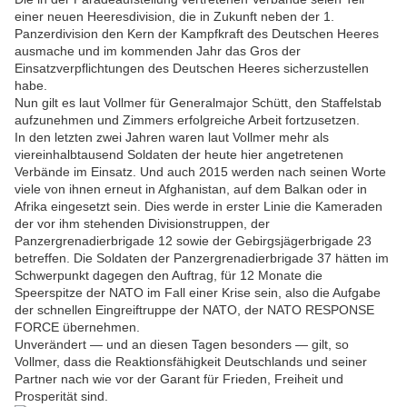
einer neuen Heeresdivision, die in Zukunft neben der 1.
Panzerdivision den Kern der Kampfkraft des Deutschen Heeres
ausmache und im kommenden Jahr das Gros der
Einsatzverpflichtungen des Deutschen Heeres sicherzustellen
habe.
Nun gilt es laut Vollmer für Generalmajor Schütt, den Staffelstab
aufzunehmen und Zimmers erfolgreiche Arbeit fortzusetzen.
In den letzten zwei Jahren waren laut Vollmer mehr als
viereinhalbtausend Soldaten der heute hier angetretenen
Verbände im Einsatz. Und auch 2015 werden nach seinen Worte
viele von ihnen erneut in Afghanistan, auf dem Balkan oder in
Afrika eingesetzt sein. Dies werde in erster Linie die Kameraden
der vor ihm stehenden Divisionstruppen, der
Panzergrenadierbrigade 12 sowie der Gebirgsjägerbrigade 23
betreffen. Die Soldaten der Panzergrenadierbrigade 37 hätten im
Schwerpunkt dagegen den Auftrag, für 12 Monate die
Speerspitze der NATO im Fall einer Krise sein, also die Aufgabe
der schnellen Eingreiftruppe der NATO, der NATO RESPONSE
FORCE übernehmen.
Unverändert — und an diesen Tagen besonders — gilt, so
Vollmer, dass die Reaktionsfähigkeit Deutschlands und seiner
Partner nach wie vor der Garant für Frieden, Freiheit und
Prosperität sind.