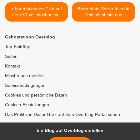
< Internationales Flair auf
Bernadette Selzer feiert in
dem 30.Veitshöchheimer
Veitshöchheim das
Abenteuerspielplatz - 200
fünfjährige Bestehen ihres
Kids sind hellauf begeistert
Haardesign-Salons >
Gehostet von Overblog
Top-Beiträge
Seiten
Kontakt
Missbrauch melden
Servicebedingungen
Cookies und persönliche Daten
Cookies-Einstellungen
Das Profil von Dieter Gürz auf dem Overblog-Portal sehen
Ein Blog auf Overblog erstellen