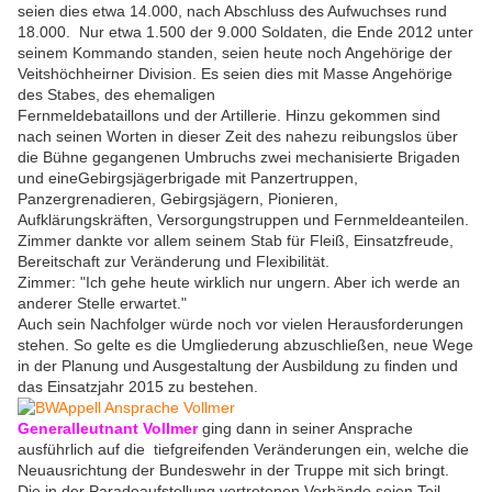
seien dies etwa 14.000, nach Abschluss des Aufwuchses rund
18.000. Nur etwa 1.500 der 9.000 Soldaten, die Ende 2012 unter
seinem Kommando standen, seien heute noch Angehörige der
Veitshöchheirner Division. Es seien dies mit Masse Angehörige
des Stabes, des ehemaligen
Fernmeldebataillons und der Artillerie. Hinzu gekommen sind
nach seinen Worten in dieser Zeit des nahezu reibungslos über
die Bühne gegangenen Umbruchs zwei mechanisierte Brigaden
und eineGebirgsjägerbrigade mit Panzertruppen,
Panzergrenadieren, Gebirgsjägern, Pionieren,
Aufklärungskräften, Versorgungstruppen und Fernmeldeanteilen.
Zimmer dankte vor allem seinem Stab für Fleiß, Einsatzfreude,
Bereitschaft zur Veränderung und Flexibilität.
Zimmer: "Ich gehe heute wirklich nur ungern. Aber ich werde an
anderer Stelle erwartet."
Auch sein Nachfolger würde noch vor vielen Herausforderungen
stehen. So gelte es die Umgliederung abzuschließen, neue Wege
in der Planung und Ausgestaltung der Ausbildung zu finden und
das Einsatzjahr 2015 zu bestehen.
Generalleutnant Vollmer
ging dann in seiner Ansprache
ausführlich auf die tiefgreifenden Veränderungen ein, welche die
Neuausrichtung der Bundeswehr in der Truppe mit sich bringt.
Die in der Paradeaufstellung vertretenen Verbände seien Teil