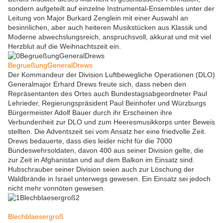
sondern aufgeteilt auf einzelne Instrumental-Ensembles unter der
Leitung von Major Burkard Zenglein mit einer Auswahl an
besinnlichen, aber auch heiteren Musikstücken aus Klassik und
Moderne abwechslungsreich, anspruchsvoll, akkurat und mit viel
Herzblut auf die Weihnachtszeit ein.
BegrueßungGeneralDrews
Der Kommandeur der Division Luftbewegliche Operationen (DLO)
Generalmajor Erhard Drews freute sich, dass neben den
Repräsentanten des Ortes auch Bundestagsabgeordneter Paul
Lehrieder, Regierungspräsident Paul Beinhofer und Würzburgs
Bürgermeister Adolf Bauer durch ihr Erscheinen ihre
Verbundenheit zur DLO und zum Heeresmusikkorps unter Beweis
stellten. Die Adventszeit sei vom Ansatz her eine friedvolle Zeit.
Drews bedauerte, dass dies leider nicht für die 7000
Bundeswehrsoldaten, davon 400 aus seiner Division gelte, die
zur Zeit in Afghanistan und auf dem Balkon im Einsatz sind.
Hubschrauber seiner Division seien auch zur Löschung der
Waldbrände in Israel unterwegs gewesen. Ein Einsatz sei jedoch
nicht mehr vonnöten gewesen.
Blechblaesergroß