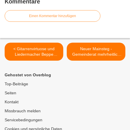
Kommentare
Einen Kommentar hinzufügen
< Gitarrenvirtuose und
Neuer Mainsteg -
Liedermacher Beppe
Gemeinderat mehrheitlich
Gambetta begeisterte im
für Standort an den
Veitshöchheimer
Mainfrankensälen >
Bacchuskeller
Gehostet von Overblog
Top-Beiträge
Seiten
Kontakt
Missbrauch melden
Servicebedingungen
Cookies und persönliche Daten