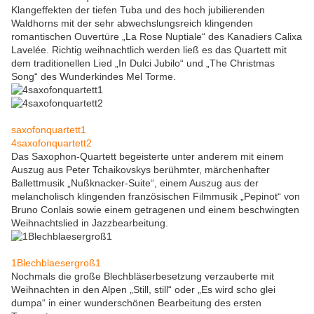
Klangeffekten der tiefen Tuba und des hoch jubilierenden
Waldhorns mit der sehr abwechslungsreich klingenden
romantischen Ouvertüre „La Rose Nuptiale“ des Kanadiers Calixa
Lavelée. Richtig weihnachtlich werden ließ es das Quartett mit
dem traditionellen Lied „In Dulci Jubilo“ und „The Christmas
Song“ des Wunderkindes Mel Torme.
saxofonquartett1
4saxofonquartett2
Das Saxophon-Quartett begeisterte unter anderem mit einem
Auszug aus Peter Tchaikovskys berühmter, märchenhafter
Ballettmusik „Nußknacker-Suite“, einem Auszug aus der
melancholisch klingenden französischen Filmmusik „Pepinot“ von
Bruno Conlais sowie einem getragenen und einem beschwingten
Weihnachtslied in Jazzbearbeitung.
1Blechblaesergroß1
Nochmals die große Blechbläserbesetzung verzauberte mit
Weihnachten in den Alpen „Still, still“ oder „Es wird scho glei
dumpa“ in einer wunderschönen Bearbeitung des ersten