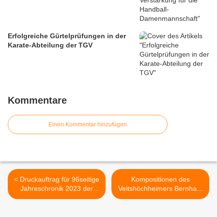
Erfolgreiche Gürtelprüfungen in der
Karate-Abteilung der TGV
Kommentare
Einen Kommentar hinzufügen
< Druckauftrag für 96seitige
Kompositionen des
Jahreschronik 2023 der
Veitshöchheimers Bernhard
Gemeinde Veitshöchheim
von der Goltz am 21.4. im
erteilt
Spitäle >