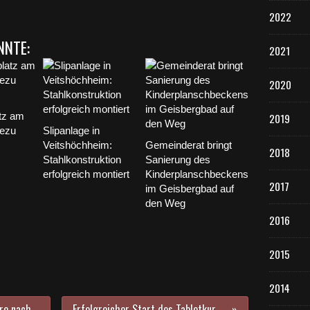
2022
NNTE:
2021
2020
tz am
2019
hezu
Slipanlage in
Veitshöchheim:
Gemeinderat bringt
2018
Stahlkonstruktion
Sanierung des
erfolgreich montiert
Kinderplanschbeckens
2017
im Geisbergbad auf
den Weg
2016
2015
2014
Gemeinderat billigte nun fünf Jahre nach Fertigstellung fiktiven Straßenausbaubeitrag für Günterslebener Straße
Erfolgreicher Start des Tabletkurses für Senioren in der Bücherei im Bahnhof in Veitshöchheim