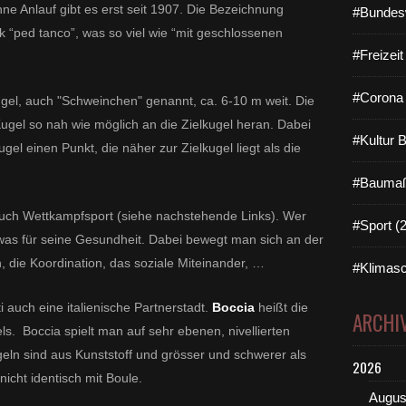
e Anlauf gibt es erst seit 1907. Die Bezeichnung
#Bundes
“ped tanco”, was so viel wie “mit geschlossenen
#Freizei
#Corona 
ugel, auch "Schweinchen" genannt, ca. 6-10 m weit. Die
ugel so nah wie möglich an die Zielkugel heran. Dabei
#Kultur 
el einen Punkt, die näher zur Zielkugel liegt als die
#Baumaß
auch Wettkampfsport (siehe nachstehende Links). Wer
#Sport (
etwas für seine Gesundheit. Dabei bewegt man sich an der
on, die Koordination, das soziale Miteinander, …
#Klimasc
 auch eine italienische Partnerstadt.
Boccia
heißt die
ARCHI
ls. Boccia spielt man auf sehr ebenen, nivellierten
eln sind aus Kunststoff und grösser und schwerer als
2026
icht identisch mit Boule.
Augus