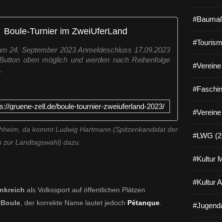
#Baumaß
Boule-Turnier im ZweiUferLand
#Tourism
 am 24. September 2023 Anmeldeschluss 17.09.2023
Button oben möglich und werden nach Reihenfolge
#Vereine 
.
#Faschin
ps://gruene-zell.de/boule-tournier-zweiuferland-2023/
#Vereine
chheim, da kommt Ludwig Hartmann (Spitzenkandidat der
#LWG (2
 zur Landtagswahl) dazu.
#Kultur 
#Kultur 
nkreich
als Volkssport auf öffentlichen Plätzen
s
Boule
, der korrekte Name lautet jedoch
Pétanque
.
#Jugenda