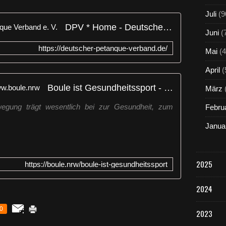
Juli
(9
DPV * Home - Deutscher Pétanque Verband e. V.
Juni
(
https://deutscher-petanque-verband.de/
Mai
(4
April
(
Boule ist Gesundheitssport - www.boule.nrw
März
wegung trägt wesentlich bei zur Gesundheit, zum
Febru
Janua
2025
https://boule.nrw/boule-ist-gesundheitssport
2024
0
2023