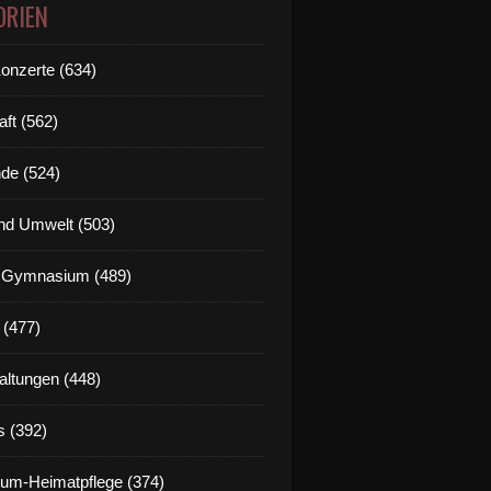
ORIEN
Konzerte (634)
aft (562)
de (524)
nd Umwelt (503)
g Gymnasium (489)
 (477)
altungen (448)
s (392)
um-Heimatpflege (374)