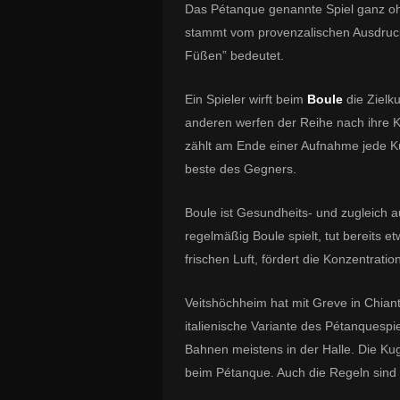
Das Pétanque genannte Spiel ganz ohn
stammt vom provenzalischen Ausdruck 
Füßen” bedeutet.
Ein Spieler wirft beim
Boule
die Zielk
anderen werfen der Reihe nach ihre K
zählt am Ende einer Aufnahme jede Kug
beste des Gegners.
Boule ist Gesundheits- und zugleich 
regelmäßig Boule spielt, tut bereits 
frischen Luft, fördert die Konzentrati
Veitshöchheim hat mit Greve in Chianti
italienische Variante des Pétanquespie
Bahnen meistens in der Halle. Die Kug
beim Pétanque. Auch die Regeln sind n