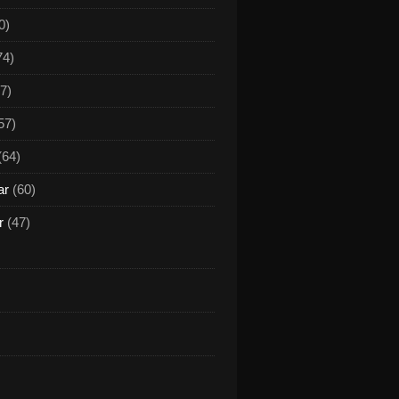
0)
74)
7)
57)
(64)
ar
(60)
r
(47)