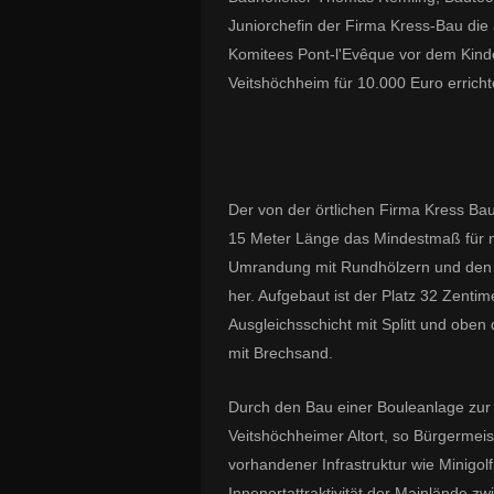
Juniorchefin der Firma Kress-Bau die
Komitees Pont-l'Evêque vor dem Kind
Veitshöchheim für 10.000 Euro errich
Der von der örtlichen Firma Kress Bau 
15 Meter Länge das Mindestmaß für na
Umrandung mit Rundhölzern und den b
her. Aufgebaut ist der Platz 32 Zentime
Ausgleichsschicht mit Splitt und oben 
mit Brechsand.
Durch den Bau einer Bouleanlage zur
Veitshöchheimer Altort, so Bürgermeis
vorhandener Infrastruktur wie Minigol
Innenortattraktivität der Mainlände 