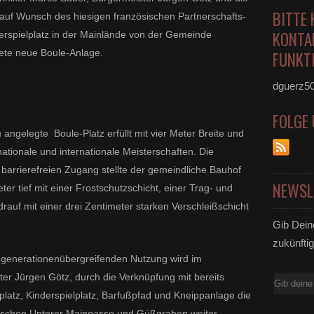
BITTE 
 auf Wunsch des hiesigen französischen Partnerschafts-
KONTA
erspielplatz in der Mainlände von der Gemeinde
tete neue Boule-Anlage.
FUNKTI
dguerz5
FOLGE
angelegte Boule-Platz erfüllt mit vier Meter Breite und
tionale und internationale Meisterschaften. Die
arrierefreien Zugang stellte der gemeindliche Bauhof
NEWSL
ter tief mit einer Frostschutzschicht, einer Trag- und
drauf mit einer drei Zentimeter starken Verschleißschicht
Gib Dein
zukünftig
 generationenübergreifenden Nutzung wird im
ter Jürgen Götz, durch die Verknüpfung mit bereits
E-
fplatz, Kinderspielplatz, Barfußpfad und Kneippanlage die
Mail
zwischen Unterer Maingasse und Güßgraben weiter