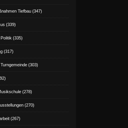
nahmen Tiefbau (347)
us (339)
Politik (335)
g (317)
 Turngemeinde (303)
92)
Musikschule (278)
Ausstellungen (270)
rbeit (267)