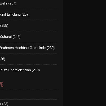
wehr (257)
t und Erholung (257)
(255)
Bücherei (245)
nahmen Hochbau Gemeinde (230)
226)
hutz-Energieleitplan (219)
VE
t
(23)