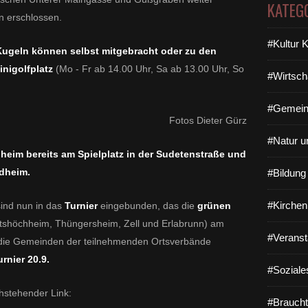
KATEG
n erschlossen.
#Kultur 
e Kugeln können selbst mitgebracht oder zu den
inigolfplatz
(Mo - Fr ab 14.00 Uhr, Sa ab 13.00 Uhr, So
#Wirtsch
#Gemein
Fotos Dieter Gürz
#Natur u
heim bereits am Spielplatz in der Sudetenstraße und
adheim.
#Bildun
#Kirchen
ind nun in das
Turnier
eingebunden, das die
grünen
itshöchheim, Thüngersheim, Zell und Erlabrunn) am
#Veranst
f die Gemeinden der teilnehmenden Ortsverbände
rnier 20.9.
#Soziale
hstehender Link:
#Braucht