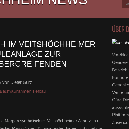
ÜBER 
CH IM VEITSHÖCHHEIMER
ULEANLAGE ZUR
Vor-/Nac
BERGREIFENDEN
Gender-H
Bezeichn
Formulie
3
von Dieter Gürz
Geschlec
Baumaßnahmen Tiefbau
Vertretun
Gürz Die
ausschli
Plattform
ute Morgen symbolisch im Veitshöchheimer Altort v.l.n.r.
Zusendun
hniker Marco Sauer, Bürgermeister Jürgen Götz und die