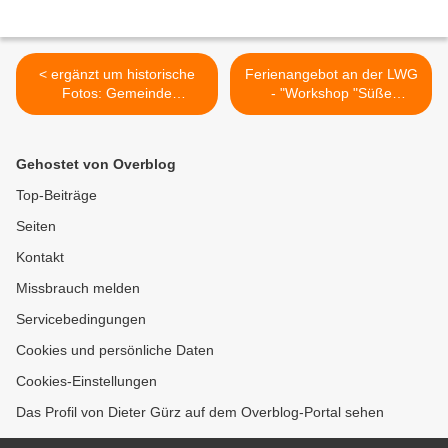
< ergänzt um historische
Ferienangebot an der LWG
Fotos: Gemeinde
- "Workshop "Süße
Veitshöchheim erwirbt das
Früchte" für Kinder von 6
Haus der Begegnung von
bis 12 Jahren am 10.
der Kirchenstiftung St. Vitus
August 2023 >
Gehostet von Overblog
zum Preis von 300.000
Euro
Top-Beiträge
Seiten
Kontakt
Missbrauch melden
Servicebedingungen
Cookies und persönliche Daten
Cookies-Einstellungen
Das Profil von Dieter Gürz auf dem Overblog-Portal sehen