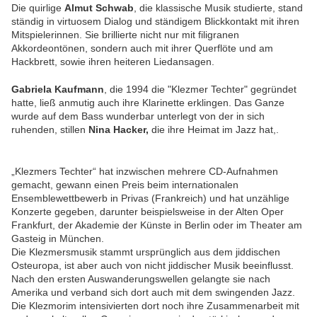
Die quirlige
Almut Schwab
, die klassische Musik studierte, stand
ständig in virtuosem Dialog und ständigem Blickkontakt mit ihren
Mitspielerinnen. Sie brillierte nicht nur mit filigranen
Akkordeontönen, sondern auch mit ihrer Querflöte und am
Hackbrett, sowie ihren heiteren Liedansagen.
Gabriela Kaufmann
, die 1994 die "Klezmer Techter" gegründet
hatte, ließ anmutig auch ihre Klarinette erklingen. Das Ganze
wurde auf dem Bass wunderbar unterlegt von der in sich
ruhenden, stillen
Nina Hacker,
die ihre Heimat im Jazz hat,.
„Klezmers Techter“ hat inzwischen mehrere CD-Aufnahmen
gemacht, gewann einen Preis beim internationalen
Ensemblewettbewerb in Privas (Frankreich) und hat unzählige
Konzerte gegeben, darunter beispielsweise in der Alten Oper
Frankfurt, der Akademie der Künste in Berlin oder im Theater am
Gasteig in München.
Die Klezmersmusik stammt ursprünglich aus dem jiddischen
Osteuropa, ist aber auch von nicht jiddischer Musik beeinflusst.
Nach den ersten Auswanderungswellen gelangte sie nach
Amerika und verband sich dort auch mit dem swingenden Jazz.
Die Klezmorim intensivierten dort noch ihre Zusammenarbeit mit