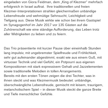
eingeladen von Giora Feidman, dem „King of Klezmer“ mehrfach
erfolgreich in Israel auftrat. Ihre traditionellen und freien
Klezmer-Interpretationen strahlen gleichermaßen unbändige
Lebensfreude und wehmütige Sehnsucht, Leichtigkeit und
Tiefgang aus. Diese Musik wirkte wie schon bei ihrem Gastspiel
im Synagogenhof im Jahr 2017 vor 135 Gästen auf die
Zuhörerschaft wie eine ständige Aufforderung, das Leben trotz
aller Widrigkeiten zu lieben und zu feiern.
Das Trio präsentierte mit kurzer Pause über eineinhalb Stunden
lan
g impulsiv, mit ungebremster Spielfreude und Fröhlichkeit,
sehr gut aufeinander abgestimmt, exakt wie aus einem Guß, mit
virtuoser Technik und viel Gefühl,
ein Potpourri aus eigenen
Kompositionen mit stark expressivem Gehalt und Jazzelementen
sowie traditionelle Melodien
in tollen Arrangements.
Bereits mit den ersten Tönen zeigen die drei Techter, was in
ihnen steckt und was Klezmermusik bedeutet: unbändige,
überschwängliche Lebensfreude, gemischt mit leisem, traurigem,
melancholischem Spiel – in dieser Musik steckt die ganze Breite
und Tiefe menschlicher Gefühle.