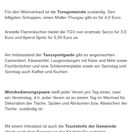
Für den Weinverkauf ist die
Turngemeinde
zuständig. Den
billigsten Schoppen, einen Müller-Thurgau gibt es für 4,0 Euro.
Anstelle Flammkuchen bietet die TGV nun erstmals Secco für 3,0
Euro und Aperol Spritz für 5,50 Euro an.
Am Imbissstand der
Tanzsportgarde
gibt es angemachten
Camenbert, Käsewürfel, Laugenstangen mit Käse und Mett sowie
Fischbrötchen und eine Schlemmerplatte sowie am Samstag und
Sonntag auch Kaffee und Kuchen.
Weinbedienungspaare
stellt jeder Verein pro Tag eines, zwei
am Vereinstag, d.h. jeder Verein ist an einem Tag im Wechsel für
Dekoration der Tische, Spülen und Abräumen bzw. Abwischen der
Tische zuständig ist.
Mit einem Infostand ist auch die
Touristinfo der Gemeinde
gleich nach dem Eingang an der Kirchstraße vertreten.