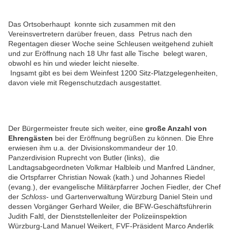
Das Ortsoberhaupt konnte sich zusammen mit den
Vereinsvertretern darüber freuen, dass Petrus nach den
Regentagen dieser Woche seine Schleusen weitgehend zuhielt
und zur Eröffnung nach 18 Uhr fast alle Tische belegt waren,
obwohl es hin und wieder leicht nieselte.
Ingsamt gibt es bei dem Weinfest 1200 Sitz-Platzgelegenheiten,
davon viele mit Regenschutzdach ausgestattet.
Der Bürgermeister freute sich weiter, eine
große Anzahl von
Ehrengästen
bei der Eröffnung begrüßen zu können. Die Ehre
erwiesen ihm u.a. der Divisionskommandeur der 10.
Panzerdivision Ruprecht von Butler (links), die
Landtagsabgeordneten Volkmar Halbleib und Manfred Ländner,
die Ortspfarrer Christian Nowak (kath.) und Johannes Riedel
(evang.), der evangelische Militärpfarrer Jochen Fiedler, der Chef
der
Schloss
- und Gartenverwaltung Würzburg Daniel Stein und
dessen Vorgänger Gerhard Weiler, die BFW-Geschäftsführerin
Judith Faltl, der Dienststellenleiter der Polizeiinspektion
Würzburg-Land Manuel Weikert, FVF-Präsident Marco Anderlik