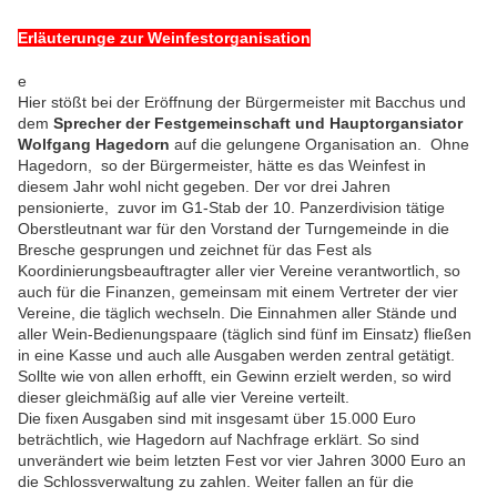
Erläuterunge zur Weinfestorganisation
e
Hier stößt bei der Eröffnung der Bürgermeister mit Bacchus und
dem
Sprecher der Festgemeinschaft und Hauptorgansiator
Wolfgang Hagedorn
auf die gelungene Organisation an. Ohne
Hagedorn, so der Bürgermeister, hätte es das Weinfest in
diesem Jahr wohl nicht gegeben. Der vor drei Jahren
pensionierte, zuvor im G1-Stab der 10. Panzerdivision tätige
Oberstleutnant war für den Vorstand der Turngemeinde in die
Bresche gesprungen und zeichnet für das Fest als
Koordinierungsbeauftragter aller vier Vereine verantwortlich, so
auch für die Finanzen, gemeinsam mit einem Vertreter der vier
Vereine, die täglich wechseln. Die Einnahmen aller Stände und
aller Wein-Bedienungspaare (täglich sind fünf im Einsatz) fließen
in eine Kasse und auch alle Ausgaben werden zentral getätigt.
Sollte wie von allen erhofft, ein Gewinn erzielt werden, so wird
dieser gleichmäßig auf alle vier Vereine verteilt.
Die fixen Ausgaben sind mit insgesamt über 15.000 Euro
beträchtlich, wie Hagedorn auf Nachfrage erklärt. So sind
unverändert wie beim letzten Fest vor vier Jahren 3000 Euro an
die Schlossverwaltung zu zahlen. Weiter fallen an für die