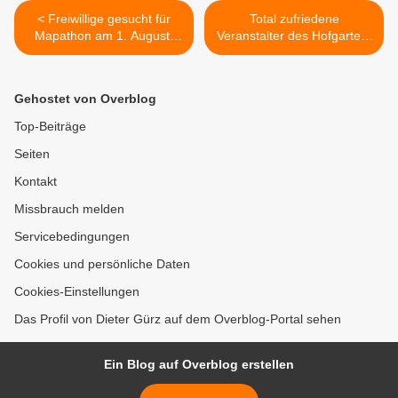
< Freiwillige gesucht für
Total zufriedene
Mapathon am 1. August,
Veranstalter des Hofgarten-
um in Veitshöchheim ÖPNV
Weinfestes zur Halbzeit -
inklusiver und barrierefreier
Heute am Sonntag
zu gestalten
konzertiert ab 11 Uhr die B
Gehostet von Overblog
27 Bigband der
Musikschule >
Top-Beiträge
Seiten
Kontakt
Missbrauch melden
Servicebedingungen
Cookies und persönliche Daten
Cookies-Einstellungen
Das Profil von Dieter Gürz auf dem Overblog-Portal sehen
Ein Blog auf Overblog erstellen