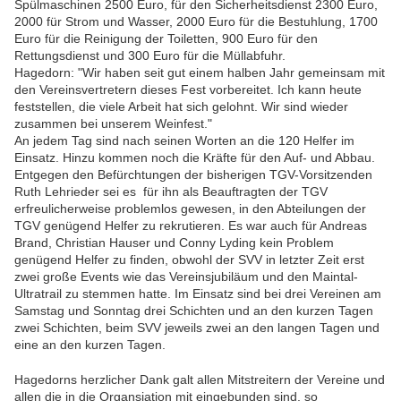
Spülmaschinen 2500 Euro, für den Sicherheitsdienst 2300 Euro,
2000 für Strom und Wasser, 2000 Euro für die Bestuhlung, 1700
Euro für die Reinigung der Toiletten, 900 Euro für den
Rettungsdienst und 300 Euro für die Müllabfuhr.
Hagedorn: "Wir haben seit gut einem halben Jahr gemeinsam mit
den Vereinsvertretern dieses Fest vorbereitet. Ich kann heute
feststellen, die viele Arbeit hat sich gelohnt. Wir sind wieder
zusammen bei unserem Weinfest."
An jedem Tag sind nach seinen Worten an die 120 Helfer im
Einsatz. Hinzu kommen noch die Kräfte für den Auf- und Abbau.
Entgegen den Befürchtungen der bisherigen TGV-Vorsitzenden
Ruth Lehrieder sei es für ihn als Beauftragten der TGV
erfreulicherweise problemlos gewesen, in den Abteilungen der
TGV genügend Helfer zu rekrutieren. Es war auch für Andreas
Brand, Christian Hauser und Conny Lyding kein Problem
genügend Helfer zu finden, obwohl der SVV in letzter Zeit erst
zwei große Events wie das Vereinsjubiläum und den Maintal-
Ultratrail zu stemmen hatte. Im Einsatz sind bei drei Vereinen am
Samstag und Sonntag drei Schichten und an den kurzen Tagen
zwei Schichten, beim SVV jeweils zwei an den langen Tagen und
eine an den kurzen Tagen.
Hagedorns herzlicher Dank galt allen Mitstreitern der Vereine und
allen die in die Organsiation mit eingebunden sind, so