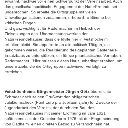
erwähnt, nachwie vor einen Schwerpunkt der Vereinsarbeit. Auch
das gesellschaftspolitische Engagement der NaturFreunde sei
ungebrochen. So arbeite die Ortsgruppe mit vielen
Umweltorganisationen zusammen, erhebe ihre Stimme bei
kritischen Dingen.
Und ganz wichtig ist für Radermacher im Hinblick der
Zielsetzungen des Übernachtungswerkes der
NaturFreundehäuser, dass die Idylle hier in Veitshöcheim
erhalten bleibt. Sie appellierte an alle politisch Tätigen, die
gekommen waren, die Realisierung des geplanten Gästehaus-
Ersatzbaus zu unterstützen, ein für sie phantastisches Vorhaben.
Radermacher: "Hier müssen dieses Haus unbedingt erhalten, um
unsere Ziele, die die Ortsgruppe nachwievor verfolgt, zu
erreichen.
Veitshöchheims Bürgermeister Jürgen Götz
überreichte
Schrader nach seinen Grußwort den obligatorischen
Jubiläumscheck (Fünf Euro pro Jubiläumsjahr) für Zwecke der
Jugendarbeit des Vereins, der durch den Bau des
NaturFreundehauses mit seiner Eröffnung im Jahr 1921
spätestens seit der Gebietsreform 1976 mit der Eingemeindung
von Gadheim einen direkten Bezug zu Veitshöchheim hat.