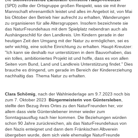
(SPD) zollte der Ortsgruppe großen Respekt, was sie mit ihrer
Mannschaft ehrenamtlich leistet und alles im Angebot ist, von Mai
bis Oktober den Betrieb hier aufrecht zu erhalten, Wanderungen
zu organisieren für alle Altersgruppen. Insofern bezeichnete sie
das NaturFreundehaus mit dem Spielplatz nebendran auch als
Aushängeschild für den Landkreis. Um Kindern gerade in der
heutigen Zeit den Umgang mit der Natur zu ermöglichen, sei es
sehr wichtig, eine solche Einrichtung zu erhalten. Haupt-Kreutzer:
"Ich kann sie deshalb nur unterstützen in dem Bauvorhaben, das
ein tolles, ambitioniertes Projekt ist und hoffe, dass es von allen
Seiten vom Bund, Land und Landkreis Unterstützung findet." Dies
brauche es dringend, um gerade im Bereich der Kindererziehung
nachhaltig das Thema Natur zu erhalten.
Clara Schömig
, nach der Wahlniederlage am 9.7.2023 noch bis
zum 7. Oktober 2023
Bürgermeisterin von Güntersleben
,
stellte den Bezug ihres Ortes zu den NaturFreunden her, vor
allem dass viele Günterslebener immer wieder zum
Sonntagsausflug nach hier kommen. Die Beziehungen würden
schon 90 Jahre zurückreichen, als das NaturFreundehaus von
den Nazis enteignet und dann dem Fränkischen Albverein
übergeben wurde, dem sich viele ehemalige NaturFreunde