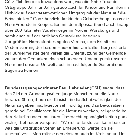
Götz: "Ich finde es bewundernswert, was die NaturFreunde
Ortsgruppe Jahr für Jahr gerade auch für Kinder und Familien im
Hinblick auf den verantwortlichen Umgang mit der Natur auf die
Beine stellen." Ganz herzlich dankte das Ortsoberhaupt, dass die
NaturFreunde in Kooperation mit dem Spessartbund auch knapp
über 200 Kilometer Wanderwege im Norden Würzburgs und
somit auch auf der örtlichen Gemarkung betreuen.
Zur größten Herausforderung des Vereins, dem Erhalt und
Modernisierung der beiden Häuser hier am kalten Berg sicherte
der Bürgermeister dem Verein die Unterstützung der Gemeinde
zu, um den Gedanken eines schonenden Umgangs mit unserer
Natur und unserer Umwelt auch in nachfolgende Generationen
tragen zu können.
Bundestagsabgeordneter Paul Lehrieder
(CSU) sagte, dass
das Ziel der Gründungsväter, junge Menschen an die Natur
heranzuführen, ihnen die Einsicht in die Schutzwürdigkeit der
Natur zu geben, nachwievor sehr wichtig sei. Das Bewusstsein
gerade bei Schulklassen für die Natur zu wecken, sei gerade bei
den NaturFreunden mit ihren Übernachtungsmöglichkeiten ganz
wichtig. Lehrieder versprach: "Wo ich unterstützen kann bei dem,
was die Ortsgruppe vorhat an Erneuerung, werde ich sie
unterstützen." Man müsse gemeinsam auch im Kreistag und im