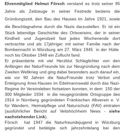
Ehrenmitglied Helmut Försch
verstand es trotz seiner 95
Jahre als Zeitzeuge in seiner Festrede bestens die
Gründungszeit, den Bau des Hauses im Jahre 1921, sowie
die Beschlagnahme durch die Nazis darzustellen.
Er ist ein
Stück lebendige Geschichte des Ortsvereins, der in seiner
Kindheit und Jugendzeit fast jedes Wochenende dort
verbrachte und als 17jähriger mit seiner Familie nach der
Bombennacht in Würzburg am 27. März 1945 in der Hütte
noch bis Oktober 1948 ein Zuflucht fand.
Er präsentierte
mit viel Herzblut
Schlaglichter von den
Anfängen der NaturFreunde bis zur Neugründung nach dem
Zweiten Weltkrieg und ging dabei besonders auch darauf ein,
wie vor 90 Jahren die NaturFreunde trotz Verbot und
Enteignung ihres Hauses im Edelmannswald durch das Nazi-
Regime ihr Vereinsleben fortsetzen konnten, in dem 150 der
300 Mitglieder 1934 in die neugegründete Ortsgruppe des
1914 in Nürnberg gegründeten Fränkischen Albverein e. V.
für Wandern, Heimatpflege und Naturschutz (FAV) eintraten
(ausführlicher Bericht auf Veitshöchheim News -
siehe
nachstehender Link
).
Försch hat 1947 die Naturfreundejugend in Würzburg
gegründet und betätigte sich jahrzehntelang bei den