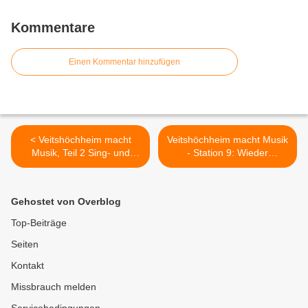
Kommentare
Einen Kommentar hinzufügen
< Veitshöchheim macht
Veitshöchheim macht Musik
Musik, Teil 2 Sing- und
- Station 9: Wieder
Musikschule: Vier Stunden
ausgezeichneter
Programm nonstop in der
Chorgesang und tolle
Schulaula – eine tolle
Soloeinlagen beim
Gehostet von Overblog
Leistung aller Beteiligten
Serenaden-Konzert des
Männergesangvereins im
Top-Beiträge
Rathaushof >
Seiten
Kontakt
Missbrauch melden