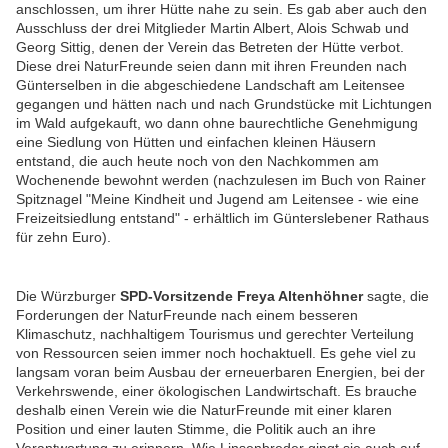
anschlossen, um ihrer Hütte nahe zu sein. Es gab aber auch den
Ausschluss der drei Mitglieder Martin Albert, Alois Schwab und
Georg Sittig, denen der Verein das Betreten der Hütte verbot.
Diese drei NaturFreunde seien dann mit ihren Freunden nach
Günterselben in die abgeschiedene Landschaft am Leitensee
gegangen und hätten nach und nach Grundstücke mit Lichtungen
im Wald aufgekauft, wo dann ohne baurechtliche Genehmigung
eine Siedlung von Hütten und einfachen kleinen Häusern
entstand, die auch heute noch von den Nachkommen am
Wochenende bewohnt werden (nachzulesen im Buch von Rainer
Spitznagel "Meine Kindheit und Jugend am Leitensee - wie eine
Freizeitsiedlung entstand" - erhältlich im Günterslebener Rathaus
für zehn Euro).
Die Würzburger
SPD-Vorsitzende Freya Altenhöhner
sagte, die
Forderungen der NaturFreunde nach einem besseren
Klimaschutz, nachhaltigem Tourismus und gerechter Verteilung
von Ressourcen seien immer noch hochaktuell. Es gehe viel zu
langsam voran beim Ausbau der erneuerbaren Energien, bei der
Verkehrswende, einer ökologischen Landwirtschaft. Es brauche
deshalb einen Verein wie die NaturFreunde mit einer klaren
Position und einer lauten Stimme, die Politik auch an ihre