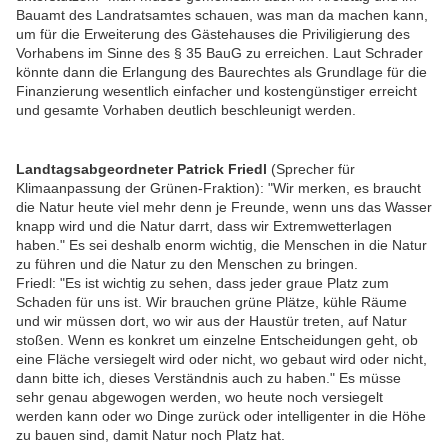
Bauamt des Landratsamtes schauen, was man da machen kann,
um für die Erweiterung des Gästehauses die Priviligierung des
Vorhabens im Sinne des § 35 BauG zu erreichen. Laut Schrader
könnte dann die Erlangung des Baurechtes als Grundlage für die
Finanzierung wesentlich einfacher und kostengünstiger erreicht
und gesamte Vorhaben deutlich beschleunigt werden.
Landtagsabgeordneter Patrick Friedl
(Sprecher für
Klimaanpassung der Grünen-Fraktion): "Wir merken, es braucht
die Natur heute viel mehr denn je Freunde, wenn uns das Wasser
knapp wird und die Natur darrt, dass wir Extremwetterlagen
haben." Es sei deshalb enorm wichtig, die Menschen in die Natur
zu führen und die Natur zu den Menschen zu bringen.
Friedl: "Es ist wichtig zu sehen, dass jeder graue Platz zum
Schaden für uns ist. Wir brauchen grüne Plätze, kühle Räume
und wir müssen dort, wo wir aus der Haustür treten, auf Natur
stoßen. Wenn es konkret um einzelne Entscheidungen geht, ob
eine Fläche versiegelt wird oder nicht, wo gebaut wird oder nicht,
dann bitte ich, dieses Verständnis auch zu haben." Es müsse
sehr genau abgewogen werden, wo heute noch versiegelt
werden kann oder wo Dinge zurück oder intelligenter in die Höhe
zu bauen sind, damit Natur noch Platz hat.