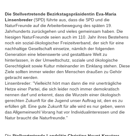
Die Stellvertretende Bezirkstagspräsidentin Eva-Maria
Linsenbreder
(SPD) führte aus, dass die SPD und die
NaturFreunde auf die Arbeiterbewegung des späten 19.
Jahrhunderts zurückgehen und vieles gemeinsam haben. Die
hiesigen NaturFreunde seien auch im 110. Jahr ihres Bestehens
noch ein sozial-ökologischer Freizeitverband, der sich für eine
nachhaltige Gesellschaft einsetze, nämlich der folgenden
Generation eine lebenswerte und gestaltbare Welt zu
hinterlassen, in der Umweltschutz, soziale und ökologische
Gerechtigkeit sowie Kultur miteinander im Einklang stehen. Diese
Ziele sollten immer wieder den Menschen draußen zu Gehör
gebracht werden.
Linsenbreder: "Vielleicht hört man dann die mir unerträgliche
Hetze einer Partei, die sich leider noch immer demokratisch
nennen darf und erkennt, dass die Wurzeln einer ökologisch
gerechten Zukunft für die Jugend unser Auftrag ist, den es zu
erfüllen gilt. Eine gute Zukunft für alle wird es nur geben, wenn
das Allgemeinwohl Vorang hat vor Individualinteressen und die
Natur braucht die Naturfreunde."
Die
Stellvertretende Landrätin Christine Haupt-Kreutzer