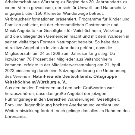
Arbeiterschaft aus Würzburg zu Beginn des 20. Jahrhunderts zu
einem Verein gewachsen, der sich für Umwelt- und Naturschutz
engagiert, über 150 Kilometer Wanderwege betreut,
Verbraucherinformationen präsentiert, Programme für Kinder und
Familien anbietet, mit der ehrenamtlichen Gastronomie und
Musik Angebote zur Geselligkeit für Veitshöchheim, Würzburg
und die umliegenden Gemeinden macht und mit dem Wandern in
seinen vielfältigen Formen Natursport betreibt. So habe das
attraktive Angebot im letzten Jahr dazu geführt, dass die
Mitgliederzahl um 24 auf 208 zum Jahresanfang stieg. Da
inzwischen 70 Prozent der Mitglieder aus Veitshöchheim
kommen, erfolgte in der Mitgliederversammlung am 21. April
2023 einstimmig durch eine Satzungsänderung die Umbennung
des Vereins in
NaturFreunde Deutschlands, Ortsgruppe
Veitshöchheim/Würzburg e. V..
Aus den beiden Festreden und den acht Grußworten war
herauszuhören, dass das große Angebot der jetzigen
Führungsriege in den Bereichen Wanderungen, Geselligkeit,
Fort- und Jugendbildung höchste Anerkennung verdient und
Weiterentwicklung fordert, noch gelinge das alles im Rahmen des
Ehrenamts.