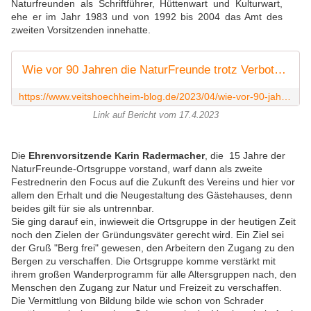
Naturfreunden
als Schriftführer, Hüttenwart und Kulturwart,
ehe er im Jahr 1983 und von 1992 bis 2004 das Amt des
zweiten Vorsitzenden innehatte.
Wie vor 90 Jahren die NaturFreunde trotz Verbot und Enteignung ihres Hauses im Edelmannswald durch das Nazi-Regime ihr Vereinsleben fortsetzten - Das 95jährige Ehrenmitglied Helmut Försch war Zeitzeuge - Veitshöchheim News
https://www.veitshoechheim-blog.de/2023/04/wie-vor-90-jahren-die-naturfreunde-trotz-verbot-und-enteignung-ihres-hauses-im-edelmannswald-durch-das-nazi-regime-hier-ihr-vereinsleben-fortsetzten-ein-gesprach-mit-dem-zeitzeugen-und-ehrenmitglied-helmut-forsch.html
Link auf Bericht vom 17.4.2023
Die
Ehrenvorsitzende Karin Radermacher
, die 15 Jahre der
NaturFreunde-Ortsgruppe vorstand, warf dann als zweite
Festrednerin den Focus auf die Zukunft des Vereins und hier vor
allem den Erhalt und die Neugestaltung des Gästehauses, denn
beides gilt für sie als untrennbar.
Sie ging darauf ein, inwieweit die Ortsgruppe in der heutigen Zeit
noch den Zielen der Gründungsväter gerecht wird. Ein Ziel sei
der Gruß "Berg frei" gewesen, den Arbeitern den Zugang zu den
Bergen zu verschaffen. Die Ortsgruppe komme verstärkt mit
ihrem großen Wanderprogramm für alle Altersgruppen nach, den
Menschen den Zugang zur Natur und Freizeit zu verschaffen.
Die Vermittlung von Bildung bilde wie schon von Schrader