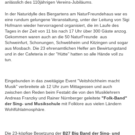
anlässlich des 110jährigen Vereins-Jubiläums.
In der Naturidylle des Biergartens am NaturFreundehaus war es
eine rundum gelungene Veranstaltung, unter der Leitung von Sigi
Hofmann wieder hervorragend organisiert, die im Laufe des
Tages in der Zeit von 11 bis nach 17 Uhr über 300 Gäste anzog.
Gekommen waren auch an die 50 NaturFreunde aus
Schweinfurt, Schonungen, Schwebheim und Kitzingen und sogar
aus Mosbach. Die 23 ehrenamtlichen Helfer am Bewirtungstand
und in der Cafeteria in der "Hütte" hatten so alle Hände voll zu
tun.
Eingebunden in das zweitägige Event "Veitshöchheim macht
Musik" verbreitete ab 12 Uhr zum Mittagessen und auch
zwischen den Reden beim Festakt die von den Musiklehrern
Andreas Franzky und Rainer Nürnberger geleitete
"Folk-Band"
der Sing- und Musikschule
mit Folklore aus vielen Ländern
Wohlfühlatmosphäre.
Die 23-köpfige Besetzung der
B27 Big Band der Sing- und