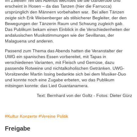
Im Zweiten Teil des Abends wechselt sie die Garderobe und
erscheint in Hosen – da das Tanzen (hier die Farrucca)
ursprünglich den Männern vorbehalten war. Bei allen Tänzen
zeigte sich Erik Weisenberger als stilsicherer Begleiter, der den
Bewegungen der Tänzerin Raum und Schwung zugleich gab.
Das Publikum bekam einen Einblick in die Verschiedenheiten der
andalusischen Musikstimmungen wie der Sevillanas, der
Malaguena und anderen.
Passend zum Thema das Abends hatten die Veranstalter der
UWG ein spanisches Essen vorbereitet, mit Tapas in
verschiedenen Varianten, mit Fleisch und Gemüse, dazu
passende Rotweine und nichtalkoholischen Getränken. UWG-
Vorsitzender Martin Issing bedankte sich bei dem Musiker-Duo
und konnte noch eine Zugabe erbeten, wo das Publikum
mitsingen konnte: das Lied Guantanamera.
Text: Bernhard von der Goltz - Fotos: Dieter Gürz
#Kultur Konzerte
#Vereine Politik
Freigabe