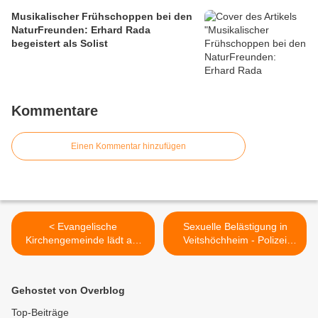
Musikalischer Frühschoppen bei den
NaturFreunden: Erhard Rada
begeistert als Solist
Kommentare
Einen Kommentar hinzufügen
< Evangelische
Sexuelle Belästigung in
Kirchengemeinde lädt am
Veitshöchheim - Polizei
25. Juni 2023 zum
sucht Zeugen >
Gemeindefest in die
Christuskiche
Gehostet von Overblog
Veitshöchheim ein
Top-Beiträge