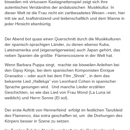
bisweilen mit virtuosem Kastagnettenspiel zeigt sich ihre
autentisches Verständnis der andalusischen Musikkultur. In
dieser Welt ist die Frau nicht ein zartbesaitetes Wesen –nein, hier
tritt sie auf, kraftstrotzend und leidenschaftlich und dem Manne in
jeder Hinsicht ebenbürtig.
Der Abend bot quasi einen Querschnitt durch die Musikkulturen
der spanisch-sprachigen Länder, zu denen ebenso Kuba,
Lateinamerika und (eigenartigerweise) auch Japan gehört, das
neben Spanien die größte Flamencoszene in der Welt hat.
Wenn Barbara Puppa singt, machte sie bisweilen Anleihen bei
den Gipsy Kings, bei dem spanischen Komponisten Enrique
Granados – oder auch bei dem Film „Shrek“ , in dem das
bekannte Lied „Halleluja“ von Leonhard Cohen in spanischer
Sprache gesungen wird. Und manche Lieder erzählen
Geschichten, so wie das Lied von Frau Mond (La Luna ist
weiblich) und Herrn Sonne (El sol).
Der erste Auftritt von Hennerfeind erfolgt im festlichen Tanzkleid
des Flamenco, das extra geschaffen ist, um die Drehungen des
Körpers besser in Szene zu setzen.