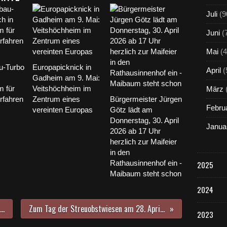
Juli
(9
Juni
(
Mai
(4
-Turbo
Europapicknick in
April
(
Gadheim am 9. Mai:
m für
Veitshöchheim im
März
rfahren
Zentrum eines
Bürgermeister Jürgen
Febru
vereinten Europas
Götz lädt am
Donnerstag, 30. April
Janua
2026 ab 17 Uhr
herzlich zur Maifeier
in den
Rathausinnenhof ein -
2025
Maibaum steht schon
2024
Am 6. Mai 2023 starten wieder die öffentlichen Hofgartenführungen der Tourist-Info Veitshöchheim - Wieder grandiose Blütenpracht auf der Schlossterrasse
Zum Tag der Streuobstwiesen am 28. April konnten Interessenten bei der LWG Bayerischen Cidre aus Streuobst verkosten - Bayerischer Streuobstpakt: Pflanzung von einer Million Streuobstbäume
2023