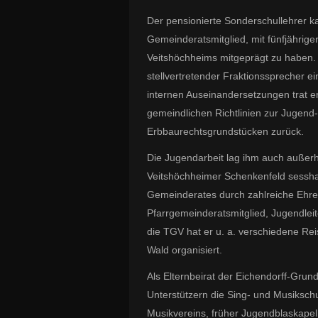
Der pensionierte Sonderschullehrer k
Gemeinderatsmitglied, mit fünfjährige
Veitshöchheims mitgeprägt zu haben.
stellvertretender Fraktionssprecher e
internen Auseinandersetzungen trat e
gemeindlichen Richtlinien zur Jugend
Erbbaurechtsgrundstücken zurück.
Die Jugendarbeit lag ihm auch außer
Veitshöchheimer Schenkenfeld sessha
Gemeinderates durch zahlreiche Ehren
Pfarrgemeinderatsmitglied, Jugendle
die TGV hat er u. a. verschiedene Re
Wald organisiert.
Als Elternbeirat der Eichendorff-Grund
Unterstützern die Sing- und Musikschu
Musikvereins, früher Jugendblaskapel