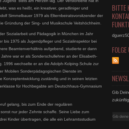
e Jugend stets am Herzen lag.
Der Verstorbene hat in
BITTE 
bt, was es heißt, ein kreativer, geradliniger und
KONTA
dolf Simmelbauer 1979 als Elternbeiratsvorsitzender der
FUNKTI
r die Gründung der Sing- und Musikschule Veitshöchheim.
er Sozialarbeit und Pädagogik in München im Jahr
dguerz5
bis 1975 als Jugendpfleger und Sozialinspektor bei
FOLGE
chere Beamtenverhältnis aufgebend, studierte er dann
Jahre war er als Sonderschullehrer an der Elisabeth-
g. 1996 wechselte er an die Adolph-Kolping-Schule zur
 der Mobilen Sonderpädagogischen Dienste im
NEWSL
e Konzeptentwicklung zuständig und in seinen letzten
örderklasse für Hochbegabte am Deutschhaus-Gymnasium
Gib Dein
zukünftig
eruf gelang, bis zum Ende der regulären
 sonst nur jeder Zehnte schaffe. Seine Liebe zum
E-
drei Kinder übertragen, die alle ein Lehramtsstudium
Mail