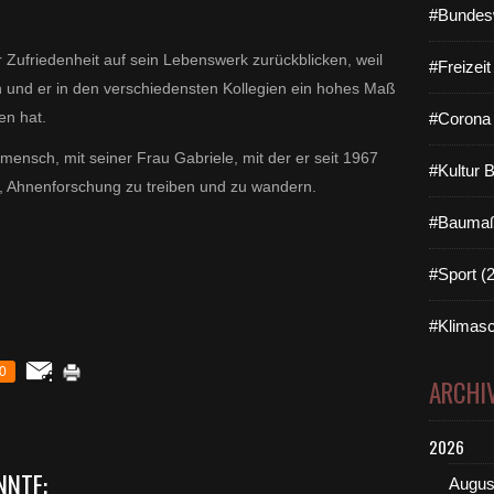
#Bundes
 Zufriedenheit auf sein Lebenswerk zurückblicken, weil
#Freizei
n und er in den verschiedensten Kollegien ein hohes Maß
en hat.
#Corona 
ensch, mit seiner Frau Gabriele, mit der er seit 1967
#Kultur 
en, Ahnenforschung zu treiben und zu wandern.
#Baumaß
#Sport (
#Klimasc
0
ARCHI
2026
NNTE:
Augus