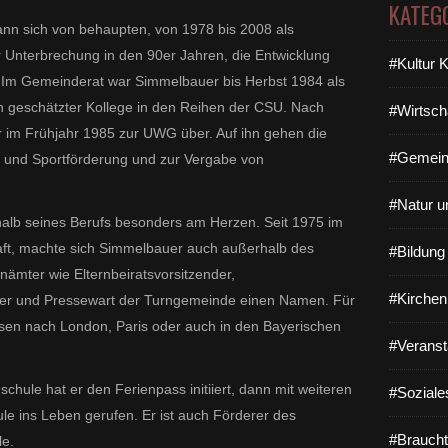
KATEG
ann sich von behaupten, von 1978 bis 2008 als
r Unterbrechung in den 90er Jahren, die Entwicklung
#Kultur 
 Im Gemeinderat war Simmelbauer bis Herbst 1984 als
in geschätzter Kollege in den Reihen der CSU. Nach
#Wirtsch
r im Frühjahr 1985 zur UWG über. Auf ihn gehen die
#Gemein
- und Sportförderung und zur Vergabe von
#Natur u
halb seines Berufs besonders am Herzen. Seit 1975 im
ft, machte sich Simmelbauer auch außerhalb des
#Bildun
ämter wie Elternbeiratsvorsitzender,
#Kirchen
iter und Pressewart der Turngemeinde einen Namen. Für
isen nach London, Paris oder auch in den Bayerischen
#Veranst
schule hat er den Ferienpass initiiert, dann mit weiteren
#Soziale
le ins Leben gerufen. Er ist auch Förderer des
#Braucht
le.