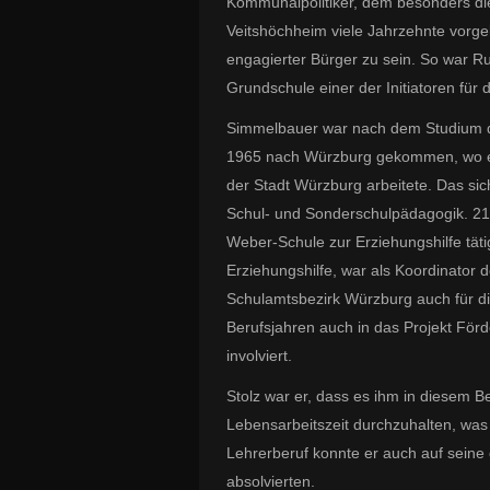
Kommunalpolitiker, dem besonders di
Veitshöchheim viele Jahrzehnte vorgele
engagierter Bürger zu sein. So war Ru
Grundschule einer der Initiatoren fü
Simmelbauer war nach dem Studium d
1965 nach Würzburg gekommen, wo er 
der Stadt Würzburg arbeitete. Das si
Schul- und Sonderschulpädagogik. 21 
Weber-Schule zur Erziehungshilfe täti
Erziehungshilfe, war als Koordinator
Schulamtsbezirk Würzburg auch für di
Berufsjahren auch in das Projekt F
involviert.
Stolz war er, dass es ihm in diesem B
Lebensarbeitszeit durchzuhalten, was
Lehrerberuf konnte er auch auf seine 
absolvierten.