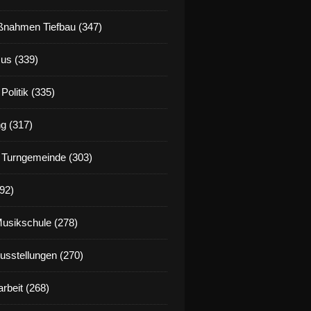
nahmen Tiefbau (347)
us (339)
Politik (335)
g (317)
 Turngemeinde (303)
92)
Musikschule (278)
Ausstellungen (270)
rbeit (268)