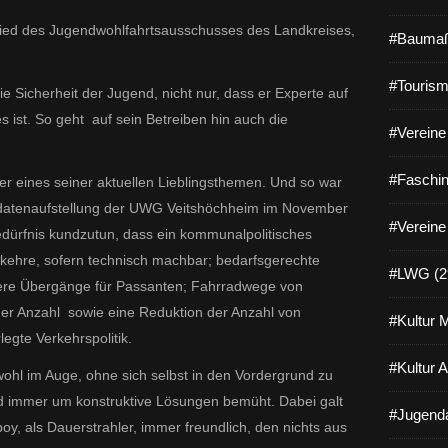
ied des Jugendwohlfahrtsausschusses des Landkreises,
#Baumaß
#Tourism
e Sicherheit der Jugend, nicht nur, dass er Experte auf
ist. So geht auf sein Betreiben hin auch die
#Vereine 
#Faschin
r eines seiner aktuellen Lieblingsthemen. Und so war
idatenaufstellung der UWG Veitshöchheim im November
#Vereine
dürfnis kundzutun, dass ein kommunalpolitisches
erkehre, sofern technisch machbar; bedarfsgerechte
#LWG (2
here Übergänge für Passanten; Fahrradwege von
er Anzahl sowie eine Reduktion der Anzahl von
#Kultur 
egte Verkehrspolitik.
#Kultur 
hl im Auge, ohne sich selbst in den Vordergrund zu
und immer um konstruktive Lösungen bemüht. Dabei galt
#Jugenda
boy, als Dauerstrahler, immer freundlich, den nichts aus