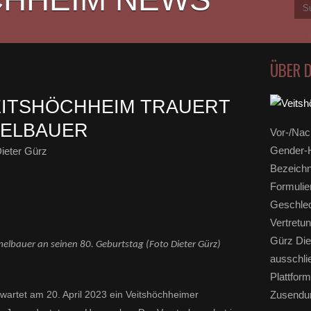
ÜBER 
EITSHÖCHHEIM TRAUERT
MELBAUER
Vor-/Nac
Gender-H
ieter Gürz
Bezeichn
Formulie
Geschlec
Vertretun
Gürz Die
elbauer an seinen 80. Geburtstag (Foto Dieter Gürz)
ausschli
Plattform
wartet am 20. April 2023 ein Veitshöchheimer
Zusendun