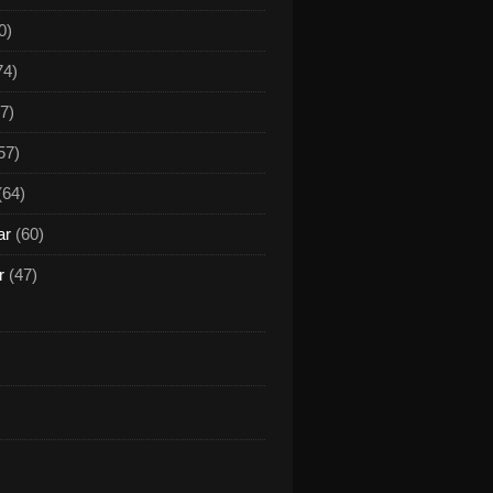
0)
74)
7)
57)
(64)
ar
(60)
r
(47)