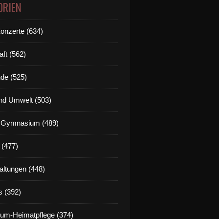
ORIEN
Konzerte (634)
aft (562)
de (525)
nd Umwelt (503)
g Gymnasium (489)
 (477)
altungen (448)
s (392)
um-Heimatpflege (374)