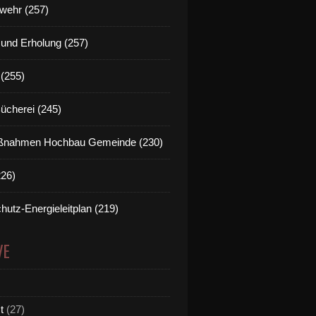
wehr (257)
t und Erholung (257)
(255)
Bücherei (245)
nahmen Hochbau Gemeinde (230)
226)
hutz-Energieleitplan (219)
VE
t
(27)