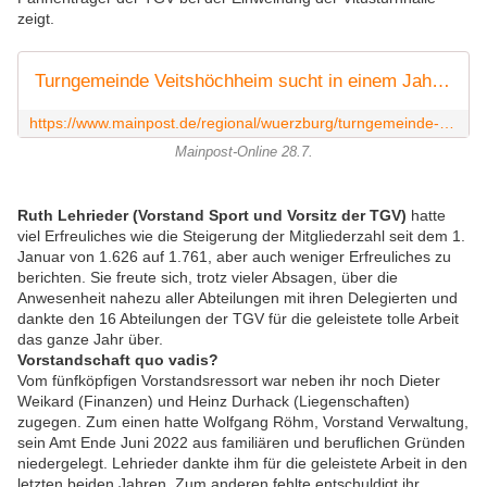
zeigt.
Turngemeinde Veitshöchheim sucht in einem Jahr komplett neuen Vorstand
https://www.mainpost.de/regional/wuerzburg/turngemeinde-veitshoechheim-sucht-in-einem-jahr-komplett-neuen-vorstand-art-10868523
Mainpost-Online 28.7.
Ruth Lehrieder (Vorstand Sport und Vorsitz der TGV)
hatte
viel Erfreuliches wie
die Steigerung der Mitgliederzahl seit dem 1.
Januar von 1.626 auf 1.761, aber auch
weniger Erfreuliches zu
berichten. Sie freute sich, trotz
vieler Absagen, über die
Anwesenheit nahezu aller Abteilungen mit ihren Delegierten und
dankte den 16 Abteilungen der TGV für die geleistete tolle Arbeit
das ganze Jahr über.
Vorstandschaft quo vadis?
Vom fünfköpfigen Vorstandsressort war neben ihr noch Dieter
Weikard (Finanzen) und Heinz Durhack (Liegenschaften)
zugegen. Zum einen hatte Wolfgang Röhm, Vorstand Verwaltung,
sein Amt Ende Juni 2022 aus familiären und beruflichen Gründen
niedergelegt. Lehrieder dankte ihm für die geleistete Arbeit in den
letzten beiden Jahren. Zum anderen fehlte entschuldigt ihr