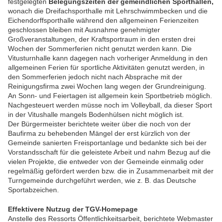
festgelegten
Belegungszeiten der gemeindlichen Sporthallen,
wonach die Dreifachsporthalle mit Lehrschwimmbecken und die
Eichendorffsporthalle während den allgemeinen Ferienzeiten
geschlossen bleiben mit Ausnahme genehmigter
Großveranstaltungen, der Kraftsportraum in den ersten drei
Wochen der Sommerferien nicht genutzt werden kann. Die
Vitusturnhalle kann dagegen nach vorheriger Anmeldung in den
allgemeinen Ferien für sportliche Aktivitäten genutzt werden, in
den Sommerferien jedoch nicht nach Absprache mit der
Reinigungsfirma zwei Wochen lang wegen der Grundreinigung.
An Sonn- und Feiertagen ist allgemein kein Sportbetrieb möglich.
Nachgesteuert werden müsse noch im Volleyball, da dieser Sport
in der Vitushalle mangels Bodenhülsen nicht möglich ist.
Der Bürgermeister berichtete weiter über die noch von der
Baufirma zu behebenden Mängel der erst kürzlich von der
Gemeinde sanierten Freisportanlage und bedankte sich bei der
Vorstandsschaft für die geleistete Arbeit und nahm Bezug auf die
vielen Projekte, die entweder von der Gemeinde einmalig oder
regelmäßig gefördert werden bzw. die in Zusammenarbeit mit der
Turngemeinde durchgeführt werden, wie z. B. das Deutsche
Sportabzeichen.
Effektivere Nutzug der TGV-Homepage
Anstelle des Ressorts Öffentlichkeitsarbeit, berichtete Webmaster