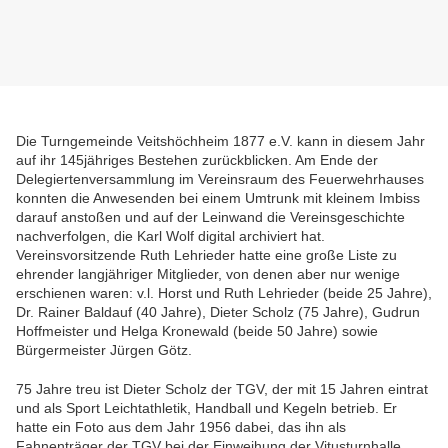
Die Turngemeinde Veitshöchheim 1877 e.V. kann in diesem Jahr
auf ihr 145jähriges Bestehen zurückblicken. Am Ende der
Delegiertenversammlung im Vereinsraum des Feuerwehrhauses
konnten die Anwesenden bei
einem Um
trunk mit kleinem Imbiss
darauf anstoßen und
auf der Leinwand die Vereinsgeschichte
nachverfolgen, die Karl Wolf digital archiviert hat.
Vereinsvorsitzende Ruth Lehrieder hatte eine große Liste zu
ehrender langjähriger Mitglieder, von denen aber nur wenige
erschienen waren: v.l. Horst und Ruth Lehrieder (beide 25 Jahre),
Dr. Rainer Baldauf (40 Jahre), Dieter Scholz (75 Jahre), Gudrun
Hoffmeister und Helga Kronewald (beide 50 Jahre) sowie
Bürgermeister Jürgen Götz.
75 Jahre treu ist Dieter Scholz der TGV, der mit 15 Jahren eintrat
und als Sport Leichtathletik, Handball und Kegeln betrieb. Er
hatte ein Foto aus dem Jahr 1956 dabei, das ihn als
Fahnenträger der TGV bei der Einweihung der Vitusturnhalle