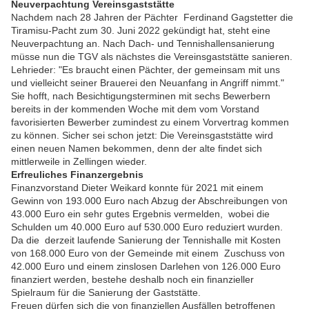
Neuverpachtung Vereinsgaststätte
Nachdem nach 28 Jahren der Pächter Ferdinand Gagstetter die
Tiramisu-Pacht zum 30. Juni 2022 gekündigt hat, steht eine
Neuverpachtung an. Nach Dach- und Tennishallensanierung
müsse nun die TGV als nächstes die Vereinsgaststätte sanieren.
Lehrieder: "Es braucht einen Pächter, der gemeinsam mit uns
und vielleicht seiner Brauerei den Neuanfang in Angriff nimmt."
Sie hofft, nach Besichtigungsterminen mit sechs Bewerbern
bereits in der kommenden Woche mit dem vom Vorstand
favorisierten Bewerber zumindest zu einem Vorvertrag kommen
zu können. Sicher sei schon jetzt: Die Vereinsgaststätte wird
einen neuen Namen bekommen, denn der alte findet sich
mittlerweile in Zellingen wieder.
Erfreuliches Finanzergebnis
Finanzvorstand Dieter Weikard
konnte für 2021 mit einem
Gewinn von 193.000 Euro nach Abzug der Abschreibungen von
43.000 Euro ein sehr gutes Ergebnis vermelden, wobei die
Schulden um 40.000 Euro auf 530.000 Euro reduziert wurden.
Da die derzeit laufende Sanierung der Tennishalle mit Kosten
von 168.000 Euro von der Gemeinde mit einem Zuschuss von
42.000 Euro und einem zinslosen Darlehen von 126.000 Euro
finanziert werden, bestehe deshalb noch ein finanzieller
Spielraum für die Sanierung der Gaststätte.
Freuen dürfen sich die von finanziellen Ausfällen betroffenen