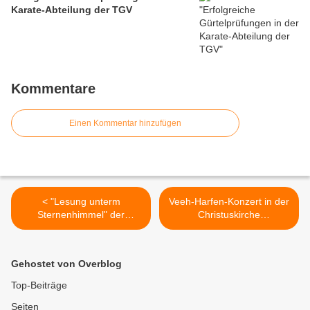
Karate-Abteilung der TGV
Kommentare
Einen Kommentar hinzufügen
< "Lesung unterm
Veeh-Harfen-Konzert in der
Sternenhimmel" der
Christuskirche
NaturFreunde war wieder
Veitshöchheim mit Abschied
sehr schön und erfolgreich
und Neubeginn beim
Seniorenkreis >
Gehostet von Overblog
Top-Beiträge
Seiten