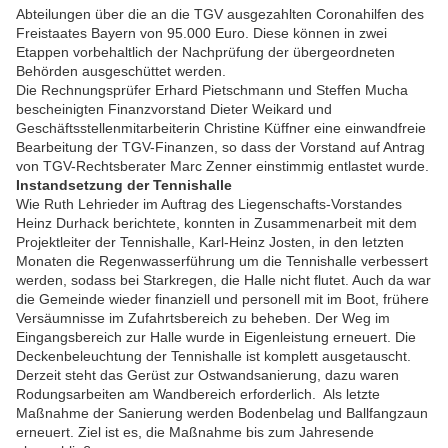
Abteilungen über die an die TGV ausgezahlten Coronahilfen des
Freistaates Bayern von 95.000 Euro. Diese können in zwei
Etappen vorbehaltlich der Nachprüfung der übergeordneten
Behörden ausgeschüttet werden.
Die Rechnungsprüfer Erhard Pietschmann und Steffen Mucha
bescheinigten Finanzvorstand Dieter Weikard und
Geschäftsstellenmitarbeiterin Christine Küffner eine einwandfreie
Bearbeitung der TGV-Finanzen, so dass der Vorstand auf Antrag
von TGV-Rechtsberater Marc Zenner einstimmig entlastet wurde.
Instandsetzung der Tennishalle
Wie Ruth Lehrieder im Auftrag des Liegenschafts-Vorstandes
Heinz Durhack berichtete, konnten in Zusammenarbeit mit dem
Projektleiter der Tennishalle, Karl-Heinz Josten, in den letzten
Monaten die Regenwasserführung um die Tennishalle verbessert
werden, sodass bei Starkregen, die Halle nicht flutet. Auch da war
die Gemeinde wieder finanziell und personell mit im Boot, frühere
Versäumnisse im Zufahrtsbereich zu beheben. Der Weg im
Eingangsbereich zur Halle wurde in Eigenleistung erneuert. Die
Deckenbeleuchtung der Tennishalle ist komplett ausgetauscht.
Derzeit steht das Gerüst zur Ostwandsanierung, dazu waren
Rodungsarbeiten am Wandbereich erforderlich. Als letzte
Maßnahme der Sanierung werden Bodenbelag und Ballfangzaun
erneuert. Ziel ist es, die Maßnahme bis zum Jahresende