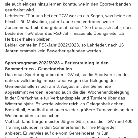
sie auch einiges hinzu lernen konnte, wie in den Sportverbänden
gearbeitet wird.
Lehrieder: "Für uns bei der TGV war es ein Segen, was beide an
Flexibilität, Motivation, guter Laune und vertrauensvoller
Zusammenarbeit rübergebracht haben." Sie freue sich sehr, dass
beide der TGV über das FSJ-Jahr hinaus als Übungsleiter ab
Herbst erhalten bleiben.
Leider konnte im FSJ-Jahr 2022/2023, so Lehrieder, nach 16
Jahren erstmals kein Bewerber gefunden werden.
Sportprogramm 2022/2023 – Ferientraining in den
Sommerferien - Gemeindehallen
Das neue Sportprogramm der TGV ist, so die Sportvorsitzende,
nahezu vollständig, müsse aber wegen der Belegung der
Gemeindehallen noch am 3. August mit der Gemeinde
abgestimmt werden, ebenso auch die die Wochenendbelegung
in der Dreifachhalle für Verbandsspiele und Turniere über das
Winterhalbjahr. Es werde wieder reichlich Gelegenheit geben,
Basketball, Handball und auch wieder größere Turnevents an den
Wochenenden zu besuchen.
Viel Lob fand Bürgermeister Jürgen Götz, dass die TGV rund 400
Trainingsstunden in den Sommerferien für ihre Mitglieder
anbietet. Er verwies auf die vom Gemeinderat im Juni