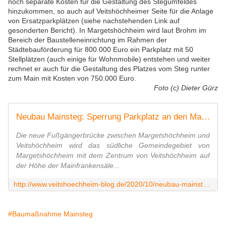
noch separate Kosten für die Gestaltung des Stegumfeldes
hinzukommen, so auch auf Veitshöchheimer Seite für die Anlage
von Ersatzparkplätzen (siehe nachstehenden Link auf
gesonderten Bericht). In Margetshöchheim wird laut Brohm im
Bereich der Baustelleneinrichtung im Rahmen der
Städtebauförderung für 800.000 Euro ein Parkplatz mit 50
Stellplätzen (auch einige für Wohnmobile) entstehen und weiter
rechnet er auch für die Gestaltung des Platzes vom Steg runter
zum Main mit Kosten von 750.000 Euro.
Foto (c) Dieter Gürz
Neubau Mainsteg: Sperrung Parkplatz an den Mainfrankensälen - Ersatzparkplätze werden angelegt - Veitshöchheim News
Die neue Fußgängerbrücke zwischen Margetshöchheim und
Veitshöchheim wird das südliche Gemeindegebiet von
Margetshöchheim mit dem Zentrum von Veitshöchheim auf
der Höhe der Mainfrankensäle...
http://www.veitshoechheim-blog.de/2020/10/neubau-mainsteg-sperrung-parkplatz-an-den-mainfrankensalen-ersatzparkplatze-werden-angelegt.html
#Baumaßnahme Mainsteg