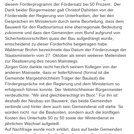
diesem Förderprogramm der Fördersatz bei 50 Prozent. Der
Dank beider Bürgermeister galt Christof Dahinten von der
Förderstelle der Regierung von Unterfranken, der bei den
Gesprächen im Ministerium durch seine Beurteilung, dass dem
Bauwerk für den Radtourismus eine überregionale Bedeutung
zukomme und dass den Gemeinden vom Bund aufgrund von
Sicherheitsvorschriften quasi der Bau aufgedrängt wurde,
entscheidend zu dieser Förderhöhe beigetragen habe.
Waldemar Brohm bezeichnete das Datum der Förderzusage der
Staatsministerin vom 27. Oktober als einen weiteren Meilenstein
zur Realisierung des neuen Mainstegs.
Jürgen Götz dankte recht herzlich seinem Kollegen von der
anderen Mainseite, dass er federführend (formal ist die
Gemeinde Margetshöchheim Träger der Baulast) die
Fördergespräche mit der Regierung und dem Ministerium so
erfolgreich führen konnte. Der Veitshöchheimer Bürgermeister
verdeutlichte: "Wir sind gleichberechtigt im Boot." Für ihn ist
deshalb der Neubau ein Bauwerk, das beide Gemeinden
verbinde und hinter dem auch sein Gemeinderat voll stehe. So
würden nicht nur die Baukosten, sondern auch die künftigen
Kosten des Unterhalts 50 zu 50 sowie der Winterdienst im
jährlichen Wechsel aufgeteilt.
Auf Nachfrage wurde noch erklärt, dass auf beide Gemeinden