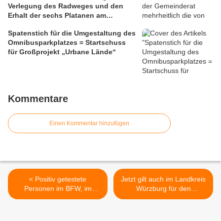
Verlegung des Radweges und den
Erhalt der sechs Platanen am
Mainbalkon ablehnte
Spatenstich für die Umgestaltung des
Omnibusparkplatzes = Startschuss
für Großprojekt „Urbane Lände“
Kommentare
Einen Kommentar hinzufügen
< Positiv getestete
Jetzt gilt auch im Landkreis
Personen im BFW, im
Würzburg für den
Gymnasium sowie
Inzidenzwert die Farbe
Einzelpersonen:
DUNKELROT - Höchststand
Veitshöchheim liegt mit 13
am 5.11.: 146,6 >