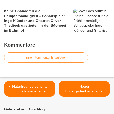
Keine Chance für die
Frühjahrsmüdigkeit – Schauspieler
Ingo Klünder und Gitarrist Oliver
Thedieck gastierten in der Bücherei
im Bahnhof
Kommentare
Einen Kommentar hinzufügen
< Naturfreunde berichten:
Neuer
Endlich wieder eine
Kindergartenbedarfsplan
Monatswanderung
der Gemeinde
Veitshöchheim sieht
Kindergartenneubau für vier
Gehostet von Overblog
Krippen- und drei