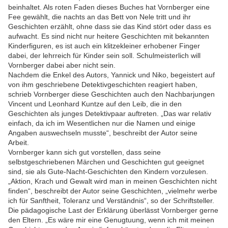
beinhaltet. Als roten Faden dieses Buches hat Vornberger eine
Fee gewählt, die nachts an das Bett von Nele tritt und ihr
Geschichten erzählt, ohne dass sie das Kind stört oder dass es
aufwacht. Es sind nicht nur heitere Geschichten mit bekannten
Kinderfiguren, es ist auch ein klitzekleiner erhobener Finger
dabei, der lehrreich für Kinder sein soll. Schulmeisterlich will
Vornberger dabei aber nicht sein.
Nachdem die Enkel des Autors, Yannick und Niko, begeistert auf
von ihm geschriebene Detektivgeschichten reagiert haben,
schrieb Vornberger diese Geschichten auch den Nachbarjungen
Vincent und Leonhard Kuntze auf den Leib, die in den
Geschichten als junges Detektivpaar auftreten. „Das war relativ
einfach, da ich im Wesentlichen nur die Namen und einige
Angaben auswechseln musste“, beschreibt der Autor seine
Arbeit.
Vornberger kann sich gut vorstellen, dass seine
selbstgeschriebenen Märchen und Geschichten gut geeignet
sind, sie als Gute-Nacht-Geschichten den Kindern vorzulesen.
„Aktion, Krach und Gewalt wird man in meinen Geschichten nicht
finden“, beschreibt der Autor seine Geschichten, „vielmehr werbe
ich für Sanftheit, Toleranz und Verständnis“, so der Schriftsteller.
Die pädagogische Last der Erklärung überlässt Vornberger gerne
den Eltern. „Es wäre mir eine Genugtuung, wenn ich mit meinen