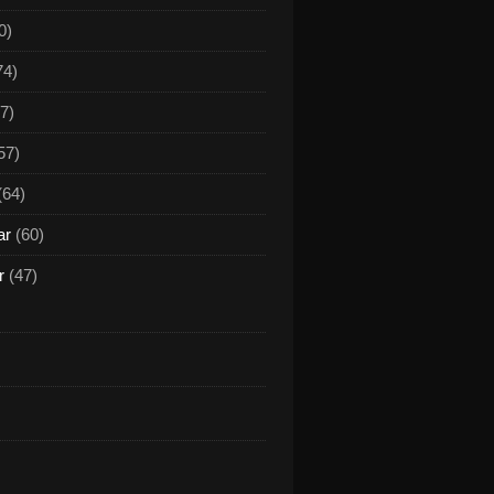
0)
74)
7)
57)
(64)
ar
(60)
r
(47)