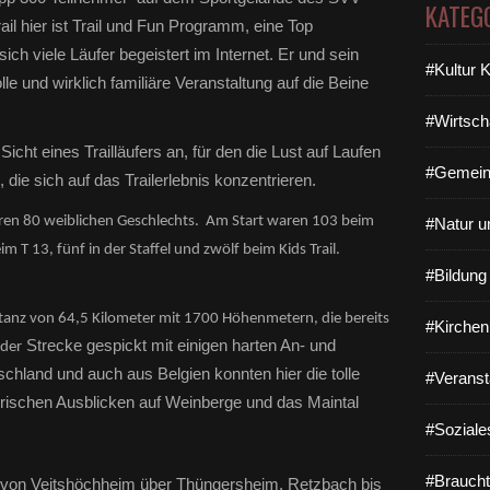
KATEG
ail hier ist Trail und Fun Programm, eine Top
ich viele Läufer begeistert im Internet. Er und sein
#Kultur 
lle und wirklich familiäre Veranstaltung auf die Beine
#Wirtsch
cht eines Trailläufers an, für den die Lust auf Laufen
#Gemein
, die sich auf das Trailerlebnis konzentrieren.
en 80 weiblichen Geschlechts. Am Start waren 103 beim
#Natur u
m T 13, fünf in der Staffel und zwölf beim Kids Trail.
#Bildun
stanz von 64,5 Kilometer mit 1700 Höhenmetern, die bereits
#Kirchen
Strecke gespickt mit einigen harten An- und
 der
schland und auch aus Belgien konnten hier die tolle
#Veranst
rischen Ausblicken auf Weinberge und das Maintal
#Soziale
#Braucht
te von Veitshöchheim über Thüngersheim, Retzbach bis