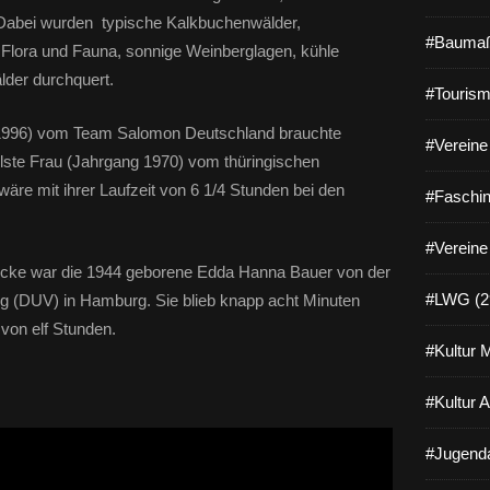
 Dabei wurden typische Kalkbuchenwälder,
#Baumaß
 Flora und Fauna, sonnige Weinberglagen, kühle
lder durchquert.
#Tourism
 1996) vom Team Salomon Deutschland brauchte
#Vereine 
llste Frau (Jahrgang 1970) vom thüringischen
äre mit ihrer Laufzeit von 6 1/4 Stunden bei den
#Faschin
#Vereine
Strecke war die 1944 geborene Edda Hanna Bauer von der
#LWG (2
g (DUV) in Hamburg. Sie blieb knapp acht Minuten
von elf Stunden.
#Kultur 
#Kultur 
#Jugenda