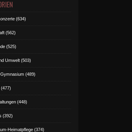
ORIEN
Konzerte (634)
aft (562)
de (525)
nd Umwelt (503)
g Gymnasium (489)
 (477)
altungen (448)
s (392)
um-Heimatpflege (374)