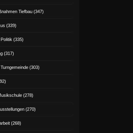
nahmen Tiefbau (347)
us (339)
Politik (335)
g (317)
 Turngemeinde (303)
92)
Musikschule (278)
Ausstellungen (270)
rbeit (268)