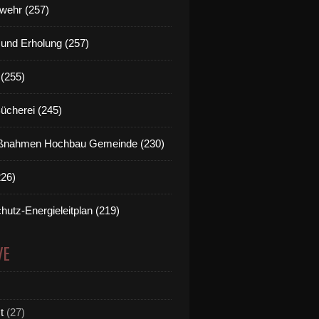
wehr (257)
t und Erholung (257)
(255)
Bücherei (245)
nahmen Hochbau Gemeinde (230)
226)
hutz-Energieleitplan (219)
VE
t
(27)