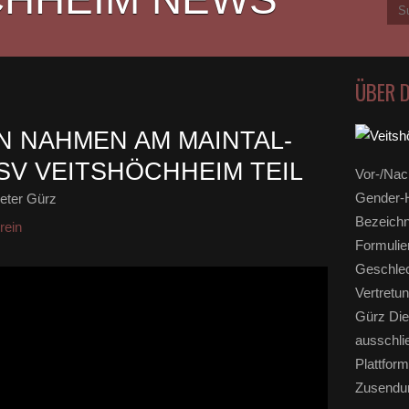
ÜBER 
N NAHMEN AM MAINTAL-
SV VEITSHÖCHHEIM TEIL
Vor-/Nac
Gender-H
eter Gürz
Bezeichn
rein
Formulie
Geschlec
Vertretun
Gürz Die
ausschli
Plattform
Zusendun