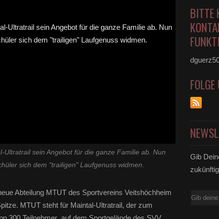
BITTE 
KONTA
FUNKTI
dguerz5
FOLGE
NEWSL
-Ultratrail sein Angebot für die ganze Familie ab. Nun
Gib Dein
hüler sich dem "trailigen" Laufgenuss widmen.
zukünftig
 neue Abteilung MTUT des Sportvereins Veitshöchheim
E-
tze. MTUT steht für Maintal-Ultratrail, der zum
Mail
knapp 300 Teilnehmer auf dem Sportgelände des SVV