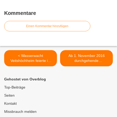
Kommentare
Einen Kommentar hinzufügen
< Wasserwacht
Ab 1. November 2016
Veitshöchheim feierte im
durchgehende
50. Jubiläumsjahr 500.
Öffnungszeiten in der
Mitglied
Bücherei im Bahnhof
Veitshöchheim >
Gehostet von Overblog
Top-Beiträge
Seiten
Kontakt
Missbrauch melden