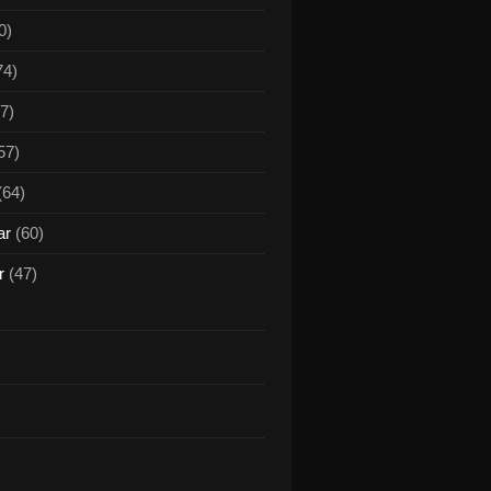
0)
74)
7)
57)
(64)
ar
(60)
r
(47)