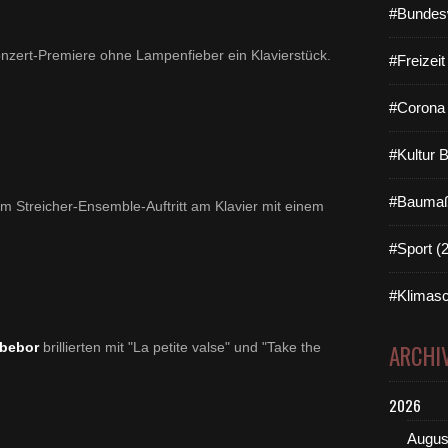
#Bundes
Konzert-Premiere ohne Lampenfieber ein Klavierstück.
#Freizei
#Corona 
#Kultur 
#Baumaß
em Streicher-Ensemble-Auftritt am Klavier mit einem
#Sport (
#Klimasc
gbebor
brillierten mit "
La petite valse" und "Take the
ARCHI
2026
Augus