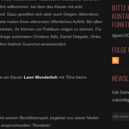
BITTE 
zlich willkommen, bei dem das Klavier mit acht
KONTA
nd. Dazu gesellten sich aber auch Geigen, Akkordeon,
iele hatten ihren allerersten öffentlichen Auftritt. Bei allen
FUNKTI
merken, ihr Können vor Publikum zeigen zu können. Für
dguerz5
iträge
zeichneten Christina Stibi, Daniel Delgado, Ulrike
 Ann-Kathrin Grammel verantwortlich.
FOLGE
NEWSL
te am Klavier
Leon Wunderlich
mit "
Eine kleine
Gib Dein
zukünftig
E-
it seinem Blockflötenspiel, begleitet von seiner Mutter
Mail
anspruchsvollen "Rondetto".