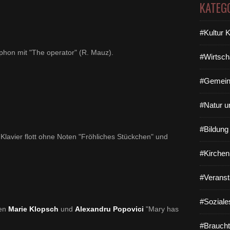
KATEG
#Kultur 
phon mit
"The operator" (R. Mauz).
#Wirtsch
#Gemein
#Natur u
#Bildun
 Klavier flott ohne Noten
"Fröhliches Stückchen" und
#Kirchen
#Veranst
#Soziale
len
Marie Klopsch
und
Alexandru Popovici
"
Mary has
#Braucht