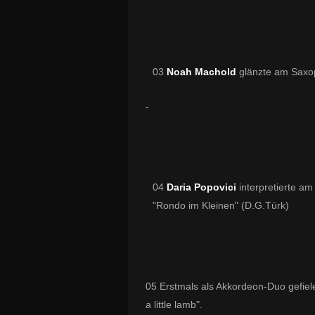
03
Noah Machold
glänzte am Saxo
-
04
Daria Popovici
interpretierte am
"Rondo im Kleinen" (D.G.Türk)
05 Erstmals als Akkordeon-Duo gefie
a little lamb".