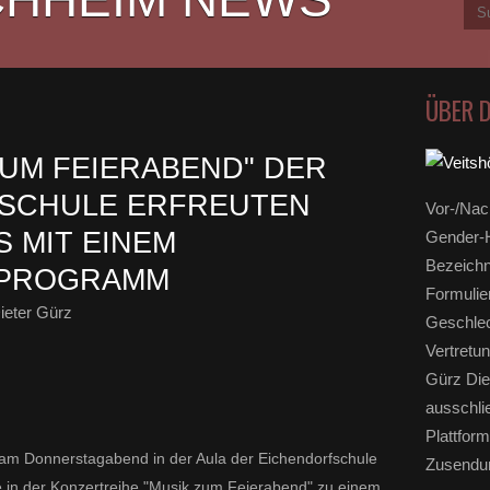
ÜBER 
ZUM FEIERABEND" DER
KSCHULE ERFREUTEN
Vor-/Nac
MIT EINEM K
Gender-H
Bezeichn
PROGRAMM
Formulie
ieter Gürz
Geschlec
Vertretun
Gürz Die
ausschli
Plattform
eß am Donnerstagabend in der Aula der Eichendorfschule
Zusendun
 in der Konzertreihe "Musik zum Feierabend" zu einem