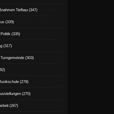
nahmen Tiefbau (347)
us (339)
Politik (335)
g (317)
 Turngemeinde (303)
92)
Musikschule (278)
Ausstellungen (270)
rbeit (267)