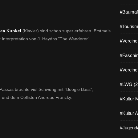
#Baumaß
#Tourism
ea Kunkel
(Klavier) sind schon super erfahren. Erstmals
 Interpretation von J. Haydns "
The Wanderer".
#Vereine 
#Faschin
#Vereine
#LWG (2
Passas brachte viel Schwung mit "Boogie Bass",
er und dem Cellisten Andreas Franzky.
#Kultur 
#Kultur 
#Jugenda