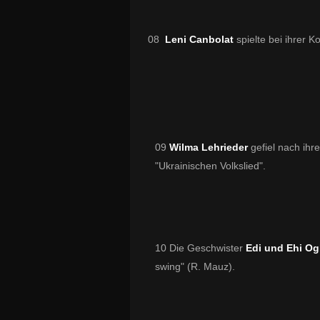
08
Leni Canbolat
spielte bei ihrer 
09
Wilma Lehrieder
gefiel nach ihr
"
Ukrainischen Volkslied".
10 Die Geschwister
Edi und Ehi O
swing" (R. Mauz).