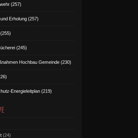
wehr (257)
t und Erholung (257)
(255)
Bücherei (245)
nahmen Hochbau Gemeinde (230)
226)
hutz-Energieleitplan (219)
VE
t
(24)