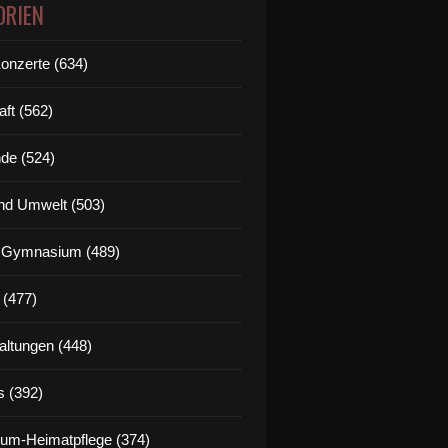
ORIEN
Konzerte (634)
aft (562)
de (524)
nd Umwelt (503)
g Gymnasium (489)
 (477)
altungen (448)
s (392)
um-Heimatpflege (374)