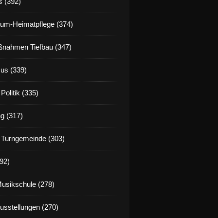
s (392)
um-Heimatpflege (374)
nahmen Tiefbau (347)
us (339)
Politik (335)
g (317)
 Turngemeinde (303)
92)
Musikschule (278)
Ausstellungen (270)