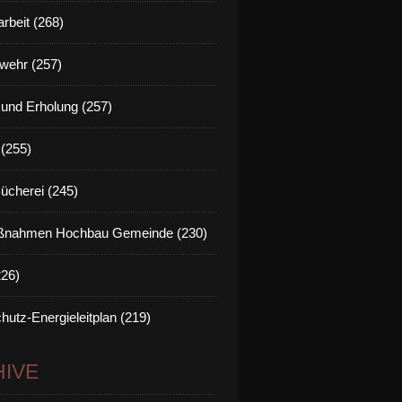
rbeit (268)
wehr (257)
t und Erholung (257)
(255)
Bücherei (245)
nahmen Hochbau Gemeinde (230)
226)
hutz-Energieleitplan (219)
IVE