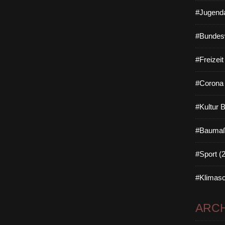
#Jugenda
#Bundes
#Freizei
#Corona 
#Kultur 
#Baumaß
#Sport (
#Klimasc
ARCH