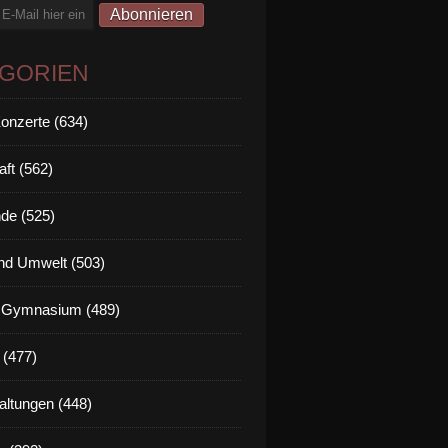
EGORIEN
Konzerte (634)
aft (562)
de (525)
nd Umwelt (503)
g Gymnasium (489)
 (477)
altungen (448)