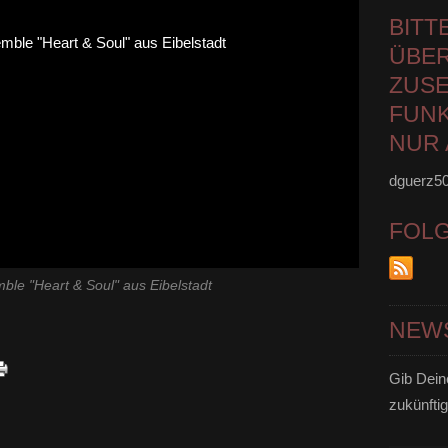
BITT
ÜBER
ZUSE
FUNK
NUR 
dguerz5
FOL
ble "Heart & Soul" aus Eibelstadt
NEW
Gib Dein
zukünftig