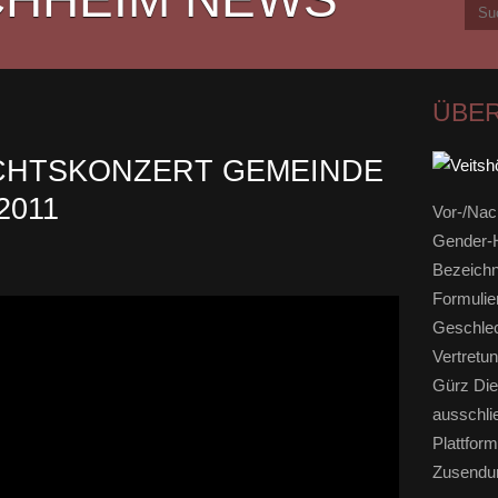
ÜBER
ACHTSKONZERT GEMEINDE
2011
Vor-/Nac
Gender-H
Bezeichn
Formulie
Geschlec
Vertretun
Gürz Die
ausschli
Plattform
Zusendun