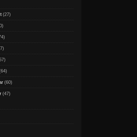
t
(27)
0)
74)
7)
57)
(64)
ar
(60)
r
(47)