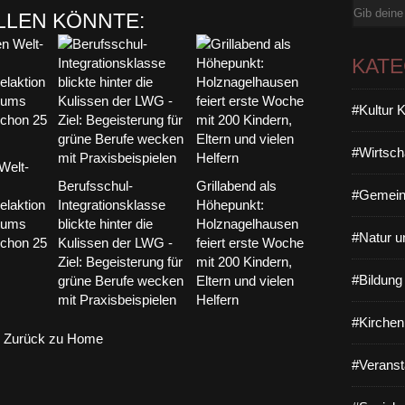
E-
LLEN KÖNNTE:
Mail
KAT
#Kultur 
#Wirtsch
Welt-
Berufsschul-
Grillabend als
#Gemein
laktion
Integrationsklasse
Höhepunkt:
iums
blickte hinter die
Holznagelhausen
#Natur u
schon 25
Kulissen der LWG -
feiert erste Woche
Ziel: Begeisterung für
mit 200 Kindern,
#Bildun
grüne Berufe wecken
Eltern und vielen
mit Praxisbeispielen
Helfern
#Kirchen
Zurück zu Home
#Veranst