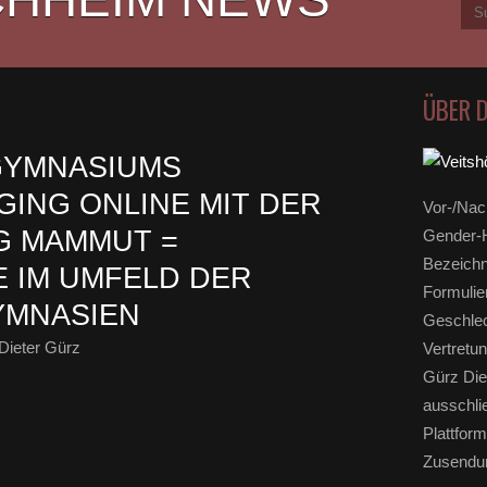
ÜBER 
GYMNASIUMS
GING ONLINE MIT DER
Vor-/Nac
G MAMMUT =
Gender-H
Bezeichn
 IM UMFELD DER
Formulie
MNASIEN
Geschlec
Dieter Gürz
Vertretun
Gürz Die
ausschli
Plattform
Zusendun