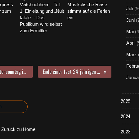
express
Veitshöchheim - Teil
Musikalische Reise
Juli
(9
er zum
1: Einleitung und „Nuit
stimmt auf die Ferien
fatale“ - Das
ein
Juni
(
Publikum wird selbst
zum Ermittler
Mai
(4
April
(
März
Febru
Die "Bohne" stand am fünften Fastensonntag im Mittelpunkt der Kooperation der fairtrade-Steuerungsgruppe Veitshöchheim mit der katholischen Kirchengemeinde in der Kuratiekirche
Ende einer fast 24-jährigen Ära - Gymnasium Veitshöchheim verabschiedete seinen ersten Hausmeister Jürgen Schraut
Janua
2025
n
2024
Zurück zu Home
2023