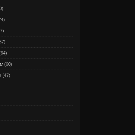
0)
74)
7)
57)
(64)
ar
(60)
r
(47)