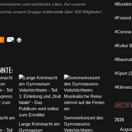
#Bundes
mmentaren und reichlichen Likes. Auf unserer
reichte unsere Gruppe mittlerweile über 300 Mitglieder!
#Freizei
#Corona 
0
#Kultur 
#Baumaß
NNTE:
#Sport (
#Klimasc
ARCHI
acht am
Sommerkonzert des
2026
Lange Kriminacht am
Gymnasiums
Augus
 - Teil
Gymnasium
Veitshöchheim: