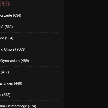
ORIEN
Konzerte (634)
aft (562)
de (524)
nd Umwelt (503)
g Gymnasium (489)
 (477)
altungen (448)
s (392)
um-Heimatpflege (374)