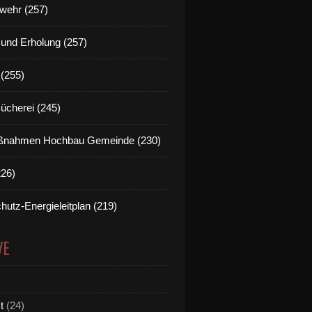
wehr (257)
t und Erholung (257)
(255)
Bücherei (245)
nahmen Hochbau Gemeinde (230)
226)
hutz-Energieleitplan (219)
VE
t
(24)