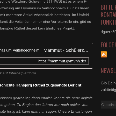
chule Würzburg-Schweinfurt (THWS) ist es einem P-
BITTE 
erzeitung am Gymnasium Veitshöchheim zu installieren.
KONTA
mit mehreren Artikel wöchentlich betrieben. Im Umfeld
FUNKTI
t die Veitshöchheimer eine Vorreiterrolle ein, gibt es
nsjörg Rüthel derzeit kein ähnliches Projekt.
dguerz5
FOLGE
Mammut - Schülerzeitung Gymnasium Veitshoechheim
https://mammut.gymvhh.de/
NEWSL
k auf Internetplattform
Gib Dein
schichte Hansjörg Rüthel zugesandte Bericht:
zukünftig
insam gearbeitet, dann endlich konnte die neue digitale
E-
ne gehen. Zu Beginn des Jahres war noch unklar, was
Mail
site fertig ist, kann man nur sagen: Unsere Erwartungen