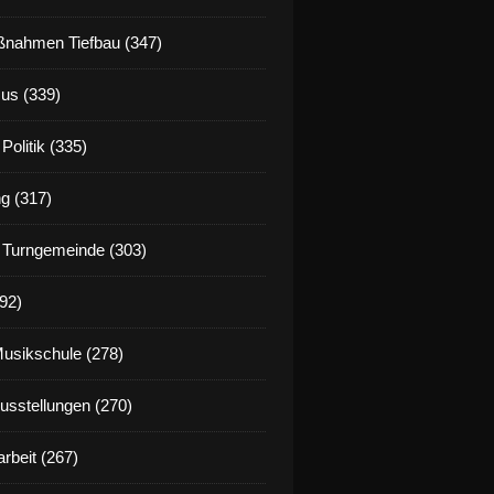
nahmen Tiefbau (347)
us (339)
Politik (335)
g (317)
 Turngemeinde (303)
92)
Musikschule (278)
Ausstellungen (270)
rbeit (267)