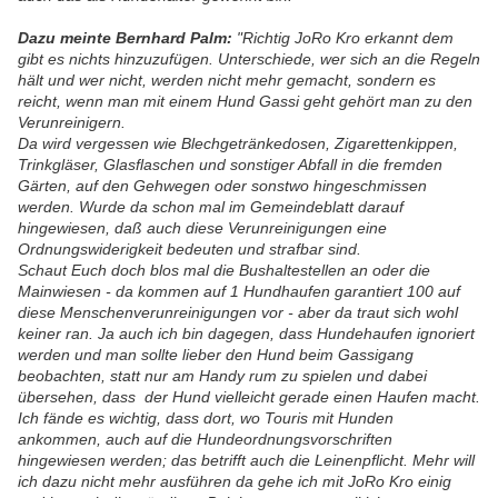
Dazu meinte Bernhard Palm:
"Richtig JoRo Kro erkannt dem
gibt es nichts hinzuzufügen. Unterschiede, wer sich an die Regeln
hält und wer nicht, werden nicht mehr gemacht, sondern es
reicht, wenn man mit einem Hund Gassi geht gehört man zu den
Verunreinigern.
Da wird vergessen wie Blechgetränkedosen, Zigarettenkippen,
Trinkgläser, Glasflaschen und sonstiger Abfall in die fremden
Gärten, auf den Gehwegen oder sonstwo hingeschmissen
werden. Wurde da schon mal im Gemeindeblatt darauf
hingewiesen, daß auch diese Verunreinigungen eine
Ordnungswiderigkeit bedeuten und strafbar sind.
Schaut Euch doch blos mal die Bushaltestellen an oder die
Mainwiesen - da kommen auf 1 Hundhaufen garantiert 100 auf
diese Menschenverunreinigungen vor - aber da traut sich wohl
keiner ran. Ja auch ich bin dagegen, dass Hundehaufen ignoriert
werden und man sollte lieber den Hund beim Gassigang
beobachten, statt nur am Handy rum zu spielen und dabei
übersehen, dass der Hund vielleicht gerade einen Haufen macht.
Ich fände es wichtig, dass dort, wo Touris mit Hunden
ankommen, auch auf die Hundeordnungsvorschriften
hingewiesen werden; das betrifft auch die Leinenpflicht. Mehr will
ich dazu nicht mehr ausführen da gehe ich mit JoRo Kro einig