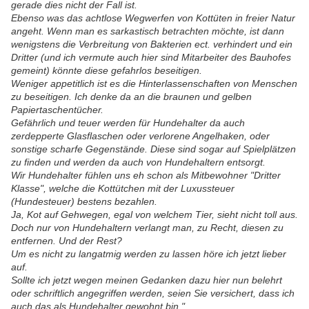
gerade dies nicht der Fall ist.
Ebenso was das achtlose Wegwerfen von Kottüten in freier Natur
angeht. Wenn man es sarkastisch betrachten möchte, ist dann
wenigstens die Verbreitung von Bakterien ect. verhindert und ein
Dritter (und ich vermute auch hier sind Mitarbeiter des Bauhofes
gemeint) könnte diese gefahrlos beseitigen.
Weniger appetitlich ist es die Hinterlassenschaften von Menschen
zu beseitigen. Ich denke da an die braunen und gelben
Papiertaschentücher.
Gefährlich und teuer werden für Hundehalter da auch
zerdepperte Glasflaschen oder verlorene Angelhaken, oder
sonstige scharfe Gegenstände. Diese sind sogar auf Spielplätzen
zu finden und werden da auch von Hundehaltern entsorgt.
Wir Hundehalter fühlen uns eh schon als Mitbewohner "Dritter
Klasse", welche die Kottütchen mit der Luxussteuer
(Hundesteuer) bestens bezahlen.
Ja, Kot auf Gehwegen, egal von welchem Tier, sieht nicht toll aus.
Doch nur von Hundehaltern verlangt man, zu Recht, diesen zu
entfernen. Und der Rest?
Um es nicht zu langatmig werden zu lassen höre ich jetzt lieber
auf.
Sollte ich jetzt wegen meinen Gedanken dazu hier nun belehrt
oder schriftlich angegriffen werden, seien Sie versichert, dass ich
auch das als Hundehalter gewohnt bin."