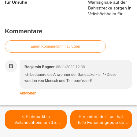
für Unruhe
Kommentare
Einen Kommentar hinzufügen
B
Benjamin Bogner
08/11/2023 12:38
Ich bedauere die Anwohner der Sandäcker.<br /> Diese
werden von Mensch und Tier bewässert!
Antworten
< Flohmarkt in
Für jeden, der Lust hat:
Veitshöchheim am 15.
Tolle Ferienangebote der
August 2023 von 10 – 17
VCC-Jugendleitung mit
Uhr - zum zweiten Mal im
Autokino, Pizza backen und