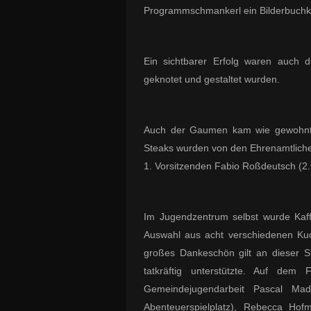
Programmschmankerl ein Bilderbuchki
Ein sichtbarer Erfolg waren auch di
geknotet und gestaltet wurden.
Auch der Gaumen kam wie gewohnt n
Steaks wurden von den Ehrenamtliche
1. Vorsitzenden Fabio Roßdeutsch (2.v.
Im Jugendzentrum selbst wurde Kaf
Auswahl aus acht verschiedenen Kuc
großes Dankeschön gilt an dieser Ste
tatkräftig unterstützte. Auf de
Gemeindejugendarbeit Pascal Made
Abenteuerspielplatz), Rebecca Hofm