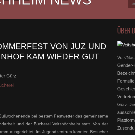
ÜBER 
OMMERFEST VON JUZ UND
HNHOF KAM WIEDER GUT
Vor-/Nac
Gender-H
Bezeichn
ter Gürz
Formulie
ücherei
Geschlec
Vertretun
Gürz Die
ausschli
n Juliwochenende bei bestem Festwetter das gemeinsame
Plattform
darbeit und der Bücherei Veitshöchheim statt. Von der
Zusendun
ramm ausgerichtet: Im Jugendzentrum konnten Besucher