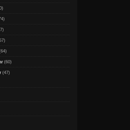
0)
74)
7)
57)
(64)
ar
(60)
r
(47)