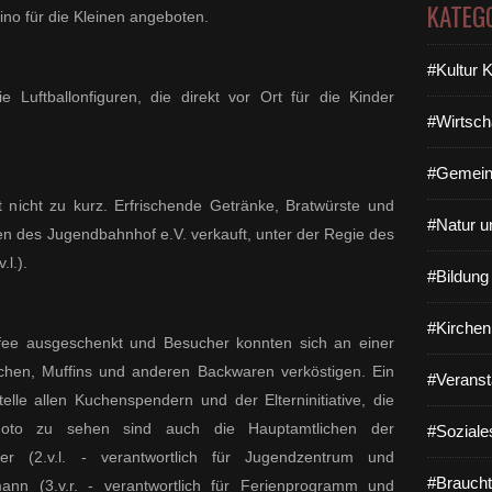
KATEG
no für die Kleinen angeboten.
#Kultur 
e Luftballonfiguren, die direkt vor Ort für die Kinder
#Wirtsch
#Gemein
icht zu kurz. Erfrischende Getränke, Bratwürste und
#Natur u
n des Jugendbahnhof e.V. verkauft, unter der Regie des
l.).
#Bildun
#Kirchen
fee ausgeschenkt und Besucher konnten sich an einer
hen, Muffins und anderen Backwaren verköstigen. Ein
#Veranst
lle allen Kuchenspendern und der Elterninitiative, die
m Foto zu sehen sind auch die Hauptamtlichen der
#Soziale
r (2.v.l. - verantwortlich für Jugendzentrum und
#Braucht
ann (3.v.r. - verantwortlich für Ferienprogramm und