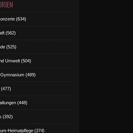
ORIEN
Konzerte (634)
aft (562)
de (525)
nd Umwelt (504)
g Gymnasium (489)
 (477)
altungen (448)
s (392)
um-Heimatpflege (374)