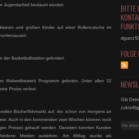
en Jugendarbeit bestaunt werden.
BITTE 
KONTA
FUNKTI
kleinen und großen Kinder auf einer Rollenrutsche im
inuntersausen.
dguerz5
FOLGE
 der Basketballstation gefordert.
dem Malwettbewerb Programm geboten. Unter allen 32
NEWSL
ne Preise verlost.
Gib Dein
zukünftig
ionellen Bücherflohmarkt auf, der schon von morgens an
nete. Auch in den kommenden zwei Wochen können noch
E-
igen Preisen gekauft werden. Daneben konnten Kunden
Mail
hiedene Medien ausleihen. Am Mittag wurde als