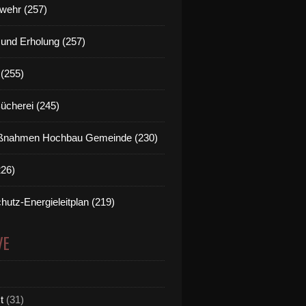
wehr (257)
t und Erholung (257)
(255)
Bücherei (245)
nahmen Hochbau Gemeinde (230)
226)
hutz-Energieleitplan (219)
VE
t
(31)