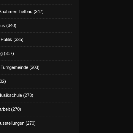
nahmen Tiefbau (347)
us (340)
Politik (335)
g (317)
 Turngemeinde (303)
92)
Musikschule (278)
rbeit (270)
Ausstellungen (270)