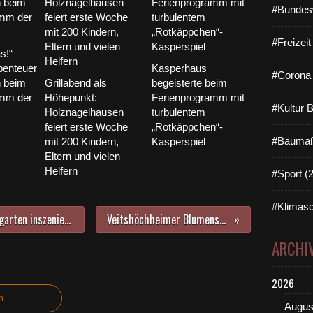
#Bundes
#Freizei
s!“ –
benteuer
Kasperhaus
#Corona 
 beim
Grillabend als
begeisterte beim
amm der
Höhepunkt:
Ferienprogramm mit
#Kultur 
Holznagelhausen
turbulentem
feiert erste Woche
„Rotkäppchen“-
#Baumaß
mit 200 Kindern,
Kasperspiel
Eltern und vielen
Helfern
#Sport (
#Klimasc
Veitshöchheimer Theater am Hofgarten inszeniert im Hof der Familie Kauppert in Gadheim zwei Einakter über freche Schutzengel und Problemzonen
Veitshöchheimer Blumenschmuckwettbewerb 2023 - Jurybegehung am 13. Juli 2023
ARCHI
2026
n
Augus