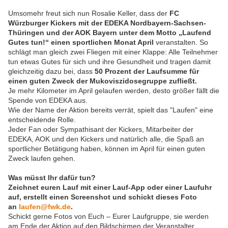
Umsomehr freut sich nun Rosalie Keller, dass der
FC
Würzburger Kickers mit der EDEKA Nordbayern-Sachsen-
Thüringen und der AOK Bayern unter dem Motto „Laufend
Gutes tun!“ einen sportlichen Monat April
veranstalten. So
schlägt man gleich zwei Fliegen mit einer Klappe: Alle Teilnehmer
tun etwas Gutes für sich und ihre Gesundheit und tragen damit
gleichzeitig dazu bei, dass
50 Prozent der Laufsumme für
einen guten Zweck der Mukoviszidosegruppe zufließt.
Je mehr Kilometer im April gelaufen werden, desto größer fällt die
Spende von EDEKA aus.
Wie der Name der Aktion bereits verrät, spielt das "Laufen" eine
entscheidende Rolle.
Jeder Fan oder Sympathisant der Kickers, Mitarbeiter der
EDEKA, AOK und den Kickers und natürlich alle, die Spaß an
sportlicher Betätigung haben, können im April für einen guten
Zweck laufen gehen.
Was müsst Ihr dafür tun?
Zeichnet euren Lauf mit einer Lauf-App oder einer Laufuhr
auf, erstellt einen Screenshot und schickt dieses Foto
an
laufen@fwk.de
.
Schickt gerne Fotos von Euch – Eurer Laufgruppe, sie werden
am Ende der Aktion auf den Bildschirmen der Veranstalter