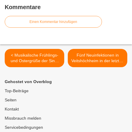
Kommentare
Einen Kommentar hinzufügen
< Musikalische Frühlings-
Fünf Neuinfektionen in
und Ostergrüße der Sing-
Veitshöchheim in der letzten
und Musikschule
Woche - Landkreis
Veitshöchheim
Würzburg hat am zweiten
Tag 100er Grenzwert
Gehostet von Overblog
überschritten (111,5) >
Top-Beiträge
Seiten
Kontakt
Missbrauch melden
Servicebedingungen