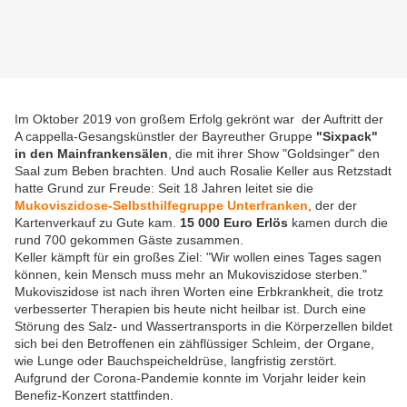
Im Oktober 2019 von großem Erfolg gekrönt war der Auftritt der
A cappella-Gesangskünstler der Bayreuther Gruppe
"Sixpack"
in den Mainfrankensälen
, die mit ihrer Show "Goldsinger" den
Saal zum Beben brachten. Und auch Rosalie Keller aus Retzstadt
hatte Grund zur Freude: Seit 18 Jahren leitet sie die
Mukoviszidose-Selbsthilfegruppe Unterfranken
, der der
Kartenverkauf zu Gute kam.
15 000 Euro Erlös
kamen durch die
rund 700 gekommen Gäste zusammen.
Keller kämpft für ein großes Ziel: "Wir wollen eines Tages sagen
können, kein Mensch muss mehr an Mukoviszidose sterben."
Mukoviszidose ist nach ihren Worten eine Erbkrankheit, die trotz
verbesserter Therapien bis heute nicht heilbar ist. Durch eine
Störung des Salz- und Wassertransports in die Körperzellen bildet
sich bei den Betroffenen ein zähflüssiger Schleim, der Organe,
wie Lunge oder Bauchspeicheldrüse, langfristig zerstört.
Aufgrund der Corona-Pandemie konnte im Vorjahr leider kein
Benefiz-Konzert stattfinden.