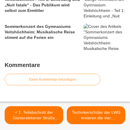
„Nuit fatale“ - Das Publikum wird
selbst zum Ermittler
Sommerkonzert des Gymnasiums
Veitshöchheim: Musikalische Reise
stimmt auf die Ferien ein
Kommentare
Einen Kommentar hinzufügen
< 1. Teilabschnitt der
Technikerschüler der LWG
Günterslebener Straße
kreieren die vier
oberhalb des Seeweges
außergewöhnlichen
wird ab 22. Mai asphaltiert
käuflichen Weine Project M,