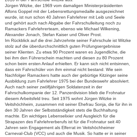
Jürgen Witzke, der 1969 vom damaligen Ministerpräsidenten
Alfons Goppel mit der Lebensrettungsmedaille ausgezeichnet
wurde, ist nun schon 40 Jahren Fahrlehrer mit Leib und Seele
und gehört auch nach Abgabe der Fahrschulleitung noch zu
Ramackers Fahrlehrerteam, ebenso wie Michael Wilkening,
Alexander Jonach, Stefan Kaiser und Oliver Prost.
Im Rückblick auf die drei Jahrzehnte seiner Fahrschule ist Witzke
stolz auf die überdurchschnittlich guten Prüfungsergebnisse
seiner Klienten. Zu etwa 90 Prozent waren es Jugendliche, die
bei ihm den Führerschein machten und diesen zu 80 Prozent
schon beim ersten Anlauf erhielten. Er kann sich nicht entsinnen,
dass ein Fahrschüler von ihm einmal nicht bestand. Wie sein
Nachfolger Ramackers hatte auch der gebürtige Kitzinger seine
Ausbildung zum Fahrlehrer 1975 bei der Bundeswehr absolviert.
Auch nach seiner zwölfjährigen Soldatenzeit in der
Fahrschulkompanie der 12. Panzerdivision blieb die Frohnatur
diesem Arbeitsfeld treu. Seit 1975 wohnt Jürgen Witzke in
Veitshöchheim, zusammen mit seiner Ehefrau Sonja, die für ihn in
den 30 Jahren der Selbstständigkeit stets die Buchhaltung
machte. Ein wichtiges Lebenselixier und Ausgleich für die
Strapazen des Fahrlehrerberufs ist für die Frohnatur seit 40
Jahren sein Engagement als Elferrat im Veitshöchheimer
Carneval-Club (VCC) und auch die Musik. So hatte er in seiner