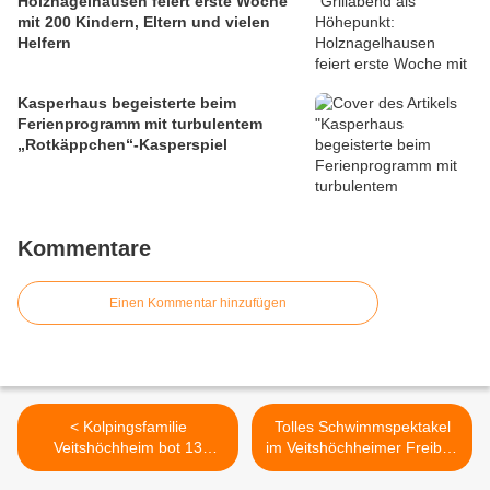
Holznagelhausen feiert erste Woche
mit 200 Kindern, Eltern und vielen
Helfern
Kasperhaus begeisterte beim
Ferienprogramm mit turbulentem
„Rotkäppchen“-Kasperspiel
Kommentare
Einen Kommentar hinzufügen
< Kolpingsfamilie
Tolles Schwimmspektakel
Veitshöchheim bot 13
im Veitshöchheimer Freibad
Kindern ein kreatives und
mit dem zwölffachen
nutzbringendes
Weltmeister Thomas Lurz >