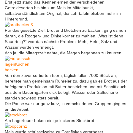
Erst jetzt stand das Kennenlernen der verschiedenen
Getreidesorten bis hin zum Mais im Mittelpunkt,
selbstverständlich am Original, die Lehrtafeln blieben mehr im
Hintergrund.
Für das gesetzte Ziel, Brot und Brötchen zu backen, ging es nun
daran, die Roggen- und Dinkelkörner zu mahlen. „Was ist denn
Sauerteig?“ war das nächste Problem. Mehl, Hefe, Salz und
Wasser wurden vermengt.
Ach ja, die Mittagszeit nahte, die Mägen begannen zu knurren.
Von den zuvor sortierten Eiern, täglich fallen 7000 Stück an,
bereitete man gemeinsam Rühreier zu, dazu gab es Brot aus der
hofeigenen Produktion mit Butter bestrichen und mit Schnittlauch
aus dem Bauerngarten dick belegt. Wasser oder Saftschorle
standen sowieso stets bereit.
Die Pause war nur ganz kurz, in verschiedenen Gruppen ging es
an die Arbeit:
Am Lagerfeuer buken einige leckeres Stockbrot.
Mais wurde schüsselweise zu Cornflakes verarbeitet.