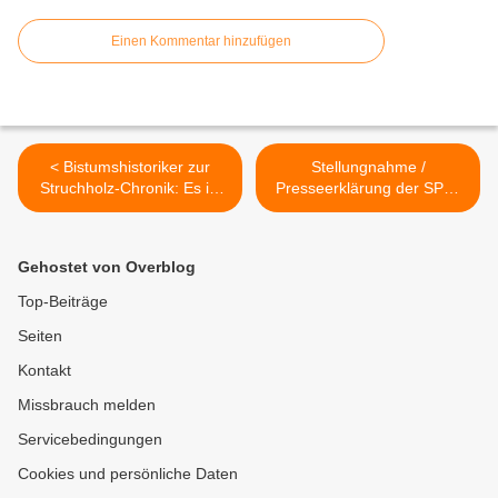
Einen Kommentar hinzufügen
< Bistumshistoriker zur
Stellungnahme /
Struchholz-Chronik: Es ist
Presseerklärung der SPD-
schade, dass an diesem
Gemeinderatsfraktion bzgl.
großartigen Werk ein so
der Veitshöchheimer
kleinlicher Parteienhader
Ortschronik von Thomas
Gehostet von Overblog
sich entzündet hat.
Struchholz >
Top-Beiträge
Seiten
Kontakt
Missbrauch melden
Servicebedingungen
Cookies und persönliche Daten