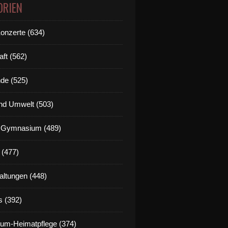
ORIEN
Konzerte (634)
aft (562)
de (525)
nd Umwelt (503)
g Gymnasium (489)
 (477)
altungen (448)
s (392)
um-Heimatpflege (374)