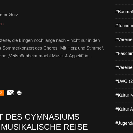
#Baumaß
eter Gürz
en
#Tourism
#Vereine 
erte, die klingen noch lange nach – nicht nur in den
s Sommerkonzert des Chores „Mit Herz und Stimme“,
#Faschin
he „Veitshöchheim macht Musik & Appetit“ in...
#Vereine
#LWG (2
0
#Kultur 
#Kultur 
 DES GYMNASIUMS
#Jugenda
 MUSIKALISCHE REISE