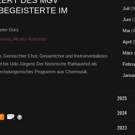
ERT DES MGV
Juli
(9
BEGEISTERTE IM
Juni
(
eter Gürz
Mai
(4
erein
,
#Kultur Konzerte
April
(
März
r, Gemischter Chor, Gesamtchor und Instrumentalisten
 bis Udo Jürgens Der historische Rathaushof als
Febru
wechslungsreiches Programm aus Chormusik,
Janua
2025
2024
0
2023