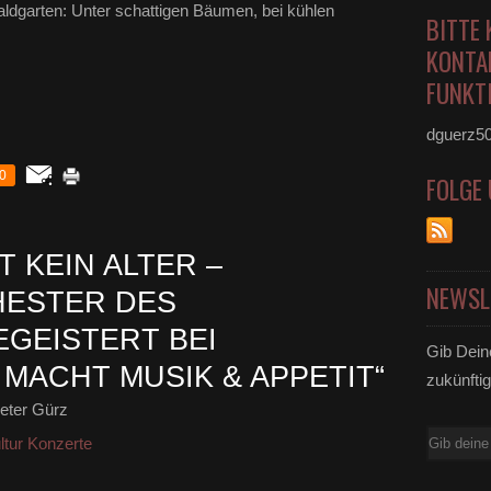
aldgarten: Unter schattigen Bäumen, bei kühlen
BITTE 
KONTA
FUNKTI
dguerz5
0
FOLGE
 KEIN ALTER –
NEWSL
HESTER DES
EGEISTERT BEI
Gib Dein
MACHT MUSIK & APPETIT“
zukünftig
eter Gürz
E-
ltur Konzerte
Mail