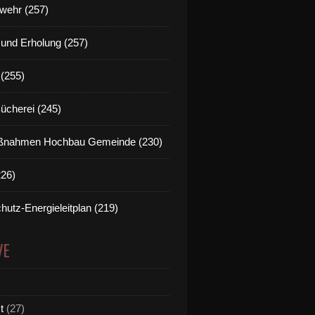
wehr (257)
t und Erholung (257)
(255)
Bücherei (245)
nahmen Hochbau Gemeinde (230)
226)
hutz-Energieleitplan (219)
VE
t
(27)