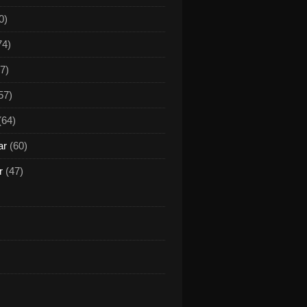
0)
74)
7)
57)
(64)
ar
(60)
r
(47)