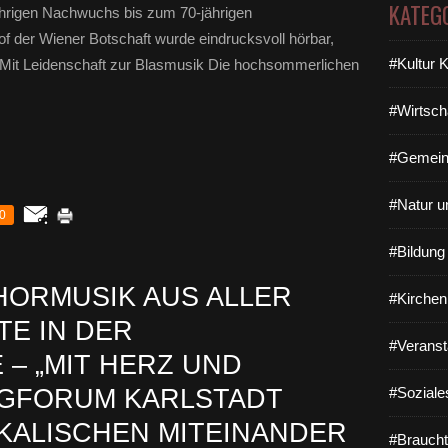
KATEG
ährigen Nachwuchs bis zum 70-jährigen
of der Wiener Botschaft wurde eindrucksvoll hörbar,
#Kultur 
 Mit Leidenschaft zur Blasmusik Die hochsommerlichen
#Wirtsch
#Gemein
#Natur u
0
#Bildun
ORMUSIK AUS ALLER
#Kirchen
TE IN DER
#Veranst
 – „MIT HERZ UND
NGFORUM KARLSTADT
#Soziale
KALISCHEN MITEINANDER
#Braucht