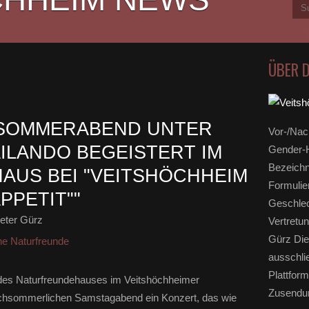
ÜBER 
 SOMMERABEND UNTER
Vor-/Nac
AILANDO BEGEISTERT IM
Gender-H
Bezeichn
US BEI "VEITSHÖCHHEIM
Formulie
PPETIT""
Geschlec
eter Gürz
Vertretun
Gürz Die
ne Naturfreunde
ausschli
Plattform
 des Naturfreundehauses im Veitshöchheimer
Zusendun
chsommerlichen Samstagabend ein Konzert, das wie