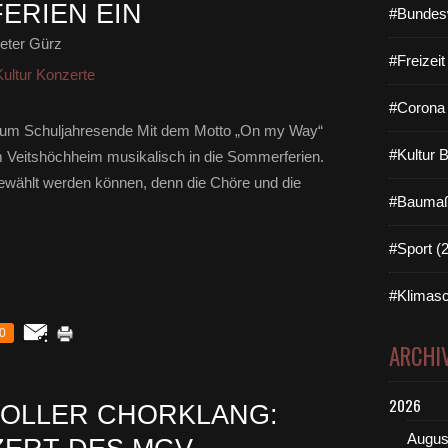
FERIEN EIN
#Bundes
eter Gürz
#Freizei
ultur Konzerte
#Corona 
zum Schuljahresende Mit dem Motto „On my Way“
#Kultur 
Veitshöchheim musikalisch in die Sommerferien.
wählt werden können, denn die Chöre und die
#Baumaß
#Sport (
#Klimasc
0
ARCHI
2026
OLLER CHORKLANG:
Augus