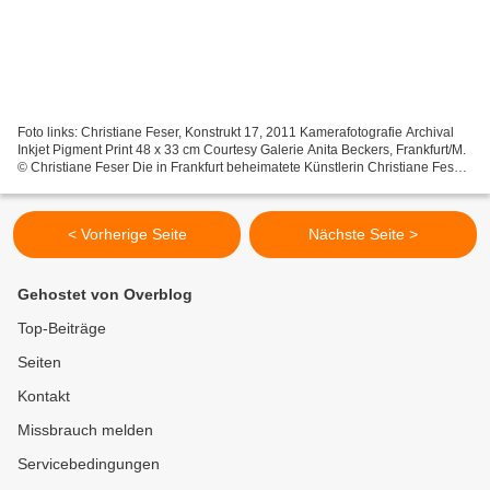
Foto links: Christiane Feser, Konstrukt 17, 2011 Kamerafotografie Archival
Inkjet Pigment Print 48 x 33 cm Courtesy Galerie Anita Beckers, Frankfurt/M.
© Christiane Feser Die in Frankfurt beheimatete Künstlerin Christiane Feser,
Jahrgang 1977, Tochter...
< Vorherige Seite
Nächste Seite >
Gehostet von Overblog
Top-Beiträge
Seiten
Kontakt
Missbrauch melden
Servicebedingungen