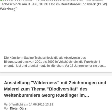
Die Künstlerin Sabine Tscheschlock, die als Absolventin des
Bildungszentrums von 2001 bis 2002 in Veitshöchheim die Punktschrift
erlernte, lebt und arbeitet heute in München. Vor 15 Jahren verlor sie den
Großteil ihres Sehvermögens. 2000 hatte sie mit...
Ausstellung "Wilderness" mit Zeichnungen und
Malerei zum Thema "Biodiversität" des
Weltenbummlers Georg Ruedinger im
Jüdischen Kulturmuseum Veitshöchheim bis
Veröffentlicht am 14.06.2015 13:28
5.7.
Von
Dieter Gürz