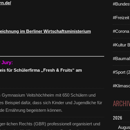
rn.de/
#Bundes
#Freizei
zeichnung im Berliner Wirtschaftsministerium
#Corona 
#Kultur 
#Baumaß
r Jury:
eis für Schülerfirma „Fresh & Fruits“ am
#Sport (
#Klimasc
am Gymnasium Veitshöchheim mit 650 Schülern und
ARCHI
s Beispiel dafür, dass sich Kinder und Jugendliche für
nde Ernährung begeistern können.
2026
ger-lichen Rechts (GBR) professionell organisiert und
Augus