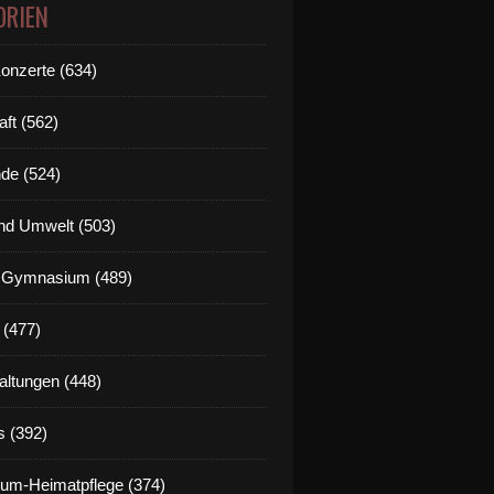
ORIEN
Konzerte (634)
aft (562)
de (524)
nd Umwelt (503)
g Gymnasium (489)
 (477)
altungen (448)
s (392)
um-Heimatpflege (374)