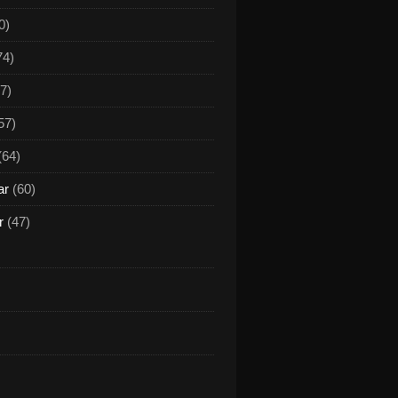
0)
74)
7)
57)
(64)
ar
(60)
r
(47)