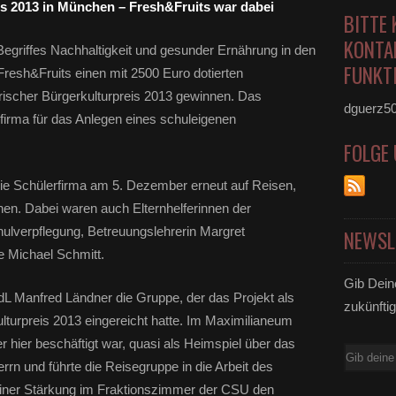
es 2013 in München – Fresh&Fruits war dabei
BITTE 
KONTA
griffes Nachhaltigkeit und gesunder Ernährung in den
FUNKTI
Fresh&Fruits einen mit 2500 Euro dotierten
scher Bürgerkulturpreis 2013 gewinnen. Das
dguerz5
firma für das Anlegen eines schuleigenen
FOLGE
ie Schülerfirma am 5. Dezember erneut auf Reisen,
en. Dabei waren auch Elternhelferinnen der
hulverpflegung, Betreuungslehrerin Margret
NEWSL
e Michael Schmitt.
Gib Dein
L Manfred Ländner die Gruppe, der das Projekt als
zukünftig
turpreis 2013 eingereicht hatte. Im Maximilianeum
er hier beschäftigt war, quasi als Heimspiel über das
E-
rrn und führte die Reisegruppe in die Arbeit des
Mail
einer Stärkung im Fraktionszimmer der CSU den