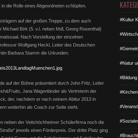
KATEG
 in die Rolle eines Abgeordneten schlüpfen.
#Kultur 
isträgern auf der großen Treppe, zu dem auch
r Michael Birk (5. v.l. neben MdL Georg Rosenthal)
#Wirtsch
Senatssaal. Nach Vorstellung der einzelnen
rofessor Wolfgang Heckl, Leiter des Deutschen
#Gemein
tin Barbara Stamm die Urkunden.
#Natur u
#Bildun
uf der Bühne präsentiert durch John Fritz, Leiter
esh&Fruits, Jana Wagenländer als Vertreterin der
#Kirchen
ck, der, nachdem er nach seinem Abitur 2013 in
#Veranst
ern weiterhin als Coach zur Seite steht.
#Soziale
en neben der Veitshöchheimer Schülerfirma noch die
 Straße“ jeweils einen Förderpreis. Der dritte Platz ging
#Braucht