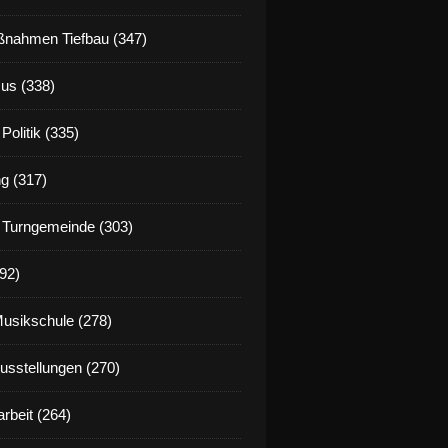
nahmen Tiefbau (347)
us (338)
Politik (335)
g (317)
 Turngemeinde (303)
92)
Musikschule (278)
Ausstellungen (270)
rbeit (264)