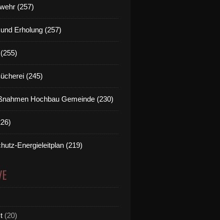
wehr (257)
t und Erholung (257)
(255)
Bücherei (245)
nahmen Hochbau Gemeinde (230)
226)
hutz-Energieleitplan (219)
VE
t
(20)