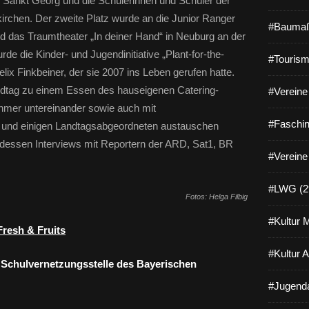
 Sankt Georg und die Schülerinnen und Schüler der
irchen. Der zweite Platz wurde an die Junior Ranger
#Baumaß
d das Traumtheater „In deiner Hand“ in Neuburg an der
e die Kinder- und Jugendinitiative „Plant-for-the-
#Tourism
elix Finkbeiner, der sie 2007 ins Leben gerufen hatte.
andtag zu einem Essen des hauseigenen Catering-
#Vereine 
nehmer untereinander sowie auch mit
#Faschin
 und einigen Landtagsabgeordneten austauschen
essen Interviews mit Reportern der ARD, Sat1, BR
#Vereine
#LWG (2
Fotos: Helga Filbig
#Kultur 
Fresh & Fruits
#Kultur 
Schulvernetzungsstelle des Bayerischen
#Jugenda