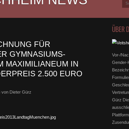
ÜBER 
ICHNUNG FÜR
ER GYMNASIUMS-
Vor-/Nac
 MAXIMILIANEUM IN
Gender-H
Bezeichn
ERPREIS 2.500 EURO
Formulie
Geschlec
3
von Dieter Gürz
Vertretun
Gürz Die
ausschli
Plattform
Zusendun