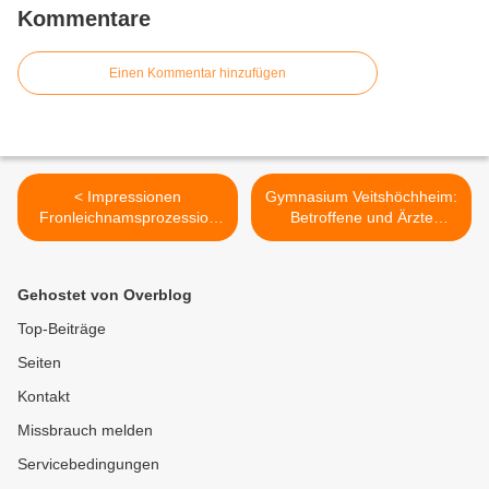
Kommentare
Einen Kommentar hinzufügen
< Impressionen
Gymnasium Veitshöchheim:
Fronleichnamsprozession
Betroffene und Ärzte
im Veitshöchheimer Altort
diskutieren am 24. Juni
über Organtransplantation
>
Gehostet von Overblog
Top-Beiträge
Seiten
Kontakt
Missbrauch melden
Servicebedingungen