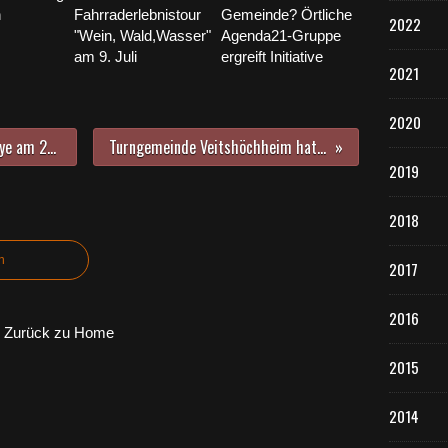
n
Fahrraderlebnistour
Gemeinde? Örtliche
2022
"Wein, Wald,Wasser"
Agenda21-Gruppe
am 9. Juli
ergreift Initiative
2021
2020
Einladung zur Fahrrad-Erlebnisrallye am 28. Juni - Veitshöchheim mit dem Fahrrad erfahren
Turngemeinde Veitshöchheim hat jetzt eine erfolgreiche Jungen-Turnriege
2019
2018
n
2017
2016
Zurück zu Home
2015
2014