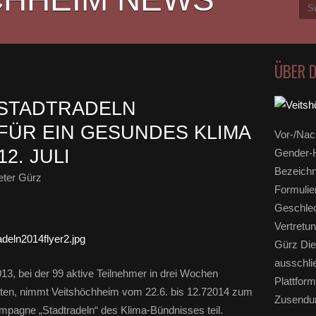
ÜBER 
 STADTRADELN
FÜR EIN GESUNDES KLIMA
Vor-/Nac
12. JULI
Gender-H
Bezeichn
eter Gürz
Formulie
Geschlec
Vertretun
Gürz Die
ausschli
13, bei der 99 aktive Teilnehmer in drei Wochen
Plattform
lten, nimmt Veitshöchheim vom 22.6. bis 12.72014 zum
Zusendun
pagne „Stadtradeln“ des Klima-Bündnisses teil.