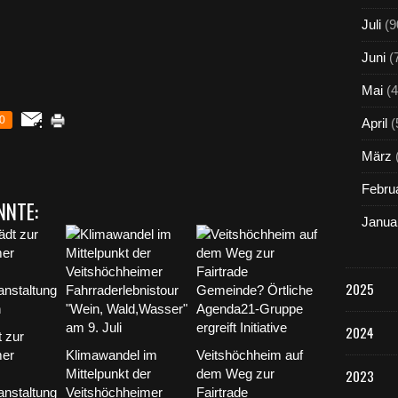
Juli
(9
Juni
(
Mai
(4
0
April
(
März
Febru
NNTE:
Janua
2025
2024
 zur
mer
Klimawandel im
Veitshöchheim auf
Mittelpunkt der
dem Weg zur
2023
nstaltung
Veitshöchheimer
Fairtrade