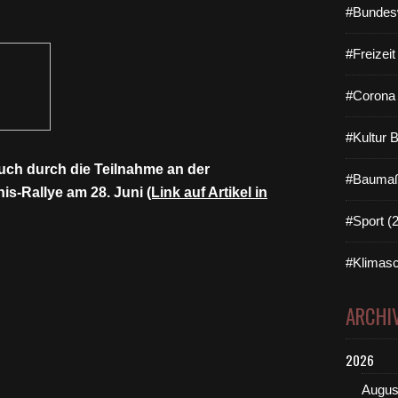
#Bundes
#Freizei
#Corona 
#Kultur 
ch durch die Teilnahme an der
#Baumaß
is-Rallye am 28. Juni
(Link auf Artikel in
#Sport (
#Klimasc
ARCHI
2026
Augus