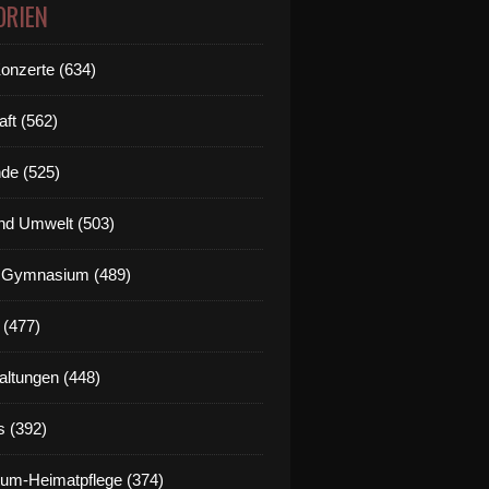
ORIEN
Konzerte (634)
aft (562)
de (525)
nd Umwelt (503)
g Gymnasium (489)
 (477)
altungen (448)
s (392)
um-Heimatpflege (374)