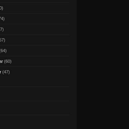
0)
74)
7)
57)
(64)
ar
(60)
r
(47)