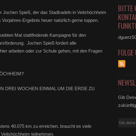
BITTE 
Jochen Spieß, der das Stadtradeln in Veitshöchheim
KONTA
s Vorjahres-Ergebnis heuer natürlich gerne toppen.
FUNKTI
m siebten Mal stattfindende Kampagne für den
dguerz5
rsförderung. Jochen Spieß fordert alle
FOLGE
 hier arbeiten oder zur Schule gehen, mit den Fragen
HÖCHHEIM?
NEWSL
N DREI WOCHEN EINMAL UM DIE ERDE ZU
Gib Dein
zukünftig
E-
tens 40.075 km zu erreichen, braucht es viele
Mail
n Veitshöchheim teilnehmen.