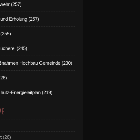
wehr (257)
t und Erholung (257)
(255)
Bücherei (245)
nahmen Hochbau Gemeinde (230)
226)
hutz-Energieleitplan (219)
VE
t
(26)