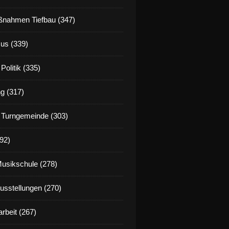
nahmen Tiefbau (347)
us (339)
Politik (335)
g (317)
 Turngemeinde (303)
92)
Musikschule (278)
Ausstellungen (270)
rbeit (267)