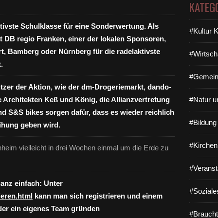
KATEG
ktivste Schulklasse für eine Sonderwertung.
Als
#Kultur 
at DB regio Franken, einer der lokalen Sponsoren,
t, Bamberg oder Nürnberg für die radelaktivste
#Wirtsch
.
#Gemein
tzer der Aktion, wie der dm-Drogeriemarkt, dando-
ie Architekten Keß und König, die Allianzvertretung
#Natur u
nd S&S bikes sorgen dafür, dass es wieder reichlich
#Bildun
leihung geben wird.
#Kirchen
eim vielleicht in drei Wochen einmal um die Erde zu
#Veranst
ganz einfach: Unter
#Soziale
ieren.html
kann man sich registrieren und einem
der ein eigenes Team gründen
#Braucht