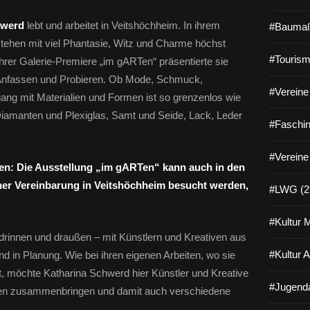
hwerd
lebt und arbeitet in Veitshöchheim. In ihrem
#Baumaß
stehen mit viel Phantasie, Witz und Charme höchst
#Tourism
 ihrer Galerie-Premiere „im gARTen“ präsentierte sie
Anfassen und Probieren. Ob Mode, Schmuck,
#Vereine 
ng mit Materialien und Formen ist so grenzenlos wie
Diamanten und Plexiglas, Samt und Seide, Lack, Leder
#Faschin
#Vereine
nten: Die Ausstellung „im gARTen“ kann auch in den
er Vereinbarung in Veitshöchheim besucht werden,
#LWG (2
#Kultur 
drinnen und draußen – mit Künstlern und Kreativen aus
#Kultur 
nd in Planung. Wie bei ihren eigenen Arbeiten, wo sie
, möchte Katharina Schwerd hier Künstler und Kreative
#Jugenda
hen zusammenbringen und damit auch verschiedene