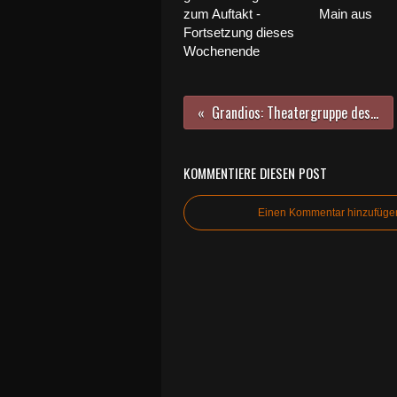
zum Auftakt -
Main aus
Fortsetzung dieses
Wochenende
Grandios: Theatergruppe des Gymnasiums Veitshöchheim inszenierte Shakespeares "Wie es euch gefällt"
KOMMENTIERE DIESEN POST
Einen Kommentar hinzufüge