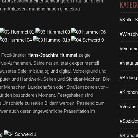
te Bronzeskulptur einer schwangeren Frau auf einem
KATEG
 zum Anfassen, manche haben eine extra
#Kultur 
#Wirtsch
#Gemein
 Fotokünstler
Hans-Joachim Hummel
zeigte
Live-Aufnahmen. Seine neuen, stark experimentell
#Natur u
wusstes Spiel mit analog und digital, Vordergrund und
#Bildun
omputer und Handwerk, Sehen und Sichtbar-Machen. Die
hter Menschen, Landschaften oder Straßenszenen vor –
#Kirchen
ür den besonderen Moment. Festgehalten sind
hre Unschärfe zu realen Bildern werden. Passend zum
#Veranst
r war auch deren ungewöhnliche Präsentation im
#Soziale
#Braucht