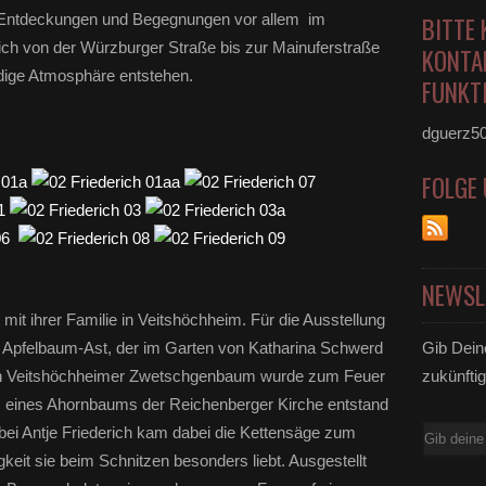
 Entdeckungen und Begegnungen vor allem im
BITTE 
sich von der Würzburger Straße bis zur Mainuferstraße
KONTA
endige Atmosphäre entstehen.
FUNKTI
dguerz5
FOLGE
NEWSL
 mit ihrer Familie in Veitshöchheim. Für die Ausstellung
m Apfelbaum-Ast, der im Garten von Katharina Schwerd
Gib Dein
in Veitshöchheimer Zwetschgenbaum wurde zum Feuer
zukünftig
 eines Ahornbaums der Reichenberger Kirche entstand
bei Antje Friederich kam dabei die Kettensäge zum
E-
keit sie beim Schnitzen besonders liebt. Ausgestellt
Mail