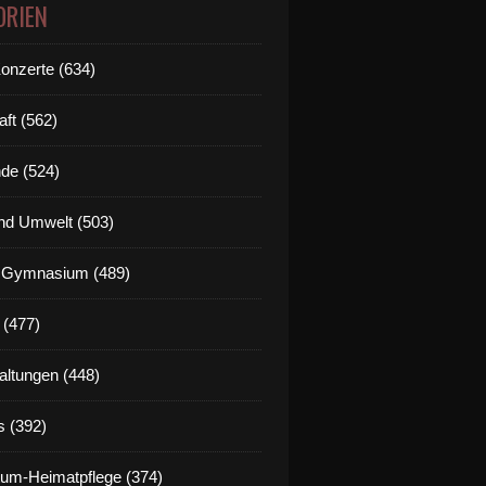
ORIEN
Konzerte (634)
aft (562)
de (524)
nd Umwelt (503)
g Gymnasium (489)
 (477)
altungen (448)
s (392)
um-Heimatpflege (374)