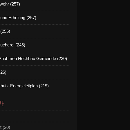
wehr (257)
t und Erholung (257)
(255)
Bücherei (245)
nahmen Hochbau Gemeinde (230)
226)
hutz-Energieleitplan (219)
VE
t
(20)