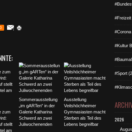
#Bundes
#Freizei
0
#Corona 
#Kultur 
NNTE:
#Baumaß
#Sport (
#Klimasc
Sommerausstellung
Ausstellung
ARCHI
„im gARTen“ in der
Veitshöchheimer
e zum
Galerie Katharina
Gymnasiasten macht
ird:
Schwerd an zwei
Sterben als Teil des
2026
 stellt
Juliwochenenden
Lebens begreifbar
Augus
otel am