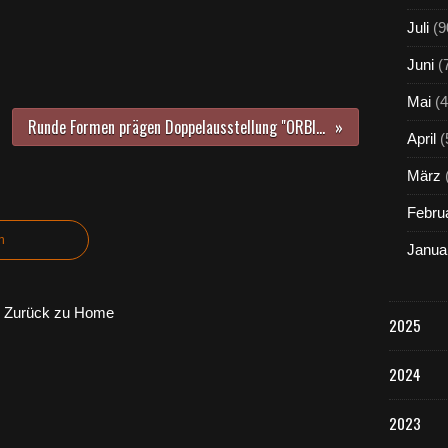
Juli
(9
Juni
(
Mai
(4
Runde Formen prägen Doppelausstellung "ORBITA" von Kathrin Feser und Unk Kraus in der Veitshöchheimer Galerie und Goldschmiede Ulrich Jung bis 15. September
April
(
März
Febru
n
Janua
Zurück zu Home
2025
2024
2023