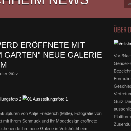
ÜBER 
ERD ERÖFFNETE MIT
M GARTEN" NEUE GALERIE
Vor-/Nac
IM
Gender-H
Bezeichn
eter Gürz
Formulie
Geschlec
Vertretun
Gürz Die
ausschli
kulpturen von Antje Friederich (Mitte), Fotografie von
Plattform
t mit ihrem Schmuck und ihr Modedesign eröffnete
Zusendun
ochenende ihre neue Galerie in Veitshöchheim,