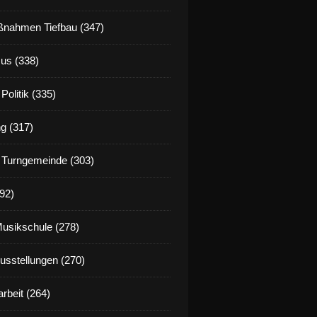
nahmen Tiefbau (347)
us (338)
Politik (335)
g (317)
 Turngemeinde (303)
92)
Musikschule (278)
Ausstellungen (270)
rbeit (264)