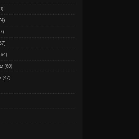
0)
74)
7)
57)
(64)
ar
(60)
r
(47)