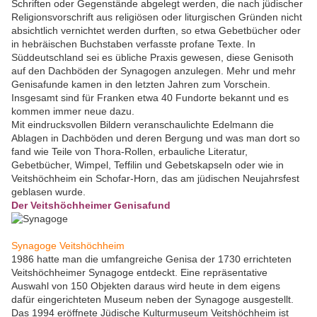
Schriften oder Gegenstände abgelegt werden, die nach jüdischer
Religionsvorschrift aus religiösen oder liturgischen Gründen nicht
absichtlich vernichtet werden durften, so etwa Gebetbücher oder
in hebräischen Buchstaben verfasste profane Texte. In
Süddeutschland sei es übliche Praxis gewesen, diese Genisoth
auf den Dachböden der Synagogen anzulegen. Mehr und mehr
Genisafunde kamen in den letzten Jahren zum Vorschein.
Insgesamt sind für Franken etwa 40 Fundorte bekannt und es
kommen immer neue dazu.
Mit eindrucksvollen Bildern veranschaulichte Edelmann die
Ablagen in Dachböden und deren Bergung und was man dort so
fand wie Teile von Thora-Rollen, erbauliche Literatur,
Gebetbücher, Wimpel, Teffilin und Gebetskapseln oder wie in
Veitshöchheim ein Schofar-Horn, das am jüdischen Neujahrsfest
geblasen wurde.
Der Veitshöchheimer Genisafund
Synagoge Veitshöchheim
1986 hatte man die umfangreiche Genisa der 1730 errichteten
Veitshöchheimer Synagoge entdeckt. Eine repräsentative
Auswahl von 150 Objekten daraus wird heute in dem eigens
dafür eingerichteten Museum neben der Synagoge ausgestellt.
Das 1994 eröffnete Jüdische Kulturmuseum Veitshöchheim ist