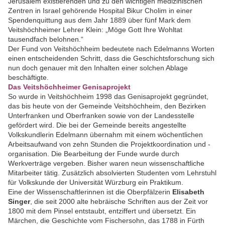
Jerusalem existierenden und zu den wichtigen medizinischen
Zentren in Israel gehörende Hospital Bikur Cholim in einer
Spendenquittung aus dem Jahr 1889 über fünf Mark dem
Veitshöchheimer Lehrer Klein: „Möge Gott Ihre Wohltat
tausendfach belohnen.“
Der Fund von Veitshöchheim bedeutete nach Edelmanns Worten
einen entscheidenden Schritt, dass die Geschichtsforschung sich
nun doch genauer mit den Inhalten einer solchen Ablage
beschäftigte.
Das Veitshöchheimer Genisaprojekt
So wurde in Veitshöchheim 1998 das Genisaprojekt gegründet,
das bis heute von der Gemeinde Veitshöchheim, den Bezirken
Unterfranken und Oberfranken sowie von der Landesstelle
gefördert wird. Die bei der Gemeinde bereits angestellte
Volkskundlerin Edelmann übernahm mit einem wöchentlichen
Arbeitsaufwand von zehn Stunden die Projektkoordination und -
organisation. Die Bearbeitung der Funde wurde durch
Werkverträge vergeben. Bisher waren neun wissenschaftliche
Mitarbeiter tätig. Zusätzlich absolvierten Studenten vom Lehrstuhl
für Volkskunde der Universität Würzburg ein Praktikum.
Eine der Wissenschaftlerinnen ist die Oberpfälzerin
Elisabeth
Singer
, die seit 2000 alte hebräische Schriften aus der Zeit vor
1800 mit dem Pinsel entstaubt, entziffert und übersetzt. Ein
Märchen, die Geschichte vom Fischersohn, das 1788 in Fürth