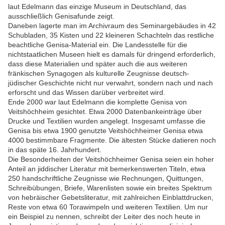
laut Edelmann das einzige Museum in Deutschland, das
ausschließlich Genisafunde zeigt.
Daneben lagerte man im Archivraum des Seminargebäudes in 42
Schubladen, 35 Kisten und 22 kleineren Schachteln das restliche
beachtliche Genisa-Material ein. Die Landesstelle für die
nichtstaatlichen Museen hielt es damals für dringend erforderlich,
dass diese Materialien und später auch die aus weiteren
fränkischen Synagogen als kulturelle Zeugnisse deutsch-
jüdischer Geschichte nicht nur verwahrt, sondern nach und nach
erforscht und das Wissen darüber verbreitet wird.
Ende 2000 war laut Edelmann die komplette Genisa von
Veitshöchheim gesichtet. Etwa 2000 Datenbankeinträge über
Drucke und Textilien wurden angelegt. Insgesamt umfasse die
Genisa bis etwa 1900 genutzte Veitshöchheimer Genisa etwa
4000 bestimmbare Fragmente. Die ältesten Stücke datieren noch
in das späte 16. Jahrhundert.
Die Besonderheiten der Veitshöchheimer Genisa seien ein hoher
Anteil an jiddischer Literatur mit bemerkenswerten Titeln, etwa
250 handschriftliche Zeugnisse wie Rechnungen, Quittungen,
Schreibübungen, Briefe, Warenlisten sowie ein breites Spektrum
von hebräischer Gebetsliteratur, mit zahlreichen Einblattdrucken,
Reste von etwa 60 Torawimpeln und weiteren Textilien. Um nur
ein Beispiel zu nennen, schreibt der Leiter des noch heute in