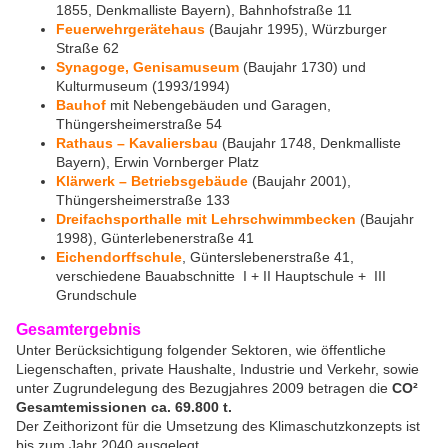
1855, Denkmalliste Bayern), Bahnhofstraße 11
Feuerwehrgerätehaus
(Baujahr 1995), Würzburger
Straße 62
Synagoge, Genisamuseum
(Baujahr 1730) und
Kulturmuseum (1993/1994)
Bauhof
mit Nebengebäuden und Garagen,
Thüngersheimerstraße 54
Rathaus – Kavaliersbau
(Baujahr 1748, Denkmalliste
Bayern), Erwin Vornberger Platz
Klärwerk – Betriebsgebäude
(Baujahr 2001),
Thüngersheimerstraße 133
Dreifachsporthalle mit Lehrschwimmbecken
(Baujahr
1998), Günterlebenerstraße 41
Eichendorffschule
, Günterslebenerstraße 41,
verschiedene Bauabschnitte I + II Hauptschule + III
Grundschule
Gesamtergebnis
Unter Berücksichtigung folgender Sektoren, wie öffentliche
Liegenschaften, private Haushalte, Industrie und Verkehr, sowie
unter Zugrundelegung des Bezugjahres 2009 betragen die
CO²
Gesamtemissionen ca. 69.800 t.
Der Zeithorizont für die Umsetzung des Klimaschutzkonzepts ist
bis zum Jahr 2040 ausgelegt.