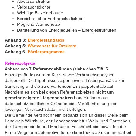
Abwasserstruktur
Verbrauchsdichte
Wichtige Einzelgebäude
Bereiche hoher Verbrauchsdichten
Mögliche Wärmenetze
Darstellung von Energiequellen – Energiestrukturen
Anhang 3:
Energiestandards
Anhang 5:
Wärmenetz für Ortskern
Anhang 6:
Förderprogramme
Referenzobjekte
Anhand von
7 Referenzgebäuden
(siehe oben Ziff. 5
Einzelgebäude) wurden Kurz- sowie Verbrauchsanalysen
dargestellt. Die Ergebnisse zeigen jeweils Lösungsansätze zur
Sanierung und die zu erwartenden Einsparpotentiale auf.
Nachdem es sich bei diesen Referenzobjekten
nicht um
gemeindeeigene Liegenschaften
handelt, kann aus
datenschutzrechtlichen Gründen eine Veröffentlichung der
jeweiligen Verbrauchsdaten nicht erfolgen.
Die Gemeinde Veitshöchheim bedankt sich an dieser Stelle beim
Landkreis Würzburg, der Landesanstalt für Wein- und Gartenbau,
der Turngemeinde und Markushof Veitshöchheim sowie bei der
Firma Wegmann automotive für die konstruktive Zusammenarbeit