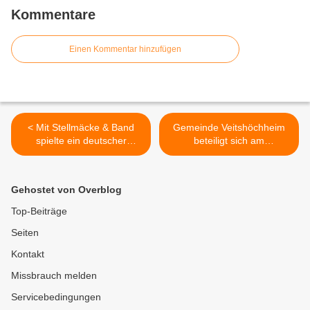
Kommentare
Einen Kommentar hinzufügen
< Mit Stellmäcke & Band
Gemeinde Veitshöchheim
spielte ein deutscher
beteiligt sich am
Liedermacher par
überörtlichen
excellence im
Radwegausbau im
Veitshöchheimer
idyllischen Dürrbachtal >
Gehostet von Overblog
Synagogenhof
Top-Beiträge
Seiten
Kontakt
Missbrauch melden
Servicebedingungen