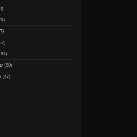
0)
74)
7)
57)
(64)
ar
(60)
r
(47)