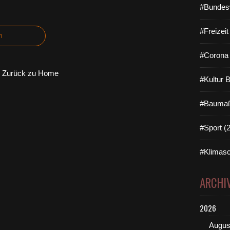
#Bundes
#Freizei
n
#Corona 
Zurück zu Home
#Kultur 
#Baumaß
#Sport (
#Klimasc
ARCHI
2026
Augus