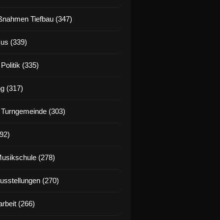
nahmen Tiefbau (347)
us (339)
Politik (335)
g (317)
 Turngemeinde (303)
92)
Musikschule (278)
Ausstellungen (270)
rbeit (266)