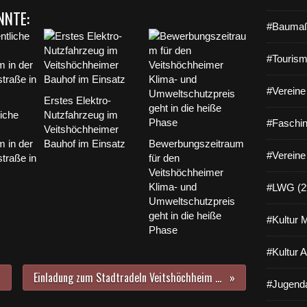
NNTE:
#Baumaß
#Tourism
#Vereine 
Erstes Elektro-
liche
Nutzfahrzeug im
#Faschin
Veitshöchheimer
 in der
Bauhof im Einsatz
Bewerbungszeitraum
#Vereine
traße in
für den
Veitshöchheimer
Klima- und
#LWG (2
Umweltschutzpreis
geht in die heiße
#Kultur 
Phase
#Kultur 
Einladung zum Stadtradeln Veitshöchheim für ein gesundes Klima vom 22. Juni bis 12. Juli
#Jugenda