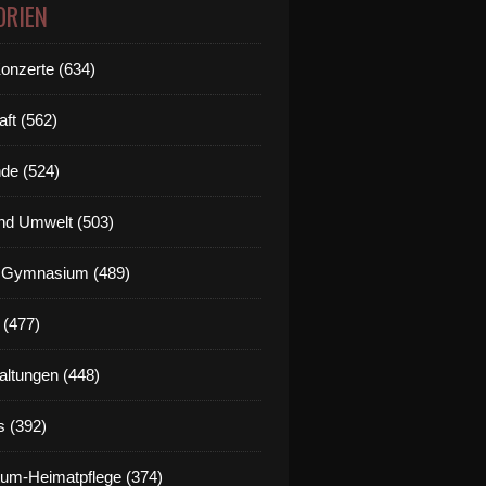
ORIEN
Konzerte (634)
aft (562)
de (524)
nd Umwelt (503)
g Gymnasium (489)
 (477)
altungen (448)
s (392)
um-Heimatpflege (374)