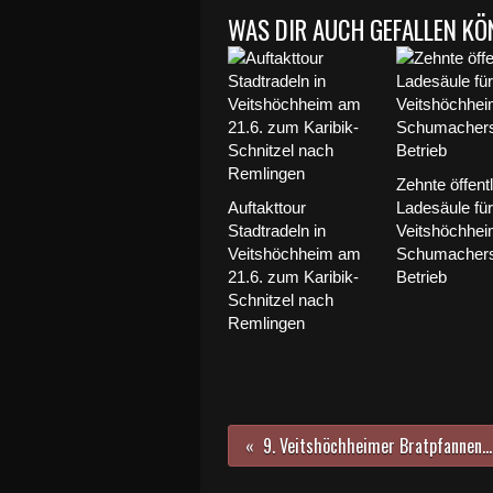
WAS DIR AUCH GEFALLEN KÖ
Zehnte öffent
Auftakttour
Ladesäule für
Stadtradeln in
Veitshöchheim
Veitshöchheim am
Schumachers
21.6. zum Karibik-
Betrieb
Schnitzel nach
Remlingen
9. Veitshöchheimer Bratpfannenfest des VCC am Pfingstwochenende