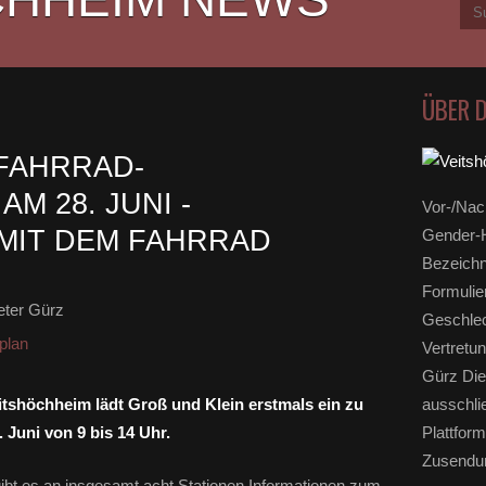
ÜBER 
FAHRRAD-
M 28. JUNI -
Vor-/Nac
MIT DEM FAHRRAD
Gender-H
Bezeichn
Formulie
eter Gürz
Geschlec
plan
Vertretun
Gürz Die
tshöchheim lädt Groß und Klein erstmals ein zu
ausschli
 Juni von 9 bis 14 Uhr.
Plattform
Zusendun
bt es an insgesamt acht Stationen Informationen zum