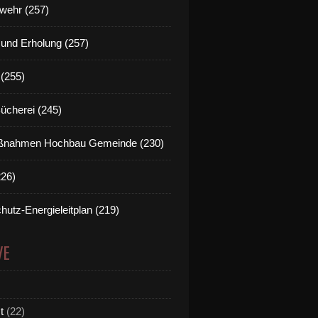
wehr (257)
t und Erholung (257)
(255)
Bücherei (245)
nahmen Hochbau Gemeinde (230)
226)
hutz-Energieleitplan (219)
VE
t
(22)