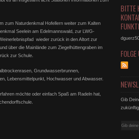
BITTE 
KONTA
m zum Naturdenkmal Hofellern weiter zum Kalten
FUNKTI
denkmal Seelein am Edelmannswald, zur LWG-
dguerz5
Weinerlebnispfad wieder zurück in den Altort zur
und über die Mainlände zum Ziegelhüttengraben im
FOLGE
rück zur Schule.
albtrockenrasen, Grundwasserbrunnen,
en, Lebensmittelpunkt, Hochwasser und Abwasser.
NEWSL
rfahren möchte oder einfach Spaß am Radeln hat,
Gib Dein
chendorffschule.
zukünftig
E-
Mail