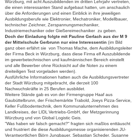
Würzburg, mit acht Auszubildenden im dritten Lehrjahr vertreten,
die einen interessanten Stand aufgebaut hatten, um anschaulich
über die Anforderungen und einen Einblick in ihre jeweiligen
Ausbildungsberufe wie Elektronier, Mechatroniker, Modellbauer,
technischer Zeichner, Zerspannungsmechaniker,
Industriemechaniker oder Gießereimechaniker zu geben.
Doch der Einladung folgte mit Pauline Gerlach aus der M 9
der Mittelschule Gerbrunn nur eine Interessentin
(im Bild
ganz oben erfährt sie von Thomas Mache, dem Ausbildungsleiter
der Firma Beck in Würzburg, dass diese Firma elf Auszubildende
im gewerbetechnischen und kaufmännischen Bereich einstellt
und alle Bewerber ohne Rücksicht auf die Noten zu einem
dreiteiligen Test vorgeladen werden).
Ausführliche Informationen hatten auch die Ausbildungsvertreter
der Stadt Würzburg mitgebracht, die derzeit 100
Nachwuchskräfte in 25 Berufen ausbildet.
Weitere Stände gab es von der Firmengruppe Haaf aus
Gaubüttelbrunn, der Frischemärkte Trabold, Joeys Pizza-Service,
Keller Fußbodentechnik, dem Kommunalunternehmen des
Landkreises, der LIDL Vertriebs-GmbH, der Metzgerinnung
Würzburg und von Global Logistic Geis.
"Was haben wir falsch gemacht?" fragten sich maßlos enttäuscht
und frustriert die diese Ausbildungsmesse organisierenden JU-
Verantwortlichen Björn Jungbauer, Sebastian Scheder, Susanne