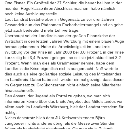
Otto Eisner. Ein Großteil der 27 Schüler, die heuer bei ihm in der
neunten Regelklasse ihren Abschluss machen, habe nämlich
noch keine Ausbildungsstelle.
Laut Landrat bestehe aber im Gegensatz zu vor drei Jahren
Gewandelt nun das Phänomen Facharbeitermangel und es gebe
jetzt auch bedeutend mehr Lehrverträge.
Überhaupt sei der Landkreis aus der großen Finanzkrise der
Wirtschaft in den letzten Jahren Würzburg mit einem blauen Auge
heraus gekommen. Habe die Arbeitslosigkeit im Landkreis
Würzburg vor der Krise im Jahr 2008 bei 3,0 Prozent, in der Krise
kurzzeitig bei 3,4 Prozent gelegen, so sei sie jetzt aktuell bei 3,2
Prozent. Wenn man dies als Gradmesser nehme, habe dem
Landkreis die Krise eigentlich nichts ausgemacht. Nuß wertete
dies auch als eine großartige soziale Leistung des Mittelstandes
im Landkreis. Dabei habe sich wieder einmal gezeigt, dass dieser
im Gegensatz zu Großkonzernen nicht einfach seine Mitarbeiter
hinausschmeiße.
Den Ansatz, der Jugend ein Portal zu geben, wo man sich
informieren könne über das breite Angebot des Mittelstandes vor
allem auch im Landkreis Würzburg, hielt der Landrat trotzdem für
richtig.
Nichts destotrotz blieb dem JU-Kreisvorsitzenden Björn
Jungbauer nichts anderes übrig, als die Messe zwei Stunden
früher als beabsichtigt abzubrechen. Ob man sie in Zukunft