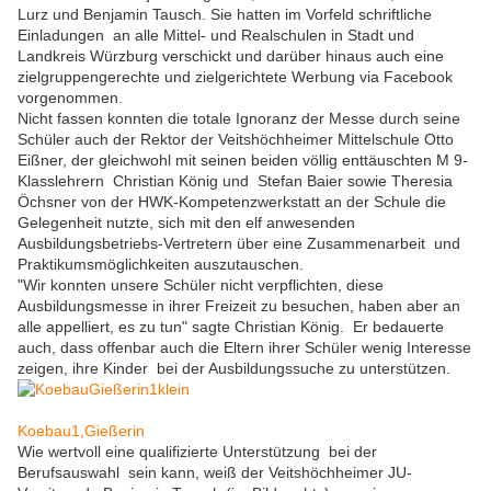
Lurz und Benjamin Tausch. Sie hatten im Vorfeld schriftliche
Einladungen an alle Mittel- und Realschulen in Stadt und
Landkreis Würzburg verschickt und darüber hinaus auch eine
zielgruppengerechte und zielgerichtete Werbung via Facebook
vorgenommen.
Nicht fassen konnten die totale Ignoranz der Messe durch seine
Schüler auch der Rektor der Veitshöchheimer Mittelschule Otto
Eißner, der gleichwohl mit seinen beiden völlig enttäuschten M 9-
Klasslehrern Christian König und Stefan Baier sowie Theresia
Öchsner von der HWK-Kompetenzwerkstatt an der Schule die
Gelegenheit nutzte, sich mit den elf anwesenden
Ausbildungsbetriebs-Vertretern über eine Zusammenarbeit und
Praktikumsmöglichkeiten auszutauschen.
"Wir konnten unsere Schüler nicht verpflichten, diese
Ausbildungsmesse in ihrer Freizeit zu besuchen, haben aber an
alle appelliert, es zu tun" sagte Christian König. Er bedauerte
auch, dass offenbar auch die Eltern ihrer Schüler wenig Interesse
zeigen, ihre Kinder bei der Ausbildungssuche zu unterstützen.
Koebau1,Gießerin
Wie wertvoll eine qualifizierte Unterstützung bei der
Berufsauswahl sein kann, weiß der Veitshöchheimer JU-