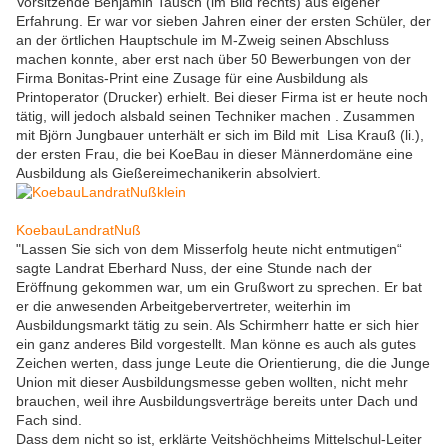
Vorsitzende Benjamin Tausch (im Bild rechts) aus eigener
Erfahrung. Er war vor sieben Jahren einer der ersten Schüler, der
an der örtlichen Hauptschule im M-Zweig seinen Abschluss
machen konnte, aber erst nach über 50 Bewerbungen von der
Firma Bonitas-Print eine Zusage für eine Ausbildung als
Printoperator (Drucker) erhielt. Bei dieser Firma ist er heute noch
tätig, will jedoch alsbald seinen Techniker machen . Zusammen
mit Björn Jungbauer unterhält er sich im Bild mit Lisa Krauß (li.),
der ersten Frau, die bei KoeBau in dieser Männerdomäne eine
Ausbildung als Gießereimechanikerin absolviert.
KoebauLandratNuß
"Lassen Sie sich von dem Misserfolg heute nicht entmutigen“
sagte Landrat Eberhard Nuss, der eine Stunde nach der
Eröffnung gekommen war, um ein Grußwort zu sprechen. Er bat
er die anwesenden Arbeitgebervertreter, weiterhin im
Ausbildungsmarkt tätig zu sein. Als Schirmherr hatte er sich hier
ein ganz anderes Bild vorgestellt. Man könne es auch als gutes
Zeichen werten, dass junge Leute die Orientierung, die die Junge
Union mit dieser Ausbildungsmesse geben wollten, nicht mehr
brauchen, weil ihre Ausbildungsverträge bereits unter Dach und
Fach sind.
Dass dem nicht so ist, erklärte Veitshöchheims Mittelschul-Leiter