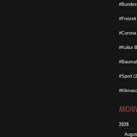
#Bundes
#Freizei
#Corona 
#Kultur 
#Baumaß
#Sport (
#Klimasc
ARCHI
2026
Augus