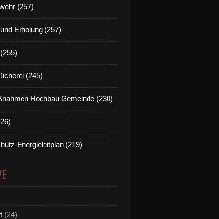
wehr (257)
t und Erholung (257)
(255)
Bücherei (245)
nahmen Hochbau Gemeinde (230)
226)
hutz-Energieleitplan (219)
VE
t
(24)