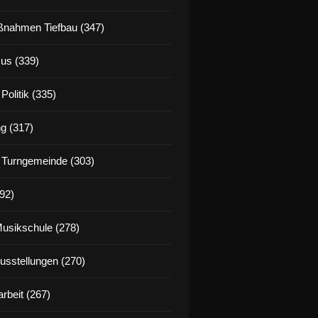
nahmen Tiefbau (347)
us (339)
Politik (335)
g (317)
 Turngemeinde (303)
92)
Musikschule (278)
Ausstellungen (270)
rbeit (267)