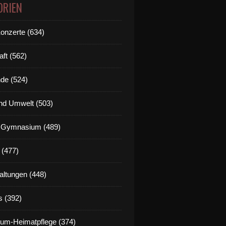
ORIEN
Konzerte (634)
aft (562)
de (524)
nd Umwelt (503)
g Gymnasium (489)
 (477)
altungen (448)
s (392)
um-Heimatpflege (374)