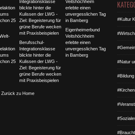
KATEG
#Kultur 
Eigenheimerbund
#Wirtsch
Welt-
Veitshöchheim
Berufsschul-
erlebte einen
#Gemein
laktion
Integrationsklasse
unvergesslichen Tag
iums
blickte hinter die
in Bamberg
schon 25
Kulissen der LWG -
#Natur u
Ziel: Begeisterung für
grüne Berufe wecken
#Bildun
mit Praxisbeispielen
#Kirchen
Zurück zu Home
#Veranst
#Soziale
#Braucht