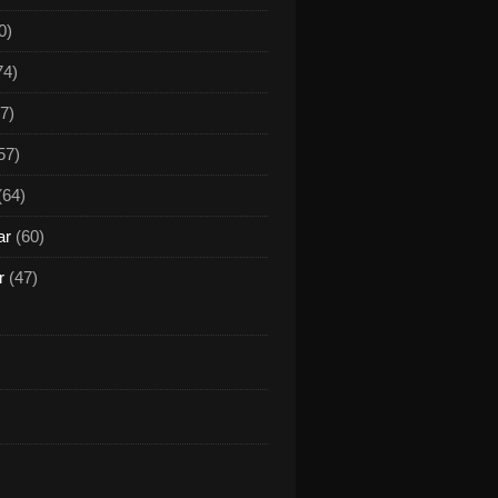
0)
74)
7)
57)
(64)
ar
(60)
r
(47)