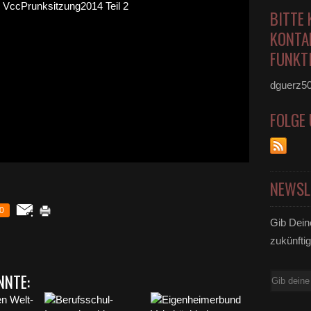
BITTE 
KONTA
FUNKTI
dguerz5
FOLGE
NEWSL
0
Gib Dein
zukünftig
NNTE:
E-
Mail