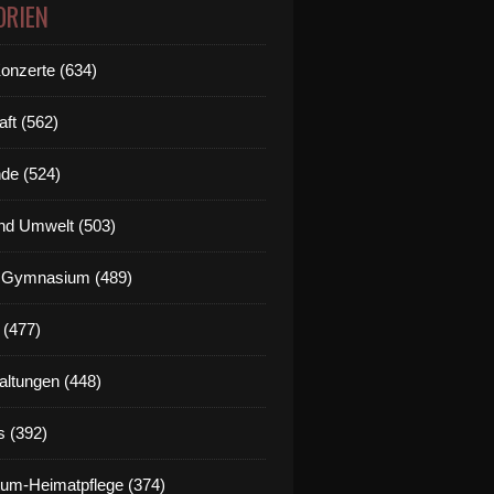
ORIEN
Konzerte (634)
aft (562)
de (524)
nd Umwelt (503)
g Gymnasium (489)
 (477)
altungen (448)
s (392)
um-Heimatpflege (374)