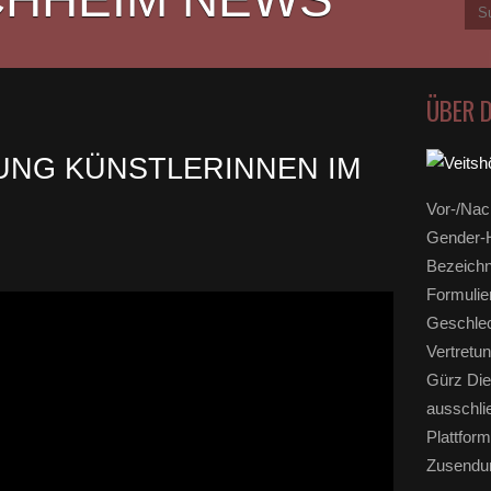
ÜBER 
UNG KÜNSTLERINNEN IM
Vor-/Nac
Gender-H
Bezeichn
Formulie
Geschlec
Vertretun
Gürz Die
ausschli
Plattform
Zusendun