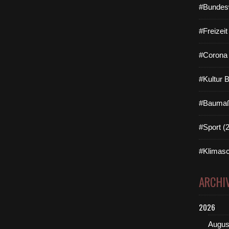
#Bundes
#Freizei
#Corona 
#Kultur 
#Baumaß
#Sport (
#Klimasc
ARCHI
2026
Augus