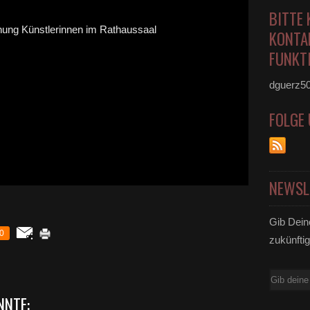
BITTE 
KONTA
FUNKTI
dguerz5
FOLGE
NEWSL
Gib Dein
0
zukünftig
E-
Mail
NNTE: