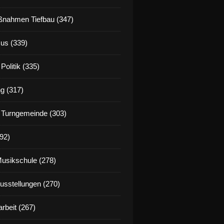
nahmen Tiefbau (347)
us (339)
Politik (335)
g (317)
 Turngemeinde (303)
92)
Musikschule (278)
Ausstellungen (270)
rbeit (267)