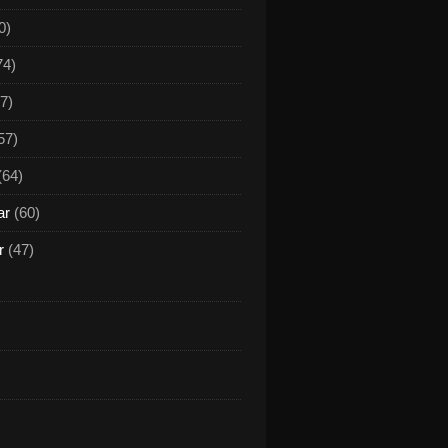
0)
74)
7)
57)
(64)
ar
(60)
r
(47)