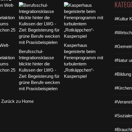
KATEG
#Kultur 
#Wirtsch
Welt-
Kasperhaus
#Gemein
Berufsschul-
begeisterte beim
laktion
Integrationsklasse
Ferienprogramm mit
#Natur u
iums
blickte hinter die
turbulentem
schon 25
Kulissen der LWG -
„Rotkäppchen“-
#Bildun
Ziel: Begeisterung für
Kasperspiel
grüne Berufe wecken
#Kirchen
mit Praxisbeispielen
Zurück zu Home
#Veranst
#Soziale
#Braucht