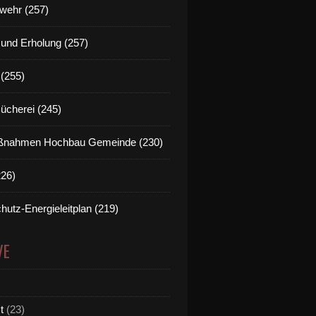
wehr (257)
t und Erholung (257)
(255)
Bücherei (245)
nahmen Hochbau Gemeinde (230)
226)
hutz-Energieleitplan (219)
VE
t
(23)