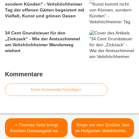
sondern Künden" - Veitshöchheimer
Tag der offenen Gärten begeistert mit
Vielfalt, Kunst und grünen Oasen
34 Cent Grundsteuer für den
„Zickzack“ - Wie der Amtsschimmel
am Veitshöchheimer Wanderweg
wiehert
Kommentare
Einen Kommentar hinzufügen
< Thomas Seitz bringt
Wege um den Großen See
frischen Genussgeist nach
im Hofgarten Veitshöchheim
Veitshöchheim
sollen nach Pfingsten