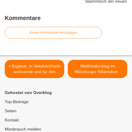
Kommentare
Einen Kommentar hinzufügen
< Ergänzt: In Veitshöchheim
Weltfriedenstag im
wohnende und für den
Würzburger Kiliansdom -
Gemeinderat kandidierende
Wenn christlicher Glaube
Professorin Dr. Eva-Maria
zum Ernstfall wird >
Kieninger wurde vom
Gehostet von Overblog
Bundespräsidenten in den
Wissenschaftsrat berufen
Top-Beiträge
Seiten
Kontakt
Missbrauch melden