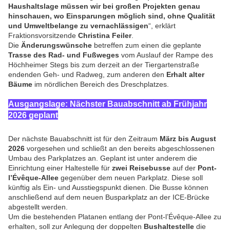
Haushaltslage müssen wir bei großen Projekten genau
hinschauen, wo Einsparungen möglich sind, ohne Qualität
und Umweltbelange zu vernachlässigen
“, erklärt
Fraktionsvorsitzende
Christina Feiler
.
Die
Änderungswünsche
betreffen zum einen die geplante
Trasse des Rad- und Fußweges
vom Auslauf der Rampe des
Höchheimer Stegs bis zum derzeit an der Tiergartenstraße
endenden Geh- und Radweg, zum anderen den
Erhalt alter
Bäume
im nördlichen Bereich des Dreschplatzes.
Ausgangslage: Nächster Bauabschnitt ab Frühjahr
2026 geplant
Der nächste Bauabschnitt ist für den Zeitraum
März bis August
2026
vorgesehen und schließt an den bereits abgeschlossenen
Umbau des Parkplatzes an. Geplant ist unter anderem die
Einrichtung einer Haltestelle für
zwei Reisebusse
auf der
Pont-
l’Évêque-Allee
gegenüber dem neuen Parkplatz. Diese soll
künftig als Ein- und Ausstiegspunkt dienen. Die Busse können
anschließend auf dem neuen Busparkplatz an der ICE-Brücke
abgestellt werden.
Um die bestehenden Platanen entlang der Pont-l’Évêque-Allee zu
erhalten, soll zur Anlegung der doppelten
Bushaltestelle
die