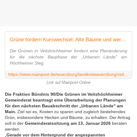
Grüne fordern Kurswechsel: Alte Bäume und wertvolle Hecken in Veitshöchheim in Gefahr
Die Grünen in Veitshöchheimer fordern eine Planänderung
für die nächste Bauphase der „Urbanen Lände" am
Höchheimer Steg.
https://www.mainpost.de/wuerzburg/landkreiswuerzburg/veitshoechheim-gruene-fordern-kurswechsel-alte-baeume-und-wertvolle-hecken-in-veitshoechheim-in-gefahr-113095151
Link auf Mainpost-Online
Die Fraktion Bündnis 90/Die Grünen im Veitshöchheimer
Gemeinderat beantragt eine Überarbeitung der Planungen
für den nächsten Bauabschnitt der „Urbanen Lände“ am
Main.
Ziel sei es, Kosten zu sparen und zugleich bestehendes
Grün, insbesondere Hecken und Bäume, zu erhalten. Der Antrag
soll in der
Gemeinderatssitzung am 13. Januar 2026
beraten
werden.
„
Gerade vor dem Hintergrund der angespannten