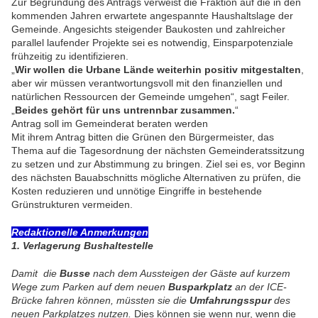
Zur Begründung des Antrags verweist die Fraktion auf die in den
kommenden Jahren erwartete angespannte Haushaltslage der
Gemeinde. Angesichts steigender Baukosten und zahlreicher
parallel laufender Projekte sei es notwendig, Einsparpotenziale
frühzeitig zu identifizieren.
„
Wir wollen die Urbane Lände weiterhin positiv mitgestalten
,
aber wir müssen verantwortungsvoll mit den finanziellen und
natürlichen Ressourcen der Gemeinde umgehen“, sagt Feiler.
„
Beides gehört für uns untrennbar zusammen.
“
Antrag soll im Gemeinderat beraten werden
Mit ihrem Antrag bitten die Grünen den Bürgermeister, das
Thema auf die Tagesordnung der nächsten Gemeinderatssitzung
zu setzen und zur Abstimmung zu bringen. Ziel sei es, vor Beginn
des nächsten Bauabschnitts mögliche Alternativen zu prüfen, die
Kosten reduzieren und unnötige Eingriffe in bestehende
Grünstrukturen vermeiden.
Redaktionelle Anmerkungen
1. Verlagerung Bushaltestelle
Damit die
Busse
nach dem Aussteigen der Gäste auf kurzem
Wege zum Parken auf dem neuen
Busparkplatz
an der ICE-
Brücke fahren können, müssten sie die
Umfahrungsspur
des
neuen Parkplatzes nutzen.
Dies können sie wenn nur, wenn die