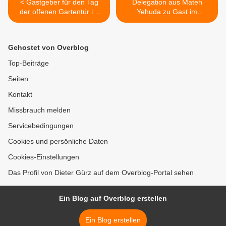
< Gastgeber für den Tag
Delegation aus Mateh
der offenen Gartentür im
Yehuda zu Gast im
Juni 2026 im Landkreis
Landkreis Würzburg -
Würzburg gesucht -
Besuch im Jüdischen
Anmeldefrist 20. Februar
Kulturmuseum
Gehostet von Overblog
2026!
Veitshöchheim >
Top-Beiträge
Seiten
Kontakt
Missbrauch melden
Servicebedingungen
Cookies und persönliche Daten
Cookies-Einstellungen
Das Profil von Dieter Gürz auf dem Overblog-Portal sehen
Ein Blog auf Overblog erstellen
Ein Blog erstellen