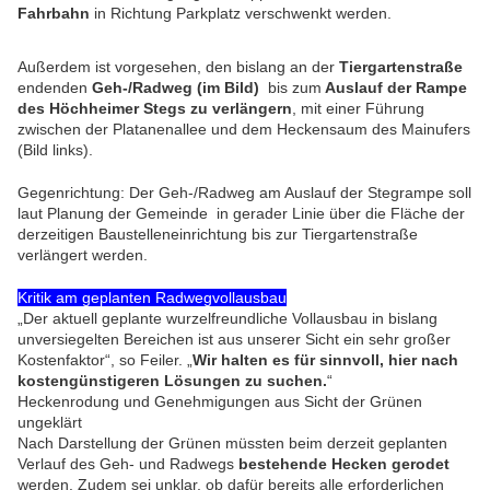
Fahrbahn
in Richtung Parkplatz verschwenkt werden.
Außerdem ist vorgesehen, den bislang an der
Tiergartenstraße
endenden
Geh-/Radweg (im Bild)
bis zum
Auslauf der Rampe
des Höchheimer Stegs zu verlängern
, mit einer Führung
zwischen der Platanenallee und dem Heckensaum des Mainufers
(Bild links).
Gegenrichtung: Der Geh-/Radweg am Auslauf der Stegrampe soll
laut Planung der Gemeinde in gerader Linie über die Fläche der
derzeitigen Baustelleneinrichtung bis zur Tiergartenstraße
verlängert werden.
Kritik am geplanten Radwegvollausbau
„Der aktuell geplante wurzelfreundliche Vollausbau in bislang
unversiegelten Bereichen ist aus unserer Sicht ein sehr großer
Kostenfaktor“, so Feiler. „
Wir halten es für sinnvoll, hier nach
kostengünstigeren Lösungen zu suchen.
“
Heckenrodung und Genehmigungen aus Sicht der Grünen
ungeklärt
Nach Darstellung der Grünen müssten beim derzeit geplanten
Verlauf des Geh- und Radwegs
bestehende Hecken gerodet
werden. Zudem sei unklar, ob dafür bereits alle erforderlichen