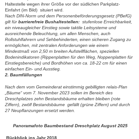
Haltestelle wegen ihrer Größe vor der südlichen Parkplatz-
Einfahrt (im Bild) situiert wird.
Nach DIN-Norm und dem Personenbeförderungsgesetz (PBefG)
gilt für
barrierefreie Bushaltestellen:
stufenlose Erreichbarkeit,
ein niveaugleicher Einstieg sowie taktile Leitsysteme und
ausreichende Beleuchtung, um allen Menschen, auch
Rollstuhlfahrern und Sehbehinderten, einen sicheren Zugang zu
ermöglichen, mit zentralen Anforderungen wie einem
Mindestmaß von 2,50 m breiten Aufstellflächen, speziellen
Bodenindikatoren (Rippenplatten für den Weg, Noppenplatten für
Einstiegsbereiche) und Bordhöhen von ca. 18-22 cm für einen
einfachen Ein- und Ausstieg.
2. Baumfällungen
Nach dem vom Gemeinderat einstimmig gebilligten relais-Plan
„Bäume“ vom 7. November 2023 sollen im Bereich des
Dreschplatzes zehn Bestandsbäume erhalten bleiben (rote
Ziffern), zwölf Bestandsbäume gefällt (grüne Ziffern) und durch
27 Neupflanzungen ersetzt werden.
Panoramafoto Baumbestand Dreschplatz August 2025
Rückblick ins Jahr 2018