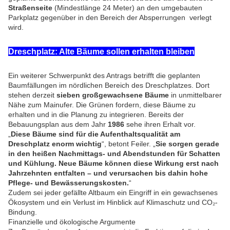
Straßenseite
(Mindestlänge 24 Meter) an den umgebauten
Parkplatz gegenüber in den Bereich der Absperrungen verlegt
wird.
Dreschplatz: Alte Bäume sollen erhalten bleiben
Ein weiterer Schwerpunkt des Antrags betrifft die geplanten
Baumfällungen im nördlichen Bereich des Dreschplatzes. Dort
stehen derzeit
sieben großgewachsene Bäume
in unmittelbarer
Nähe zum Mainufer. Die Grünen fordern, diese Bäume zu
erhalten und in die Planung zu integrieren. Bereits der
Bebauungsplan aus dem Jahr
1986
sehe ihren Erhalt vor.
„
Diese Bäume sind für die Aufenthaltsqualität am
Dreschplatz enorm wichtig
“, betont Feiler. „
Sie sorgen gerade
in den heißen Nachmittags- und Abendstunden für Schatten
und Kühlung. Neue Bäume können diese Wirkung erst nach
Jahrzehnten entfalten – und verursachen bis dahin hohe
Pflege- und Bewässerungskosten.
“
Zudem sei jeder gefällte Altbaum ein Eingriff in ein gewachsenes
Ökosystem und ein Verlust im Hinblick auf Klimaschutz und CO₂-
Bindung.
Finanzielle und ökologische Argumente