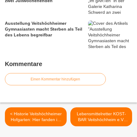
zwei Juliwochenenden
Ausstellung Veitshöchheimer
Gymnasiasten macht Sterben als Teil
des Lebens begreifbar
Kommentare
Einen Kommentar hinzufügen
< Historie Veitshöchheimer
Lebensmittelretter KOST-
Hofgarten: Hier fanden im
BAR Veitshöchheim e.V.
August 1936 Dreharbeiten
eröffnet am 27. Mai 2025
zum Film "Das Hofkonzert"
neue Ausgabestelle –