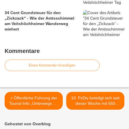
34 Cent Grundsteuer für den
„Zickzack“ - Wie der Amtsschimmel
am Veitshöchheimer Wanderweg
wiehert
Kommentare
Einen Kommentar hinzufügen
< Öffentliche Führung der
10. PzDiv beteiligt sich seit
Tourist-Info „Unterwegs mit
dieser Woche mit 650
dem Veitshöchheimer Tag-
Soldaten an den nächsten
und Nachtwächter“ 31. Mai
beiden Übungszyklen der
2025 um 14:00 Uhr in
US-amerikanischen
Gehostet von Overblog
Veitshöchheim
Übungsserie „Warfighter“ in