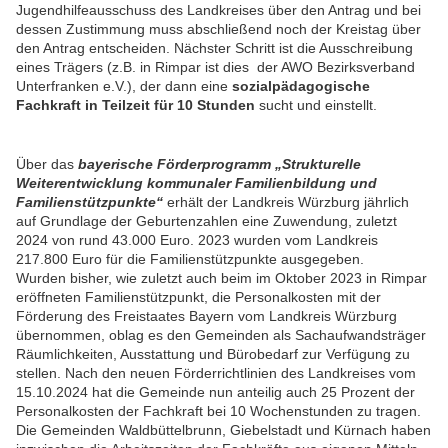
Jugendhilfeausschuss des Landkreises über den Antrag und bei
dessen Zustimmung muss abschließend noch der Kreistag über
den Antrag entscheiden. Nächster Schritt ist die Ausschreibung
eines Trägers (z.B. in Rimpar ist dies der AWO Bezirksverband
Unterfranken e.V.), der dann eine
sozialpädagogische
Fachkraft in Teilzeit für 10 Stunden
sucht und einstellt.
Über das
bayerische Förderprogramm „Strukturelle
Weiterentwicklung kommunaler Familienbildung und
Familienstützpunkte“
erhält der Landkreis Würzburg jährlich
auf Grundlage der Geburtenzahlen eine Zuwendung, zuletzt
2024 von rund 43.000 Euro. 2023 wurden vom Landkreis
217.800 Euro für die Familienstützpunkte ausgegeben.
Wurden bisher, wie zuletzt auch beim im Oktober 2023 in Rimpar
eröffneten Familienstützpunkt, die Personalkosten mit der
Förderung des Freistaates Bayern vom Landkreis Würzburg
übernommen, oblag es den Gemeinden als Sachaufwandsträger
Räumlichkeiten, Ausstattung und Bürobedarf zur Verfügung zu
stellen. Nach den neuen Förderrichtlinien des Landkreises vom
15.10.2024 hat die Gemeinde nun anteilig auch 25 Prozent der
Personalkosten der Fachkraft bei 10 Wochenstunden zu tragen.
Die Gemeinden Waldbüttelbrunn, Giebelstadt und Kürnach haben