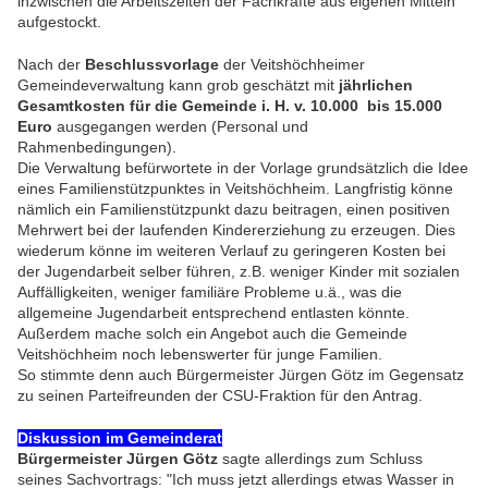
inzwischen die Arbeitszeiten der Fachkräfte aus eigenen Mitteln
aufgestockt.
Nach der
Beschlussvorlage
der Veitshöchheimer
Gemeindeverwaltung kann grob geschätzt mit
jährlichen
Gesamtkosten für die Gemeinde i. H. v. 10.000 bis 15.000
Euro
ausgegangen werden (Personal und
Rahmenbedingungen).
Die Verwaltung befürwortete in der Vorlage grundsätzlich die Idee
eines Familienstützpunktes in Veitshöchheim.
Langfristig könne
nämlich ein Familienstützpunkt dazu beitragen, einen positiven
Mehrwert bei der laufenden Kindererziehung zu erzeugen. Dies
wiederum könne im weiteren Verlauf zu geringeren Kosten bei
der Jugendarbeit selber führen, z.B. weniger Kinder mit sozialen
Auffälligkeiten, weniger familiäre Probleme u.ä., was die
allgemeine Jugendarbeit entsprechend entlasten könnte.
Außerdem mache solch ein Angebot auch die Gemeinde
Veitshöchheim noch lebenswerter für junge Familien.
So stimmte denn auch Bürgermeister Jürgen Götz im Gegensatz
zu seinen Parteifreunden der CSU-Fraktion für den Antrag.
Diskussion im Gemeinderat
Bürgermeister Jürgen Götz
sagte allerdings zum Schluss
seines Sachvortrags: "Ich muss jetzt allerdings etwas Wasser in