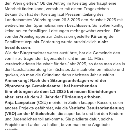
den Wein gießen." Ob der Antrag im Kreistag überhaupt eine
Mehrheit finden kann, versah er mit einem Fragezeichen.
Bekanntlich hat der Kreistag laut Pressemitteilung des
Landratsamtes Würzburg vom 26.3.2025 den Haushalt 2025 mit
weitreichenden Sparmaßnahmen beschlossen. So sollen künftig
keine neuen freiwilligen Leistungen mehr gewährt werden. Die
von der Arbeitsgruppe zur Diskussion gestellte
Kürzung
der
Familienstützpunkt-Förderung wurde ausdrücklich
nicht
beschlossen
.
Wie der Bürgermeister weiter ausführte, hat die Gemeinde den
von ihr zu tragenden Eigenanteil nicht im am 11. März
verabschiedeten Haushalt für das Jahr 2025, so dass man dies in
die Haushaltsberatung für nächstes Jahr aufnehmen müsste und
gucken, ob man die Gründung dann nächstes Jahr ausführt.
Anmerkung: Nach den Sitzungsunterlagen
wird der
25prozentige Gemeindeanteil bei bestehenden
Einrichtungen ab dem 1.1.2025 bei neuen Einrichtungen
aber erst ab dem 3. Jahr der Förderung erhoben.
Anja Lampatzer
(CSU) meinte, in Zeiten knapper Kassen, seien
andere Projekte gefährdet, wie die
Vertiefte Berufsorientierung
(VBO) an der Mittelschul
e, die super laufe und bei den Kindern
und Jugendlichen toll ankomme. Sie plädierte dafür, solche
Projekte am Laufen zu halten, bevor man neue Angebote