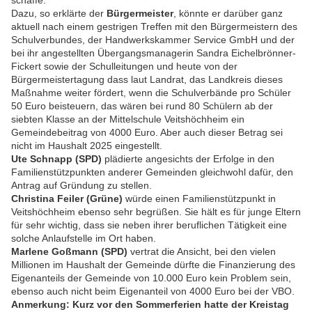
schaffe.
Dazu, so erklärte der
Bürgermeister
, könnte er darüber ganz
aktuell nach einem gestrigen Treffen mit den Bürgermeistern des
Schulverbundes, der Handwerkskammer Service GmbH und der
bei ihr angestellten Übergangsmanagerin Sandra Eichelbrönner-
Fickert sowie der Schulleitungen und heute von der
Bürgermeistertagung dass laut Landrat, das Landkreis dieses
Maßnahme weiter fördert, wenn die Schulverbände pro Schüler
50 Euro beisteuern, das wären bei rund 80 Schülern ab der
siebten Klasse an der Mittelschule Veitshöchheim ein
Gemeindebeitrag von 4000 Euro. Aber auch dieser Betrag sei
nicht im Haushalt 2025 eingestellt.
Ute Schnapp (SPD)
plädierte angesichts der Erfolge in den
Familienstützpunkten anderer Gemeinden gleichwohl dafür, den
Antrag auf Gründung zu stellen.
Christina Feiler (Grüne)
würde einen Familienstützpunkt in
Veitshöchheim ebenso sehr begrüßen. Sie hält es für junge Eltern
für sehr wichtig, dass sie neben ihrer beruflichen Tätigkeit eine
solche Anlaufstelle im Ort haben.
Marlene Goßmann (SPD)
vertrat die Ansicht, bei den vielen
Millionen im Haushalt der Gemeinde dürfte die Finanzierung des
Eigenanteils der Gemeinde von 10.000 Euro kein Problem sein,
ebenso auch nicht beim Eigenanteil von 4000 Euro bei der VBO.
Anmerkung: Kurz vor den Sommerferien hatte der Kreistag