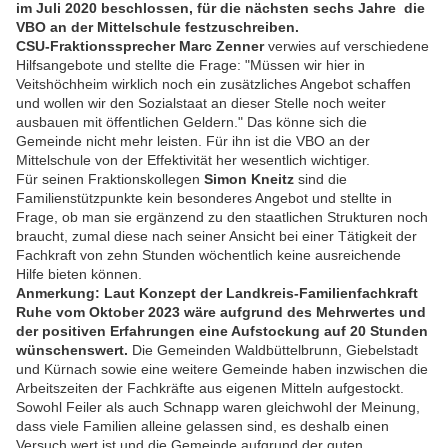
im Juli 2020 beschlossen, für die nächsten sechs Jahre die
VBO an der Mittelschule festzuschreiben.
CSU-Fraktionssprecher Marc Zenner
verwies auf verschiedene
Hilfsangebote und stellte die Frage: "Müssen wir hier in
Veitshöchheim wirklich noch ein zusätzliches Angebot schaffen
und wollen wir den Sozialstaat an dieser Stelle noch weiter
ausbauen mit öffentlichen Geldern." Das könne sich die
Gemeinde nicht mehr leisten. Für ihn ist die VBO an der
Mittelschule von der Effektivität her wesentlich wichtiger.
Für seinen Fraktionskollegen
Simon Kneitz
sind die
Familienstützpunkte kein besonderes Angebot und stellte in
Frage, ob man sie ergänzend zu den staatlichen Strukturen noch
braucht, zumal diese nach seiner Ansicht bei einer Tätigkeit der
Fachkraft von zehn Stunden wöchentlich keine ausreichende
Hilfe bieten können.
Anmerkung: Laut Konzept der Landkreis-Familienfachkraft
Ruhe vom Oktober 2023 wäre aufgrund des Mehrwertes und
der positiven Erfahrungen eine Aufstockung auf 20 Stunden
wünschenswert.
Die Gemeinden Waldbüttelbrunn, Giebelstadt
und Kürnach sowie eine weitere Gemeinde haben inzwischen die
Arbeitszeiten der Fachkräfte aus eigenen Mitteln aufgestockt.
Sowohl Feiler als auch Schnapp waren gleichwohl der Meinung,
dass viele Familien alleine gelassen sind, es deshalb einen
Versuch wert ist und die Gemeinde aufgrund der guten